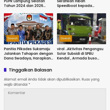
PUPR Lampung Selatan
Serahkan Hibah
Tahun 2024 dan 2026
Speedboat kepada
Dilaporkan DPP KAMPUD Ke
Kodaeral XIV, Dukung
KEJATI Lampung
Ground Breaking
Pelabuhan Babo
Daerah
Daerah
Panitia Pilkades Sukamaju
viral ..Aktivitas Pengangsu
Jalankan Tahapan dengan
Solar Subsidi di SPBU
Dana Swadaya, Harapkan
Kendal , Armada buso
Anggaran Segera
dengan kepala truck
Dicairkan
warna hijau dengan plat
Tinggalkan Balasan
bergonta ganti Jadi
Sorotan
Alamat email Anda tidak akan dipublikasikan.
Ruas yang
wajib ditandai
*