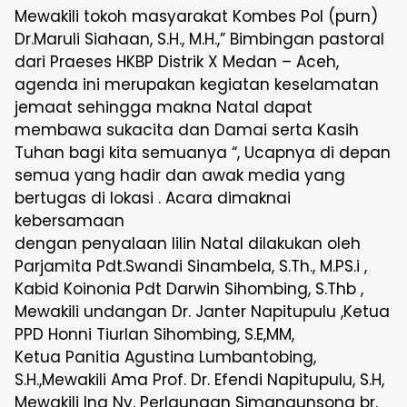
Mewakili tokoh masyarakat Kombes Pol (purn)
Dr.Maruli Siahaan, S.H., M.H.,” Bimbingan pastoral
dari Praeses HKBP Distrik X Medan – Aceh,
agenda ini merupakan kegiatan keselamatan
jemaat sehingga makna Natal dapat
membawa sukacita dan Damai serta Kasih
Tuhan bagi kita semuanya “, Ucapnya di depan
semua yang hadir dan awak media yang
bertugas di lokasi . Acara dimaknai
kebersamaan
dengan penyalaan lilin Natal dilakukan oleh
Parjamita Pdt.Swandi Sinambela, S.Th., M.PS.i ,
Kabid Koinonia Pdt Darwin Sihombing, S.Thb ,
Mewakili undangan Dr. Janter Napitupulu ,Ketua
PPD Honni Tiurlan Sihombing, S.E,MM,
Ketua Panitia Agustina Lumbantobing,
S.H.,Mewakili Ama Prof. Dr. Efendi Napitupulu, S.H,
Mewakili Ina Ny. Perlaungan Simangunsong br.