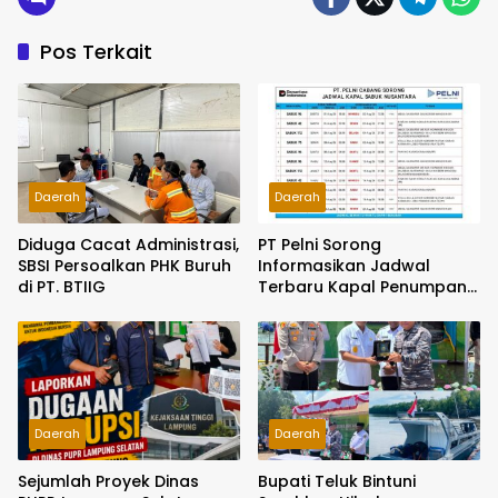
Pos Terkait
Daerah
Daerah
Diduga Cacat Administrasi,
PT Pelni Sorong
SBSI Persoalkan PHK Buruh
Informasikan Jadwal
di PT. BTIIG
Terbaru Kapal Penumpang
dan Sabuk Nusantara di
Papua Barat Daya
Daerah
Daerah
Sejumlah Proyek Dinas
Bupati Teluk Bintuni