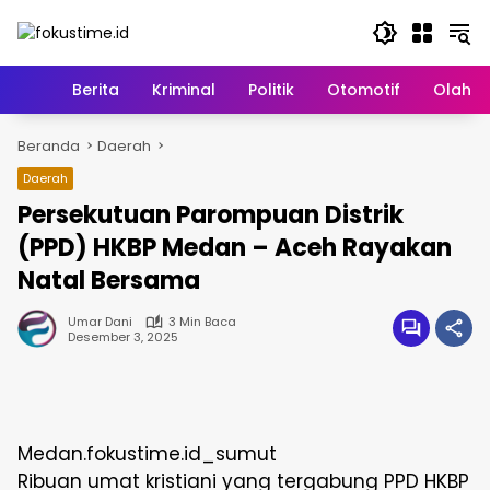
Langsung
ke
konten
Home
Berita
Kriminal
Politik
Otomotif
Olahr
Beranda
Daerah
Daerah
Persekutuan Parompuan Distrik
(PPD) HKBP Medan – Aceh Rayakan
Natal Bersama
Umar Dani
3 Min Baca
Desember 3, 2025
Medan.fokustime.id_sumut
Ribuan umat kristiani yang tergabung PPD HKBP