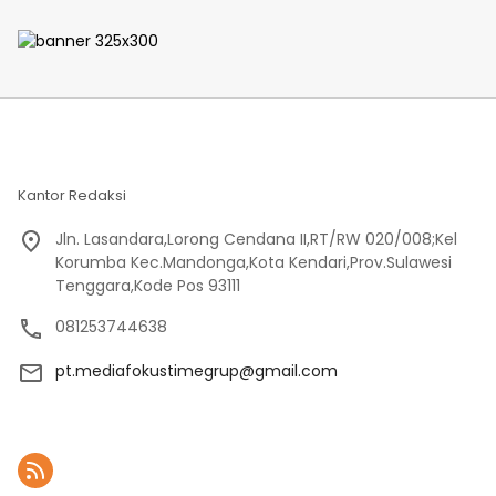
Meriahkan Lomba Balap
Polsek Majauleng Gelar
Karung
Patroli
Kantor Redaksi
Jln. Lasandara,Lorong Cendana II,RT/RW 020/008;Kel
Korumba Kec.Mandonga,Kota Kendari,Prov.Sulawesi
Tenggara,Kode Pos 93111
081253744638
pt.mediafokustimegrup@gmail.com