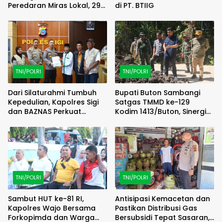
Peredaran Miras Lokal, 29
di PT. BTIIG
Liter Cap Tikus Diamankan
TNI/POLRI
TNI/POLRI
Dari Silaturahmi Tumbuh
Bupati Buton Sambangi
Kepedulian, Kapolres Sigi
Satgas TMMD ke-129
dan BAZNAS Perkuat
Kodim 1413/Buton, Sinergi
Semangat Berbagi
Pembangunan Kian
Menguat
TNI/POLRI
TNI/POLRI
Sambut HUT ke-81 RI,
Antisipasi Kemacetan dan
Kapolres Wajo Bersama
Pastikan Distribusi Gas
Forkopimda dan Warga
Bersubsidi Tepat Sasaran,