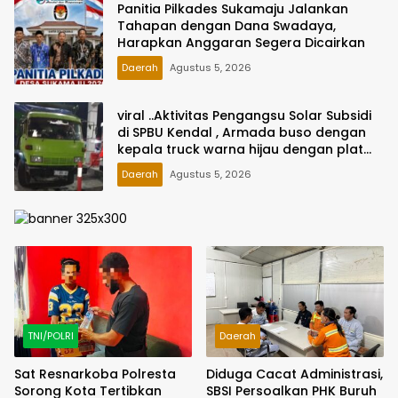
Panitia Pilkades Sukamaju Jalankan
Tahapan dengan Dana Swadaya,
Harapkan Anggaran Segera Dicairkan
Daerah
Agustus 5, 2026
viral ..Aktivitas Pengangsu Solar Subsidi
di SPBU Kendal , Armada buso dengan
kepala truck warna hijau dengan plat
bergonta ganti Jadi Sorotan
Daerah
Agustus 5, 2026
TNI/POLRI
Daerah
Sat Resnarkoba Polresta
Diduga Cacat Administrasi,
Sorong Kota Tertibkan
SBSI Persoalkan PHK Buruh