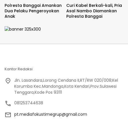
Polresta Banggai Amankan
Curi Kabel Berkali-kali, Pria
Dua Pelaku Pengeroyokan
Asal Nambo Diamankan
Anak
Polresta Banggai
Kantor Redaksi
Jln. Lasandara,Lorong Cendana II,RT/RW 020/008;Kel
Korumba Kec.Mandonga,Kota Kendari,Prov.Sulawesi
Tenggara,Kode Pos 93111
081253744638
pt.mediafokustimegrup@gmail.com