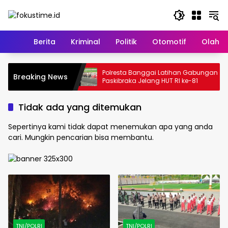
Langsung
ke
konten
Home
Berita
Kriminal
Politik
Otomotif
Olahr
jadi di Pegunungan
Polresta Banggai Latihan Gabungan
Breaking News
gai, Polisi
Paskibraka Jelang HUT RI ke-81
Tidak ada yang ditemukan
Sepertinya kami tidak dapat menemukan apa yang anda
cari. Mungkin pencarian bisa membantu.
TNI/POLRI
TNI/POLRI