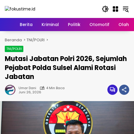
Langsung
ke
konten
Home
Berita
Kriminal
Politik
Otomotif
Olahr
Beranda
TNI/POLRI
TNI/POLRI
Mutasi Jabatan Polri 2026, Sejumlah
Pejabat Polda Sulsel Alami Rotasi
Jabatan
Umar Dani
4 Min Baca
Juni 26, 2026