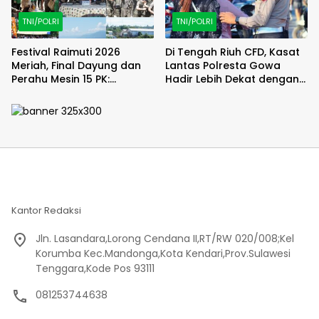
TNI/POLRI
TNI/POLRI
Festival Raimuti 2026
Di Tengah Riuh CFD, Kasat
Meriah, Final Dayung dan
Lantas Polresta Gowa
Perahu Mesin 15 PK:
Hadir Lebih Dekat dengan
Satukan Semangat dan
Masyarakat
Kebersamaan
Kantor Redaksi
Jln. Lasandara,Lorong Cendana II,RT/RW 020/008;Kel
Korumba Kec.Mandonga,Kota Kendari,Prov.Sulawesi
Tenggara,Kode Pos 93111
081253744638