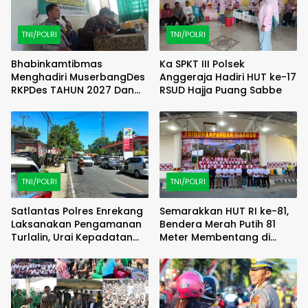
TNI/POLRI
TNI/POLRI
Bhabinkamtibmas
Ka SPKT III Polsek
Menghadiri MuserbangDes
Anggeraja Hadiri HUT ke-17
RKPDes TAHUN 2027 Dan
RSUD Hajja Puang Sabbe
DU RKPDes T.A 2028 Desa
Puncak Harapan
TNI/POLRI
TNI/POLRI
Satlantas Polres Enrekang
Semarakkan HUT RI ke-81,
Laksanakan Pengamanan
Bendera Merah Putih 81
Turlalin, Urai Kepadatan
Meter Membentang di
Arus di Depan SPBU Kota
Poso
Enrekang