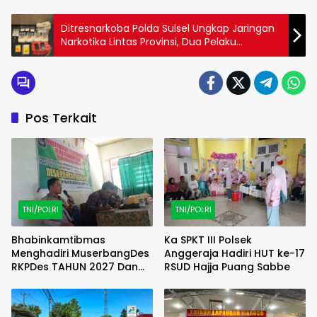
Ditresnarkoba Polda Sulsel Ungkap Jaringan
Narkotika Lintas Provinsi, Dua Pelaku
Diamankan dengan Barang Bukti 4,4 Kg
Sabu
Pos Terkait
TNI/POLRI
TNI/POLRI
Bhabinkamtibmas
Ka SPKT III Polsek
Menghadiri MuserbangDes
Anggeraja Hadiri HUT ke-17
RKPDes TAHUN 2027 Dan
RSUD Hajja Puang Sabbe
DU RKPDes T.A 2028 Desa
Puncak Harapan