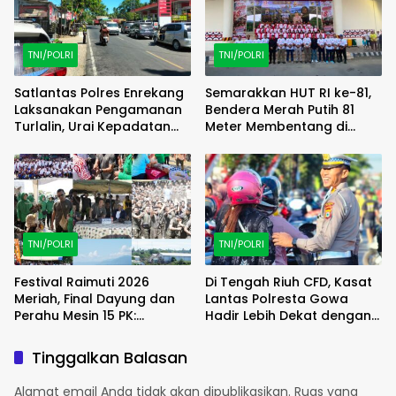
TNI/POLRI
TNI/POLRI
Satlantas Polres Enrekang
Semarakkan HUT RI ke-81,
Laksanakan Pengamanan
Bendera Merah Putih 81
Turlalin, Urai Kepadatan
Meter Membentang di
Arus di Depan SPBU Kota
Poso
Enrekang
TNI/POLRI
TNI/POLRI
Festival Raimuti 2026
Di Tengah Riuh CFD, Kasat
Meriah, Final Dayung dan
Lantas Polresta Gowa
Perahu Mesin 15 PK:
Hadir Lebih Dekat dengan
Satukan Semangat dan
Masyarakat
Kebersamaan
Tinggalkan Balasan
Alamat email Anda tidak akan dipublikasikan.
Ruas yang