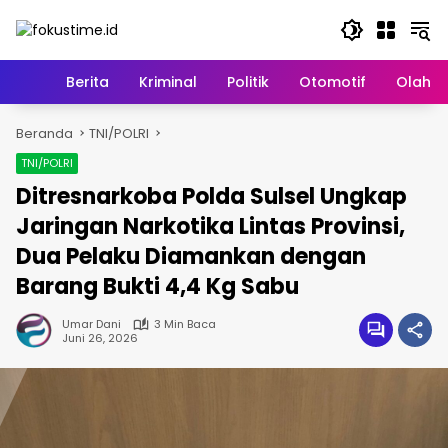
Langsung
ke
konten
Home
Berita
Kriminal
Politik
Otomotif
Olahr
Beranda
TNI/POLRI
TNI/POLRI
Ditresnarkoba Polda Sulsel Ungkap
Jaringan Narkotika Lintas Provinsi,
Dua Pelaku Diamankan dengan
Barang Bukti 4,4 Kg Sabu
Umar Dani
3 Min Baca
Juni 26, 2026