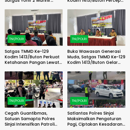
Satgas Yonif 2 Marinir
Kodim 1413/Buton Percepat
Bersama Pemuda Komopa
Penyempurnaan RTLH
Kibarkan Merah Putih
Warga
TNI/POLRI
TNI/POLRI
Satgas TMMD Ke-129
Buka Wawasan Generasi
Kodim 1413/Buton Perkuat
Muda, Satgas TMMD Ke-129
Ketahanan Pangan Lewat
Kodim 1413/Buton Gelar
Penyuluhan Pertanian
Penyuluhan Rekrutmen TNI
TNI/POLRI
TNI/POLRI
Cegah Guantibmas,
Satlantas Polres Sinjai
Satuan Samapta Polres
Maksimalkan Pengaturan
Sinjai Intensifkan Patroli
Pagi, Ciptakan Kesadaran
Malam di Wilayah Rawan.
dan Keselamatan