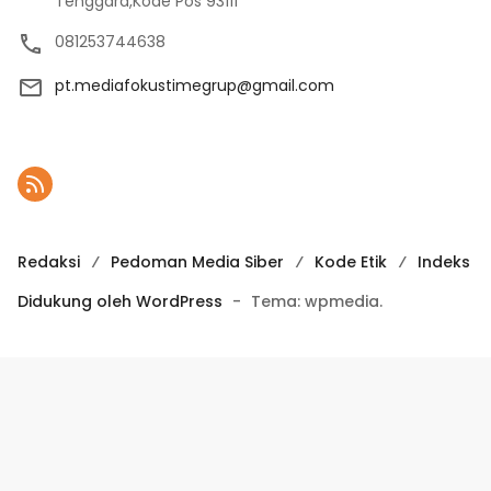
Tenggara,Kode Pos 93111
081253744638
pt.mediafokustimegrup@gmail.com
Redaksi
Pedoman Media Siber
Kode Etik
Indeks
Didukung oleh WordPress
-
Tema: wpmedia.