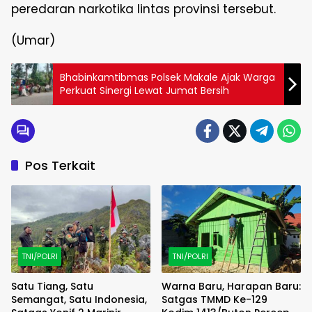
peredaran narkotika lintas provinsi tersebut.
(Umar)
Bhabinkamtibmas Polsek Makale Ajak Warga
Perkuat Sinergi Lewat Jumat Bersih
Pos Terkait
TNI/POLRI
TNI/POLRI
Satu Tiang, Satu
Warna Baru, Harapan Baru:
Semangat, Satu Indonesia,
Satgas TMMD Ke-129