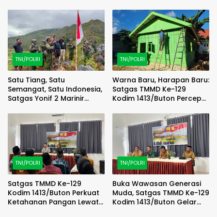
TNI/POLRI
TNI/POLRI
Satu Tiang, Satu
Warna Baru, Harapan Baru:
Semangat, Satu Indonesia,
Satgas TMMD Ke-129
Satgas Yonif 2 Marinir
Kodim 1413/Buton Percepat
Bersama Pemuda Komopa
Penyempurnaan RTLH
Kibarkan Merah Putih
Warga
TNI/POLRI
TNI/POLRI
Satgas TMMD Ke-129
Buka Wawasan Generasi
Kodim 1413/Buton Perkuat
Muda, Satgas TMMD Ke-129
Ketahanan Pangan Lewat
Kodim 1413/Buton Gelar
Penyuluhan Pertanian
Penyuluhan Rekrutmen TNI