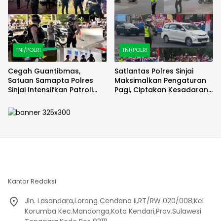
TNI/POLRI
TNI/POLRI
Cegah Guantibmas,
Satlantas Polres Sinjai
Satuan Samapta Polres
Maksimalkan Pengaturan
Sinjai Intensifkan Patroli
Pagi, Ciptakan Kesadaran
Malam di Wilayah Rawan.
dan Keselamatan
Berkendara.
Kantor Redaksi
Jln. Lasandara,Lorong Cendana II,RT/RW 020/008;Kel
Korumba Kec.Mandonga,Kota Kendari,Prov.Sulawesi