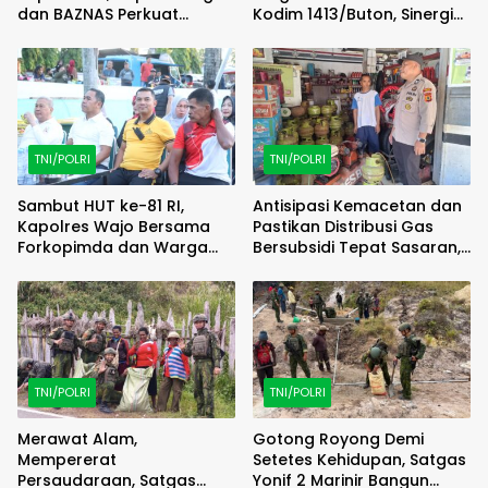
dan BAZNAS Perkuat
Kodim 1413/Buton, Sinergi
Semangat Berbagi
Pembangunan Kian
Menguat
TNI/POLRI
TNI/POLRI
Sambut HUT ke-81 RI,
Antisipasi Kemacetan dan
Kapolres Wajo Bersama
Pastikan Distribusi Gas
Forkopimda dan Warga
Bersubsidi Tepat Sasaran,
Meriahkan Lomba Balap
Polsek Majauleng Gelar
Karung
Patroli
TNI/POLRI
TNI/POLRI
Merawat Alam,
Gotong Royong Demi
Mempererat
Setetes Kehidupan, Satgas
Persaudaraan, Satgas
Yonif 2 Marinir Bangun