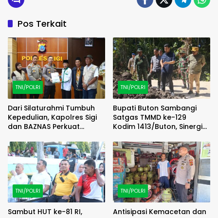
Pos Terkait
TNI/POLRI
TNI/POLRI
Dari Silaturahmi Tumbuh
Bupati Buton Sambangi
Kepedulian, Kapolres Sigi
Satgas TMMD ke-129
dan BAZNAS Perkuat
Kodim 1413/Buton, Sinergi
Semangat Berbagi
Pembangunan Kian
Menguat
TNI/POLRI
TNI/POLRI
Sambut HUT ke-81 RI,
Antisipasi Kemacetan dan