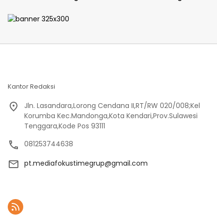
Yonif 2 Marinir dan Warga
Penampungan Air Bersama
Enarotali Wujudkan Paniai
Masyarakat Pasir Putih
Bersih, Indonesia Asri
Kantor Redaksi
Jln. Lasandara,Lorong Cendana II,RT/RW 020/008;Kel
Korumba Kec.Mandonga,Kota Kendari,Prov.Sulawesi
Tenggara,Kode Pos 93111
081253744638
pt.mediafokustimegrup@gmail.com