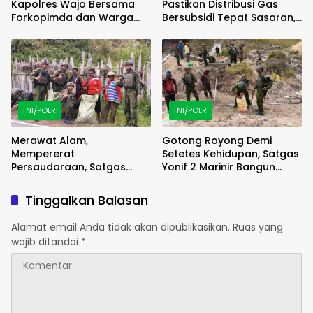
Kapolres Wajo Bersama
Pastikan Distribusi Gas
Forkopimda dan Warga
Bersubsidi Tepat Sasaran,
Meriahkan Lomba Balap
Polsek Majauleng Gelar
Karung
Patroli
TNI/POLRI
TNI/POLRI
Merawat Alam,
Gotong Royong Demi
Mempererat
Setetes Kehidupan, Satgas
Persaudaraan, Satgas
Yonif 2 Marinir Bangun
Yonif 2 Marinir dan Warga
Penampungan Air Bersama
Enarotali Wujudkan Paniai
Masyarakat Pasir Putih
Tinggalkan Balasan
Bersih, Indonesia Asri
Alamat email Anda tidak akan dipublikasikan.
Ruas yang
wajib ditandai
*