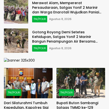
Merawat Alam, Mempererat
Persaudaraan, Satgas Yonif 2 Marinir
dan Warga Enarotali Wujudkan Paniai
Bersih, Indonesia Asri
TNI/POLRI
Agustus 8, 2026
Gotong Royong Demi Setetes
Kehidupan, Satgas Yonif 2 Marinir
Bangun Penampungan Air Bersama
Masyarakat Pasir Putih
TNI/POLRI
Agustus 8, 2026
TNI/POLRI
TNI/POLRI
Dari Silaturahmi Tumbuh
Bupati Buton Sambangi
Kepedulian, Kapolres Sigi
Satgas TMMD ke-129