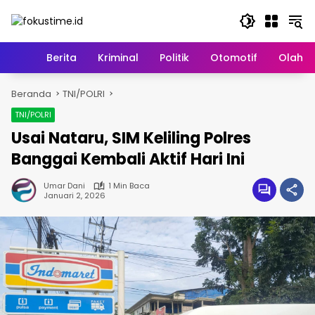
Langsung
ke
konten
Home
Berita
Kriminal
Politik
Otomotif
Olahr
Beranda
TNI/POLRI
TNI/POLRI
Usai Nataru, SIM Keliling Polres
Banggai Kembali Aktif Hari Ini
Umar Dani
1 Min Baca
Januari 2, 2026