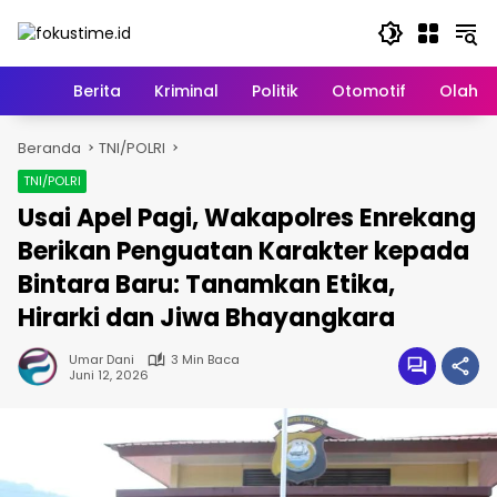
Langsung
ke
konten
Home
Berita
Kriminal
Politik
Otomotif
Olahr
Beranda
TNI/POLRI
TNI/POLRI
Usai Apel Pagi, Wakapolres Enrekang
Berikan Penguatan Karakter kepada
Bintara Baru: Tanamkan Etika,
Hirarki dan Jiwa Bhayangkara
Umar Dani
3 Min Baca
Juni 12, 2026