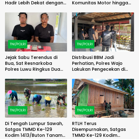
Hadir Lebih Dekat dengan
Komunitas Motor hingga
Masyarakat
Tindak Pelanggar Dini Hari
TNI/POLRI
TNI/POLRI
Jejak Sabu Terendus di
Distribusi BBM Jadi
Bua, Sat Resnarkoba
Perhatian, Polres Wajo
Polres Luwu Ringkus Dua
Lakukan Pengecekan di
Bersaudara
SPBU Bottopenno
TNI/POLRI
TNI/POLRI
Di Tengah Lumpur Sawah,
RTLH Terus
Satgas TMMD Ke-129
Disempurnakan, Satgas
Kodim 1413/Buton Tanam
TMMD Ke-129 Kodim