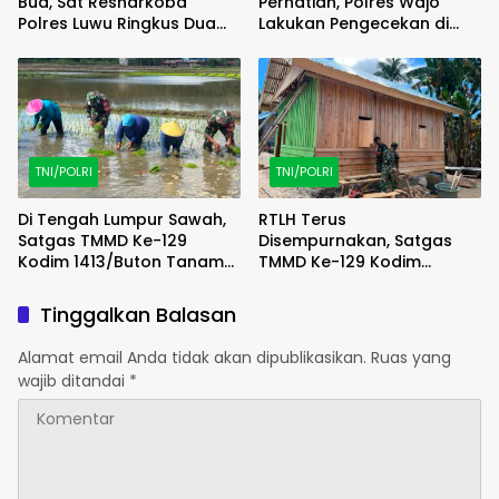
Bua, Sat Resnarkoba
Perhatian, Polres Wajo
Polres Luwu Ringkus Dua
Lakukan Pengecekan di
Bersaudara
SPBU Bottopenno
TNI/POLRI
TNI/POLRI
Di Tengah Lumpur Sawah,
RTLH Terus
Satgas TMMD Ke-129
Disempurnakan, Satgas
Kodim 1413/Buton Tanam
TMMD Ke-129 Kodim
Harapan Ketahanan
1413/Buton Percepat
Pangan Bersama Warga
Wujudkan Hunian Layak
Tinggalkan Balasan
Warga
Alamat email Anda tidak akan dipublikasikan.
Ruas yang
wajib ditandai
*