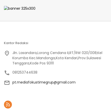
Harapan Ketahanan
1413/Buton Percepat
Pangan Bersama Warga
Wujudkan Hunian Layak
Warga
Kantor Redaksi
Jln. Lasandara,Lorong Cendana II,RT/RW 020/008;Kel
Korumba Kec.Mandonga,Kota Kendari,Prov.Sulawesi
Tenggara,Kode Pos 93111
081253744638
pt.mediafokustimegrup@gmail.com