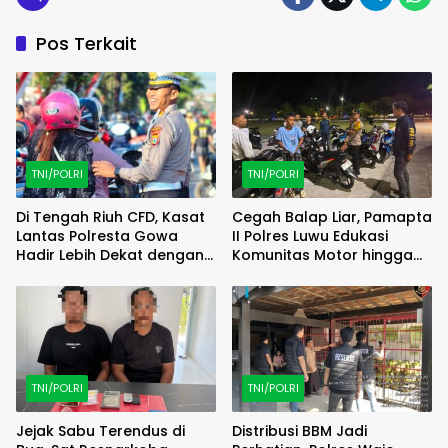
Pos Terkait
TNI/POLRI
TNI/POLRI
Di Tengah Riuh CFD, Kasat
Cegah Balap Liar, Pamapta
Lantas Polresta Gowa
II Polres Luwu Edukasi
Hadir Lebih Dekat dengan
Komunitas Motor hingga
Masyarakat
Tindak Pelanggar Dini Hari
TNI/POLRI
TNI/POLRI
Jejak Sabu Terendus di
Distribusi BBM Jadi