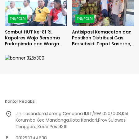
TNI/POLRI
TNI/POLRI
Sambut HUT ke-81 RI,
Antisipasi Kemacetan dan
Kapolres Wajo Bersama
Pastikan Distribusi Gas
Forkopimda dan Warga
Bersubsidi Tepat Sasaran,
Meriahkan Lomba Balap
Polsek Majauleng Gelar
Karung
Patroli
Kantor Redaksi
Jln. Lasandara,Lorong Cendana II,RT/RW 020/008;Kel
Korumba Kec.Mandonga,Kota Kendari,Prov.Sulawesi
Tenggara,Kode Pos 93111
081253744638