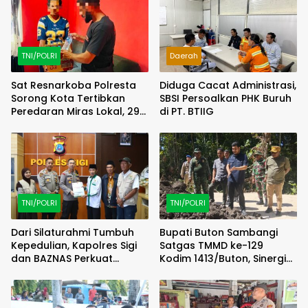
TNI/POLRI
Daerah
Sat Resnarkoba Polresta
Diduga Cacat Administrasi,
Sorong Kota Tertibkan
SBSI Persoalkan PHK Buruh
Peredaran Miras Lokal, 29
di PT. BTIIG
Liter Cap Tikus Diamankan
TNI/POLRI
TNI/POLRI
Dari Silaturahmi Tumbuh
Bupati Buton Sambangi
Kepedulian, Kapolres Sigi
Satgas TMMD ke-129
dan BAZNAS Perkuat
Kodim 1413/Buton, Sinergi
Semangat Berbagi
Pembangunan Kian
Menguat