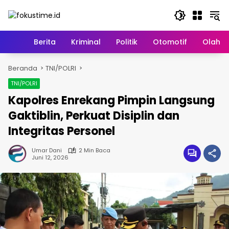
Langsung
ke
konten
Home
Berita
Kriminal
Politik
Otomotif
Olahr
Beranda
TNI/POLRI
TNI/POLRI
Kapolres Enrekang Pimpin Langsung
Gaktiblin, Perkuat Disiplin dan
Integritas Personel
Umar Dani
2 Min Baca
Juni 12, 2026