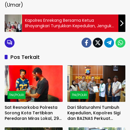
(Umar)
Kapolres Enrekang Bersama Ketua
Bhayangkari Tunjukkan Kepedulian, Jenguk
Ibunda Bupati di RSUD Massenrempulu
Pos Terkait
TNI/POLRI
TNI/POLRI
Sat Resnarkoba Polresta
Dari Silaturahmi Tumbuh
Sorong Kota Tertibkan
Kepedulian, Kapolres Sigi
Peredaran Miras Lokal, 29
dan BAZNAS Perkuat
Liter Cap Tikus Diamankan
Semangat Berbagi