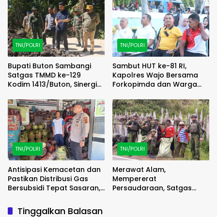
TNI/POLRI
TNI/POLRI
Bupati Buton Sambangi
Sambut HUT ke-81 RI,
Satgas TMMD ke-129
Kapolres Wajo Bersama
Kodim 1413/Buton, Sinergi
Forkopimda dan Warga
Pembangunan Kian
Meriahkan Lomba Balap
Menguat
Karung
TNI/POLRI
TNI/POLRI
Antisipasi Kemacetan dan
Merawat Alam,
Pastikan Distribusi Gas
Mempererat
Bersubsidi Tepat Sasaran,
Persaudaraan, Satgas
Polsek Majauleng Gelar
Yonif 2 Marinir dan Warga
Patroli
Enarotali Wujudkan Paniai
Tinggalkan Balasan
Bersih, Indonesia Asri