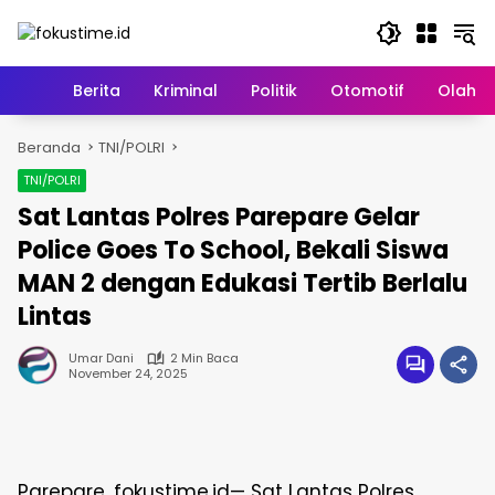
Langsung
ke
konten
Home
Berita
Kriminal
Politik
Otomotif
Olahr
Beranda
TNI/POLRI
TNI/POLRI
Sat Lantas Polres Parepare Gelar
Police Goes To School, Bekali Siswa
MAN 2 dengan Edukasi Tertib Berlalu
Lintas
Umar Dani
2 Min Baca
November 24, 2025
Parepare, fokustime.id— Sat Lantas Polres