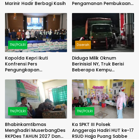
Marinir Hadir Berbagi Kasih
Pengamanan Pembukaan
Pekan Olahraga 2026
Tingkat Kecamatan
TNI/POLRI
Daerah
Kapolda Kepri Ikuti
Diduga Milik Oknum
Konfrensi Pers
Berinisial NY, Truk Berisi
Pengungkapan
Beberapa Kempu
Penyelundupan 1.3 Ton
Terpantau Lakukan
Ketamine di Perairan
Aktivitas Pengangsuan
Batam
Solar Subsidi di SPBU
Jenarsari Kendal
TNI/POLRI
TNI/POLRI
Bhabinkamtibmas
Ka SPKT III Polsek
Menghadiri MuserbangDes
Anggeraja Hadiri HUT ke-17
RKPDes TAHUN 2027 Dan
RSUD Hajja Puang Sabbe