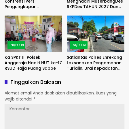
Konfrensi Pers
Menghadiri MuserbangDes
Pengungkapan
RKPDes TAHUN 2027 Dan
Penyelundupan 1.3 Ton
DU RKPDes T.A 2028 Desa
Ketamine di Perairan
Puncak Harapan
Batam
TNI/POLRI
TNI/POLRI
Ka SPKT III Polsek
Satlantas Polres Enrekang
Anggeraja Hadiri HUT ke-17
Laksanakan Pengamanan
RSUD Hajja Puang Sabbe
Turlalin, Urai Kepadatan
Arus di Depan SPBU Kota
Enrekang
Tinggalkan Balasan
Alamat email Anda tidak akan dipublikasikan.
Ruas yang
wajib ditandai
*