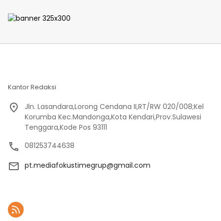
DU RKPDes T.A 2028 Desa
Puncak Harapan
Kantor Redaksi
Jln. Lasandara,Lorong Cendana II,RT/RW 020/008;Kel
Korumba Kec.Mandonga,Kota Kendari,Prov.Sulawesi
Tenggara,Kode Pos 93111
081253744638
pt.mediafokustimegrup@gmail.com