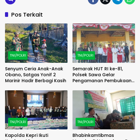
Pos Terkait
TNI/POLRI
TNI/POLRI
Senyum Ceria Anak-Anak
Semarak HUT RI ke-81,
Obano, Satgas Yonif 2
Polsek Sawa Gelar
Marinir Hadir Berbagi Kasih
Pengamanan Pembukaan
Pekan Olahraga 2026
Tingkat Kecamatan
TNI/POLRI
TNI/POLRI
Kapolda Kepri Ikuti
Bhabinkamtibmas