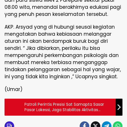
dan para siswa MAN 2 Parepare sekitar pukul
08.00 wita, menandai berakhirnya edukasi pagi
yang penuh pesan keselamatan tersebut.
AKP. Arsyad yang di hubungi seusai kegiatan
mengatakan bahwa kebiasaan melanggar
aturan ini akan berdampak buruk bagi diri
sendiri. “ Jika dibiarkan, perilaku itu bisa
mempengaruhi perkembangan psikologis dan
membuat mereka terbiasa menganggap
tindakan pelanggaran sebagai hal yang wajar,
ini yang tidak kita inginkan ,” Ucapnya singkat.
(Umar)
Patroli Perintis Presisi Sat Samapta Sasar
Pasar Lakessi, Jaga Stabilitas Aktivitas
Ekonomi Warga Parepare