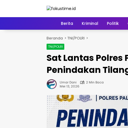
Langsung
ke
konten
Home
Berita
Kriminal
Politik
Beranda
TNI/POLRI
TNI/POLRI
Sat Lantas Polres
Penindakan Tilang
Umar Dani
2 Min Baca
Mei 13, 2026