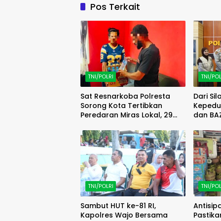
Pos Terkait
TNI/POLRI
TNI/POL
Sat Resnarkoba Polresta
Dari Si
Sorong Kota Tertibkan
Kepedul
Peredaran Miras Lokal, 29
dan BA
Liter Cap Tikus Diamankan
Semang
TNI/POLRI
TNI/POL
Sambut HUT ke-81 RI,
Antisi
Kapolres Wajo Bersama
Pastika