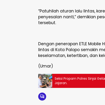
“Patuhilah aturan lalu lintas, ka
penyesalan nanti,” demikian p
tersebut.
Dengan penerapan ETLE Mobile Ha
lintas di Kota Palopo semakin m
keselamatan, ketertiban, dan kel
(Umar)
Seksi Propam Polres Sinjai Gela
Jajaran.