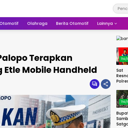
Otomotif
Olahraga
Berita Otomotif
Lainnya
 Palopo Terapkan
TNI/
 Etle Mobile Handheld
Sat
Resn
Polre
Soro
Terti
Pere
TNI/
Miras
29 Li
Bupat
Tikus
Samb
Diam
Satg