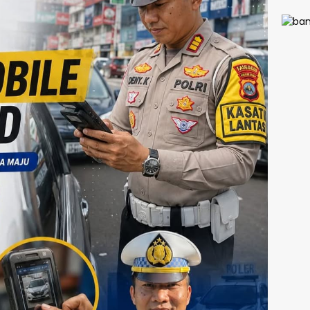
TMMD
Kodi
1413/
Siner
Pemb
n Kia
Meng