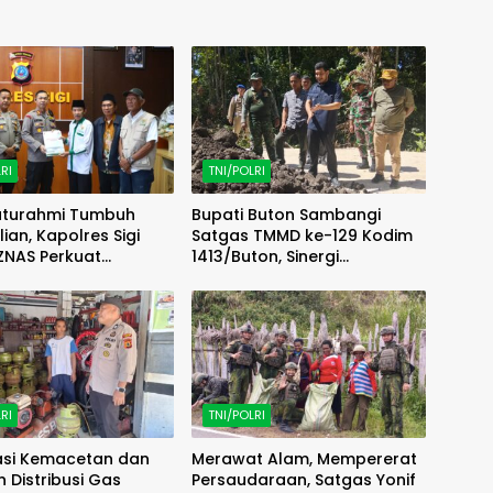
RI
TNI/POLRI
laturahmi Tumbuh
Bupati Buton Sambangi
ian, Kapolres Sigi
Satgas TMMD ke-129 Kodim
ZNAS Perkuat
1413/Buton, Sinergi
at Berbagi
Pembangunan Kian Menguat
RI
TNI/POLRI
pasi Kemacetan dan
Merawat Alam, Mempererat
n Distribusi Gas
Persaudaraan, Satgas Yonif