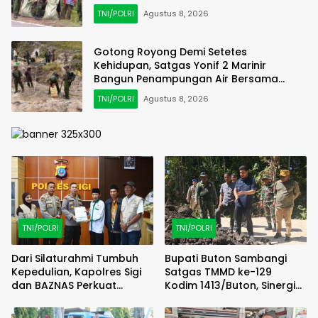
Bersih, Indonesia Asri
TNI/POLRI
Agustus 8, 2026
Gotong Royong Demi Setetes
Kehidupan, Satgas Yonif 2 Marinir
Bangun Penampungan Air Bersama
Masyarakat Pasir Putih
TNI/POLRI
Agustus 8, 2026
TNI/POLRI
TNI/POLRI
Dari Silaturahmi Tumbuh
Bupati Buton Sambangi
Kepedulian, Kapolres Sigi
Satgas TMMD ke-129
dan BAZNAS Perkuat
Kodim 1413/Buton, Sinergi
Semangat Berbagi
Pembangunan Kian
Menguat