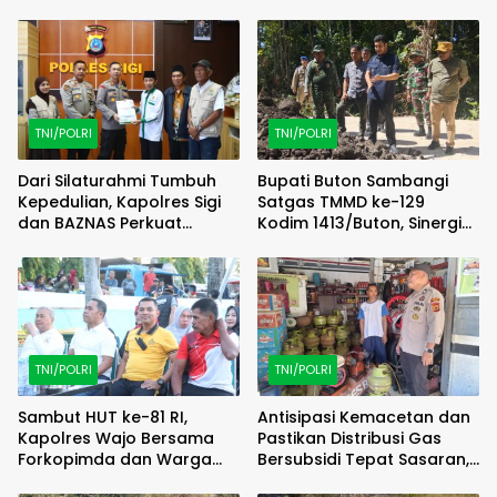
TNI/POLRI
TNI/POLRI
Dari Silaturahmi Tumbuh
Bupati Buton Sambangi
Kepedulian, Kapolres Sigi
Satgas TMMD ke-129
dan BAZNAS Perkuat
Kodim 1413/Buton, Sinergi
Semangat Berbagi
Pembangunan Kian
Menguat
TNI/POLRI
TNI/POLRI
Sambut HUT ke-81 RI,
Antisipasi Kemacetan dan
Kapolres Wajo Bersama
Pastikan Distribusi Gas
Forkopimda dan Warga
Bersubsidi Tepat Sasaran,
Meriahkan Lomba Balap
Polsek Majauleng Gelar