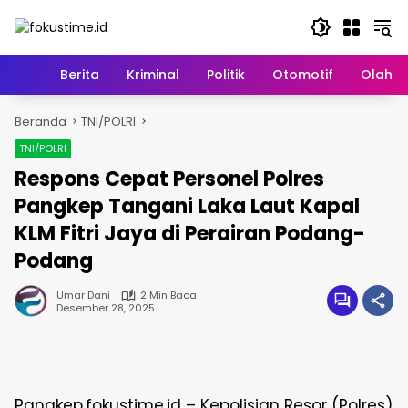
Langsung
ke
konten
Home
Berita
Kriminal
Politik
Otomotif
Olahr
Beranda
TNI/POLRI
TNI/POLRI
Respons Cepat Personel Polres
Pangkep Tangani Laka Laut Kapal
KLM Fitri Jaya di Perairan Podang-
Podang
Umar Dani
2 Min Baca
Desember 28, 2025
Pangkep,fokustime.id – Kepolisian Resor (Polres)