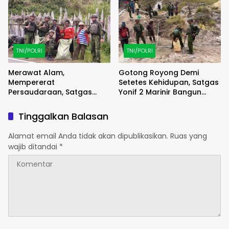
Karung
Patroli
TNI/POLRI
TNI/POLRI
Merawat Alam,
Gotong Royong Demi
Mempererat
Setetes Kehidupan, Satgas
Persaudaraan, Satgas
Yonif 2 Marinir Bangun
Yonif 2 Marinir dan Warga
Penampungan Air Bersama
Enarotali Wujudkan Paniai
Masyarakat Pasir Putih
Tinggalkan Balasan
Bersih, Indonesia Asri
Alamat email Anda tidak akan dipublikasikan.
Ruas yang
wajib ditandai
*