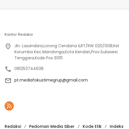
Kantor Redaksi
Jln. Lasandara,Lorong Cendana II,RT/RW 020/008;Kel
Korumba Kec.Mandonga,Kota Kendari,Prov.Sulawesi
Tenggara,Kode Pos 93111
081253744638
pt.mediafokustimegrup@gmail.com
Redaksi
Pedoman Media Siber
Kode Etik
Indeks