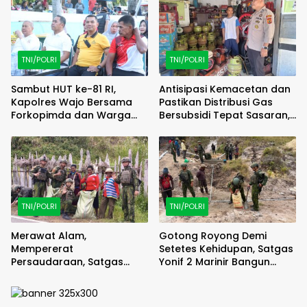
TNI/POLRI
TNI/POLRI
Sambut HUT ke-81 RI,
Antisipasi Kemacetan dan
Kapolres Wajo Bersama
Pastikan Distribusi Gas
Forkopimda dan Warga
Bersubsidi Tepat Sasaran,
Meriahkan Lomba Balap
Polsek Majauleng Gelar
Karung
Patroli
TNI/POLRI
TNI/POLRI
Merawat Alam,
Gotong Royong Demi
Mempererat
Setetes Kehidupan, Satgas
Persaudaraan, Satgas
Yonif 2 Marinir Bangun
Yonif 2 Marinir dan Warga
Penampungan Air Bersama
Enarotali Wujudkan Paniai
Masyarakat Pasir Putih
Bersih, Indonesia Asri