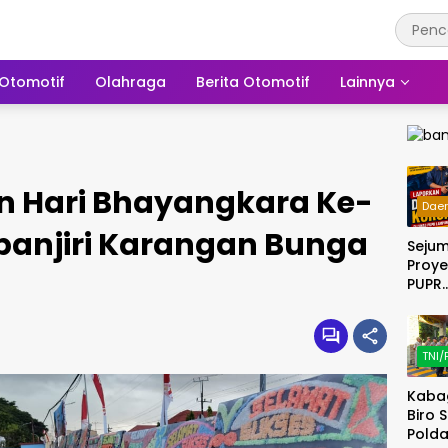
Otomotif
Olahraga
Berita Otomotif
Lainnya
n Hari Bhayangkara Ke-
Dae
Dibanjiri Karangan Bunga
Seju
Proye
PUPR
Lamp
Selat
Tahu
TNI/
dan 
Dilap
Kaba
DPP 
Biro 
Ke KE
Polda
Lamp