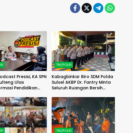
RI
TNI/POLRI
odcast Presisi, KA SPN
Kabagbinkar Biro SDM Polda
ulteng Ulas
Sulsel AKBP Dr. Fantry Minta
rmasi Pendidikan
Seluruh Ruangan Bersih
elalui Kurikulum OBE
Tanpa Ada Debu
RI
TNI/POLRI