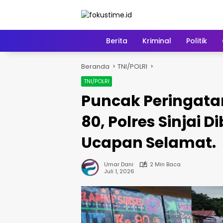
Langsung
ke
konten
Home
Berita
Kriminal
Politik
Beranda
TNI/POLRI
TNI/POLRI
Puncak Peringata
80, Polres Sinjai 
Ucapan Selamat.
Umar Dani
2 Min Baca
Juli 1, 2026