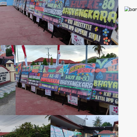
AKBP 
Fantr
Selur
Ruan
Bersi
Ada 