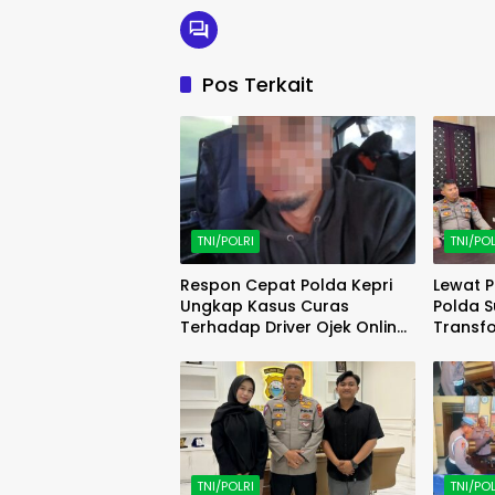
Pos Terkait
TNI/POLRI
TNI/POL
Respon Cepat Polda Kepri
Lewat P
Ungkap Kasus Curas
Polda S
Terhadap Driver Ojek Online
Transfo
Maxim, Pelaku Berhasil
Polri M
Diamankan
TNI/POLRI
TNI/POL