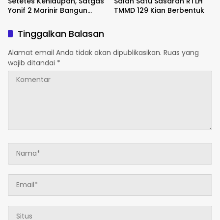
Setetes Kehidupan, Satgas
Salah Satu Sasaran RTLH
Yonif 2 Marinir Bangun
TMMD 129 Kian Berbentuk
Penampungan Air Bersama
Masyarakat Pasir Putih
Tinggalkan Balasan
Alamat email Anda tidak akan dipublikasikan.
Ruas yang
wajib ditandai
*