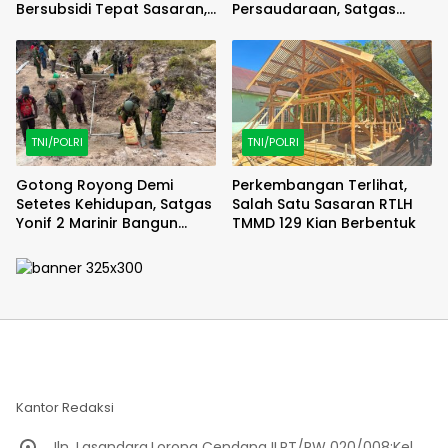
Bersubsidi Tepat Sasaran,
Persaudaraan, Satgas
Polsek Majauleng Gelar
Yonif 2 Marinir dan Warga
Patroli
Enarotali Wujudkan Paniai
Bersih, Indonesia Asri
TNI/POLRI
TNI/POLRI
Gotong Royong Demi
Perkembangan Terlihat,
Setetes Kehidupan, Satgas
Salah Satu Sasaran RTLH
Yonif 2 Marinir Bangun
TMMD 129 Kian Berbentuk
Penampungan Air Bersama
Masyarakat Pasir Putih
Kantor Redaksi
Jln. Lasandara,Lorong Cendana II,RT/RW 020/008;Kel