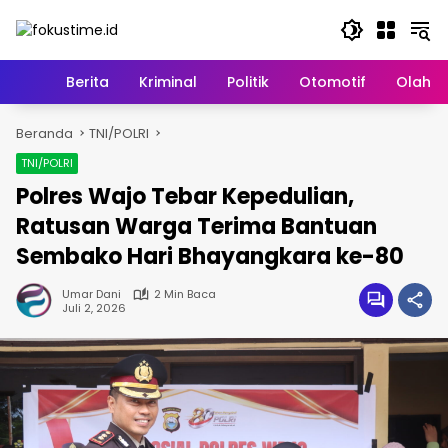
Langsung
ke
konten
Home
Berita
Kriminal
Politik
Otomotif
Olahr
Beranda
TNI/POLRI
TNI/POLRI
Polres Wajo Tebar Kepedulian,
Ratusan Warga Terima Bantuan
Sembako Hari Bhayangkara ke-80
Umar Dani
2 Min Baca
Juli 2, 2026