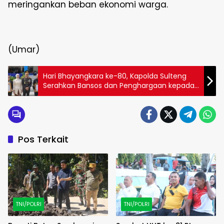
meringankan beban ekonomi warga.
(Umar)
Hari Bhayangkara ke-80, Kapolda Sulteng
Serahkan Bansos dan Penghargaan kepada
Tokoh Masyarakat serta Personel Polri
Pos Terkait
TNI/POLRI
TNI/POLRI