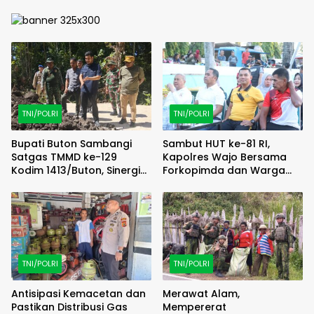
TNI/POLRI
TNI/POLRI
Bupati Buton Sambangi
Sambut HUT ke-81 RI,
Satgas TMMD ke-129
Kapolres Wajo Bersama
Kodim 1413/Buton, Sinergi
Forkopimda dan Warga
Pembangunan Kian
Meriahkan Lomba Balap
Menguat
Karung
TNI/POLRI
TNI/POLRI
Antisipasi Kemacetan dan
Merawat Alam,
Pastikan Distribusi Gas
Mempererat