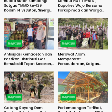
Bupati Buton Sambangi
Sambut HUT ke-81 RI,
Satgas TMMD ke-129
Kapolres Wajo Bersama
Kodim 1413/Buton, Sinergi
Forkopimda dan Warga
Pembangunan Kian
Meriahkan Lomba Balap
Menguat
Karung
TNI/POLRI
TNI/POLRI
Antisipasi Kemacetan dan
Merawat Alam,
Pastikan Distribusi Gas
Mempererat
Bersubsidi Tepat Sasaran,
Persaudaraan, Satgas
Polsek Majauleng Gelar
Yonif 2 Marinir dan Warga
Patroli
Enarotali Wujudkan Paniai
Bersih, Indonesia Asri
TNI/POLRI
TNI/POLRI
Gotong Royong Demi
Perkembangan Terlihat,