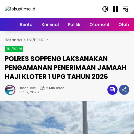
Langsung
ke
konten
Home
Berita
Kriminal
Politik
Otomotif
Olahr
Beranda
TNI/POLRI
TNI/POLRI
POLRES SOPPENG LAKSANAKAN
PENGAMANAN PENERIMAAN JAMAAH
HAJI KLOTER 1 UPG TAHUN 2026
Umar Dani
2 Min Baca
Juni 2, 2026