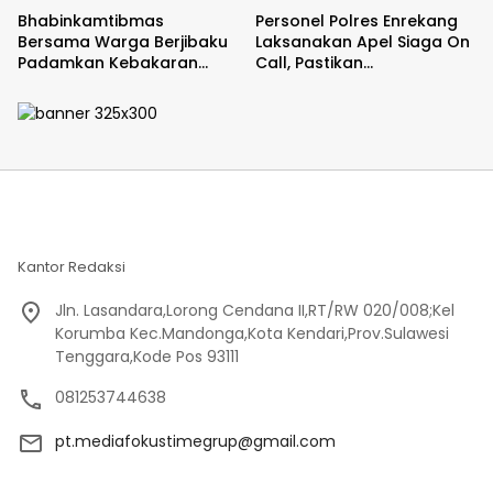
Bhabinkamtibmas
Personel Polres Enrekang
Bersama Warga Berjibaku
Laksanakan Apel Siaga On
Padamkan Kebakaran
Call, Pastikan
Lahan di Kawasan Hutan
Kesiapsiagaan Personel
Pinus Latimojong
Kantor Redaksi
Jln. Lasandara,Lorong Cendana II,RT/RW 020/008;Kel
Korumba Kec.Mandonga,Kota Kendari,Prov.Sulawesi
Tenggara,Kode Pos 93111
081253744638
pt.mediafokustimegrup@gmail.com