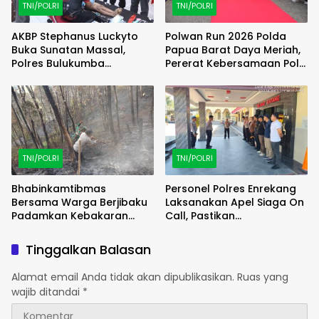
TNI/POLRI
TNI/POLRI
AKBP Stephanus Luckyto
Polwan Run 2026 Polda
Buka Sunatan Massal,
Papua Barat Daya Meriah,
Polres Bulukumba
Pererat Kebersamaan Polri
Kolaborasi dengan
dan Masyarakat
Pemuda Pancasila
TNI/POLRI
TNI/POLRI
Bhabinkamtibmas
Personel Polres Enrekang
Bersama Warga Berjibaku
Laksanakan Apel Siaga On
Padamkan Kebakaran
Call, Pastikan
Lahan di Kawasan Hutan
Kesiapsiagaan Personel
Pinus Latimojong
Tinggalkan Balasan
Alamat email Anda tidak akan dipublikasikan.
Ruas yang
wajib ditandai
*