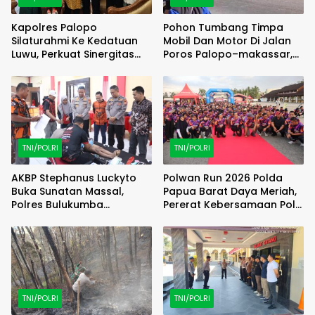
Kapolres Palopo
Pohon Tumbang Timpa
Silaturahmi Ke Kedatuan
Mobil Dan Motor Di Jalan
Luwu, Perkuat Sinergitas
Poros Palopo–makassar,
Jaga Kamtibmas
Satu Warga Luka Ringan
TNI/POLRI
TNI/POLRI
AKBP Stephanus Luckyto
Polwan Run 2026 Polda
Buka Sunatan Massal,
Papua Barat Daya Meriah,
Polres Bulukumba
Pererat Kebersamaan Polri
Kolaborasi dengan
dan Masyarakat
Pemuda Pancasila
TNI/POLRI
TNI/POLRI