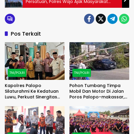
Persatuan, Polres Wajo Ajak Masyarakat
Amalkan Nilai-Nilai Kebangsaan
Pos Terkait
TNI/POLRI
TNI/POLRI
Kapolres Palopo
Pohon Tumbang Timpa
Silaturahmi Ke Kedatuan
Mobil Dan Motor Di Jalan
Luwu, Perkuat Sinergitas
Poros Palopo–makassar,
Jaga Kamtibmas
Satu Warga Luka Ringan