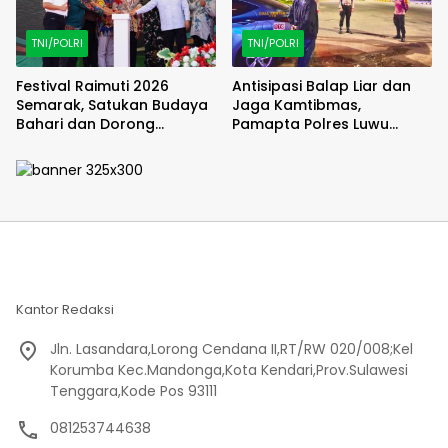
TNI/POLRI
TNI/POLRI
Festival Raimuti 2026
Antisipasi Balap Liar dan
Semarak, Satukan Budaya
Jaga Kamtibmas,
Bahari dan Dorong
Pamapta Polres Luwu
Ekonomi Masyarakat
Lakukan Patroli Malam
Kantor Redaksi
Jln. Lasandara,Lorong Cendana II,RT/RW 020/008;Kel
Korumba Kec.Mandonga,Kota Kendari,Prov.Sulawesi
Tenggara,Kode Pos 93111
081253744638