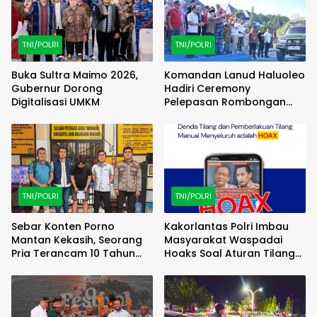
TNI/POLRI
TNI/POLRI
Buka Sultra Maimo 2026,
Komandan Lanud Haluoleo
Gubernur Dorong
Hadiri Ceremony
Digitalisasi UMKM
Pelepasan Rombongan
Familiarization Trip
(FAMTRIP) Overland
TNI/POLRI
TNI/POLRI
Sebar Konten Porno
Kakorlantas Polri Imbau
Mantan Kekasih, Seorang
Masyarakat Waspadai
Pria Terancam 10 Tahun
Hoaks Soal Aturan Tilang
Penjara
Baru