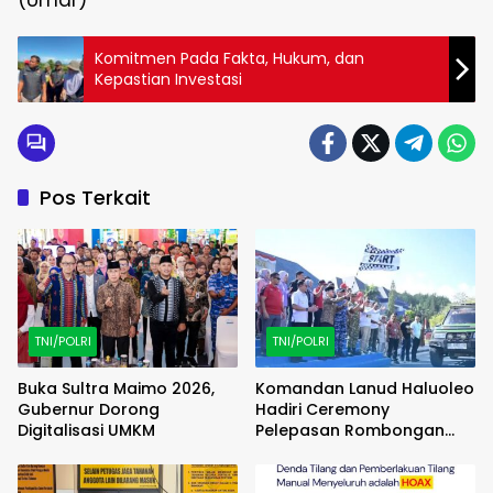
(Umar)
Komitmen Pada Fakta, Hukum, dan
Kepastian Investasi
Pos Terkait
TNI/POLRI
TNI/POLRI
Buka Sultra Maimo 2026,
Komandan Lanud Haluoleo
Gubernur Dorong
Hadiri Ceremony
Digitalisasi UMKM
Pelepasan Rombongan
Familiarization Trip
(FAMTRIP) Overland