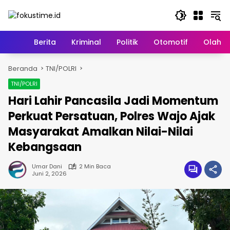
Langsung
ke
konten
Home
Berita
Kriminal
Politik
Otomotif
Olahr
Beranda
TNI/POLRI
TNI/POLRI
Hari Lahir Pancasila Jadi Momentum
Perkuat Persatuan, Polres Wajo Ajak
Masyarakat Amalkan Nilai-Nilai
Kebangsaan
Umar Dani
2 Min Baca
Juni 2, 2026