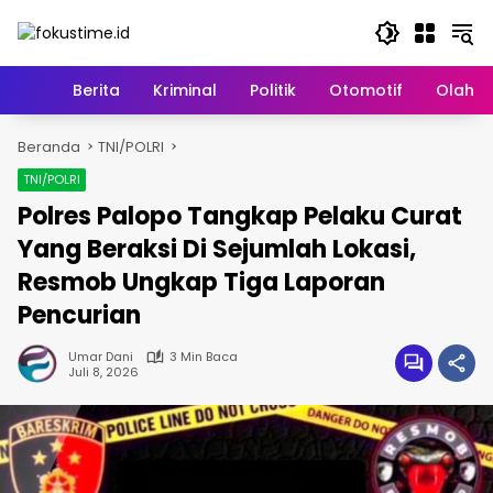
Langsung
ke
konten
Home
Berita
Kriminal
Politik
Otomotif
Olahr
Beranda
TNI/POLRI
TNI/POLRI
Polres Palopo Tangkap Pelaku Curat
Yang Beraksi Di Sejumlah Lokasi,
Resmob Ungkap Tiga Laporan
Pencurian
Umar Dani
3 Min Baca
Juli 8, 2026