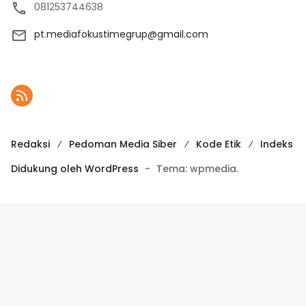
081253744638
pt.mediafokustimegrup@gmail.com
Redaksi
Pedoman Media Siber
Kode Etik
Indeks
Didukung oleh WordPress
-
Tema: wpmedia.