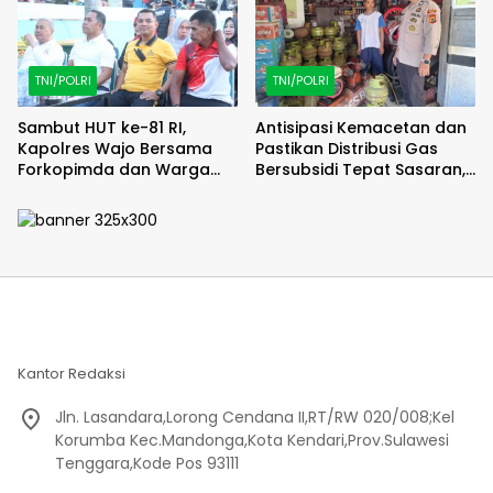
TNI/POLRI
TNI/POLRI
Sambut HUT ke-81 RI,
Antisipasi Kemacetan dan
Kapolres Wajo Bersama
Pastikan Distribusi Gas
Forkopimda dan Warga
Bersubsidi Tepat Sasaran,
Meriahkan Lomba Balap
Polsek Majauleng Gelar
Karung
Patroli
Kantor Redaksi
Jln. Lasandara,Lorong Cendana II,RT/RW 020/008;Kel
Korumba Kec.Mandonga,Kota Kendari,Prov.Sulawesi
Tenggara,Kode Pos 93111