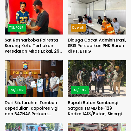
TNI/POLRI
Daerah
Sat Resnarkoba Polresta
Diduga Cacat Administrasi,
Sorong Kota Tertibkan
SBSI Persoalkan PHK Buruh
Peredaran Miras Lokal, 29
di PT. BTIIG
Liter Cap Tikus Diamankan
TNI/POLRI
TNI/POLRI
Dari Silaturahmi Tumbuh
Bupati Buton Sambangi
Kepedulian, Kapolres Sigi
Satgas TMMD ke-129
dan BAZNAS Perkuat
Kodim 1413/Buton, Sinergi
Semangat Berbagi
Pembangunan Kian
Menguat