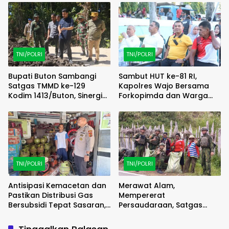
TNI/POLRI
TNI/POLRI
Bupati Buton Sambangi
Sambut HUT ke-81 RI,
Satgas TMMD ke-129
Kapolres Wajo Bersama
Kodim 1413/Buton, Sinergi
Forkopimda dan Warga
Pembangunan Kian
Meriahkan Lomba Balap
Menguat
Karung
TNI/POLRI
TNI/POLRI
Antisipasi Kemacetan dan
Merawat Alam,
Pastikan Distribusi Gas
Mempererat
Bersubsidi Tepat Sasaran,
Persaudaraan, Satgas
Polsek Majauleng Gelar
Yonif 2 Marinir dan Warga
Patroli
Enarotali Wujudkan Paniai