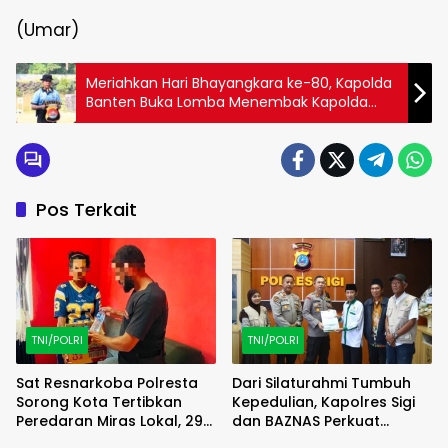
(Umar)
Meriahkan Hari Bhayangkara ke-80, Kapolda
Banten Buka Lomba Menembak Kapolda
Cup 2026
Pos Terkait
TNI/POLRI
TNI/POLRI
Sat Resnarkoba Polresta
Dari Silaturahmi Tumbuh
Sorong Kota Tertibkan
Kepedulian, Kapolres Sigi
Peredaran Miras Lokal, 29
dan BAZNAS Perkuat
Liter Cap Tikus Diamankan
Semangat Berbagi