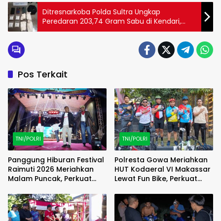
Ditresnarkoba Polda Sultra Ungkap
Peredaran 203,74 Gram Sabu di Kendari,
Tiga Tersangka Diamankan
Pos Terkait
TNI/POLRI
TNI/POLRI
Panggung Hiburan Festival
Polresta Gowa Meriahkan
Raimuti 2026 Meriahkan
HUT Kodaeral VI Makassar
Malam Puncak, Perkuat
Lewat Fun Bike, Perkuat
Kebersamaan TNI dan
Sinergi TNI-Polri
Rakyat