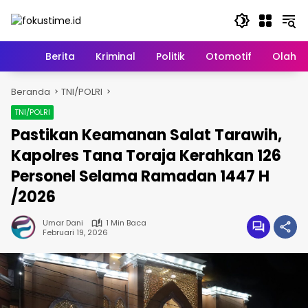
Langsung
ke
konten
Home
Berita
Kriminal
Politik
Otomotif
Olahr
Beranda
TNI/POLRI
TNI/POLRI
Pastikan Keamanan Salat Tarawih,
Kapolres Tana Toraja Kerahkan 126
Personel Selama Ramadan 1447 H
/2026
Umar Dani
1 Min Baca
Februari 19, 2026