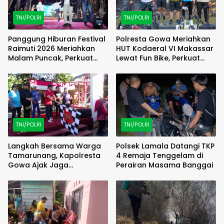
TNI/POLRI
TNI/POLRI
Panggung Hiburan Festival
Polresta Gowa Meriahkan
Raimuti 2026 Meriahkan
HUT Kodaeral VI Makassar
Malam Puncak, Perkuat
Lewat Fun Bike, Perkuat
Kebersamaan TNI dan
Sinergi TNI-Polri
Rakyat
TNI/POLRI
TNI/POLRI
Langkah Bersama Warga
Polsek Lamala Datangi TKP
Tamarunang, Kapolresta
4 Remaja Tenggelam di
Gowa Ajak Jaga
Perairan Masama Banggai
Kamtibmas Jelang HUT RI
ke-81