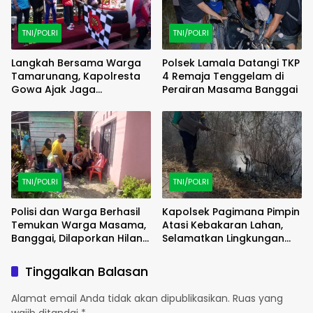
TNI/POLRI
TNI/POLRI
Langkah Bersama Warga
Polsek Lamala Datangi TKP
Tamarunang, Kapolresta
4 Remaja Tenggelam di
Gowa Ajak Jaga
Perairan Masama Banggai
Kamtibmas Jelang HUT RI
ke-81
TNI/POLRI
TNI/POLRI
Polisi dan Warga Berhasil
Kapolsek Pagimana Pimpin
Temukan Warga Masama,
Atasi Kebakaran Lahan,
Banggai, Dilaporkan Hilang
Selamatkan Lingkungan
Selama 2 Hari
Sekitar
Tinggalkan Balasan
Alamat email Anda tidak akan dipublikasikan.
Ruas yang