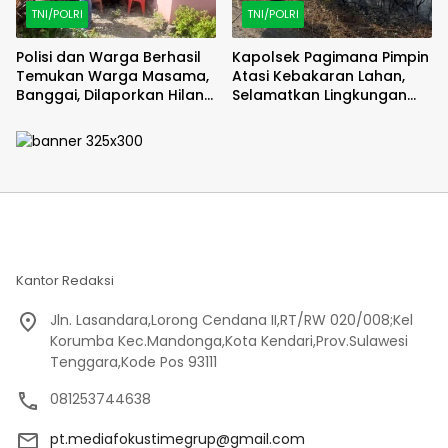
TNI/POLRI
TNI/POLRI
Polisi dan Warga Berhasil
Kapolsek Pagimana Pimpin
Temukan Warga Masama,
Atasi Kebakaran Lahan,
Banggai, Dilaporkan Hilang
Selamatkan Lingkungan
Selama 2 Hari
Sekitar
Kantor Redaksi
Jln. Lasandara,Lorong Cendana II,RT/RW 020/008;Kel
Korumba Kec.Mandonga,Kota Kendari,Prov.Sulawesi
Tenggara,Kode Pos 93111
081253744638
pt.mediafokustimegrup@gmail.com