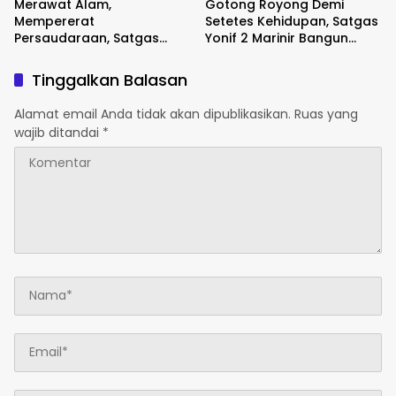
Merawat Alam,
Gotong Royong Demi
Mempererat
Setetes Kehidupan, Satgas
Persaudaraan, Satgas
Yonif 2 Marinir Bangun
Yonif 2 Marinir dan Warga
Penampungan Air Bersama
Enarotali Wujudkan Paniai
Masyarakat Pasir Putih
Tinggalkan Balasan
Bersih, Indonesia Asri
Alamat email Anda tidak akan dipublikasikan.
Ruas yang
wajib ditandai
*