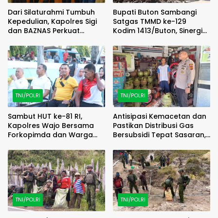
Dari Silaturahmi Tumbuh
Bupati Buton Sambangi
Kepedulian, Kapolres Sigi
Satgas TMMD ke-129
dan BAZNAS Perkuat
Kodim 1413/Buton, Sinergi
Semangat Berbagi
Pembangunan Kian
Menguat
TNI/POLRI
TNI/POLRI
Sambut HUT ke-81 RI,
Antisipasi Kemacetan dan
Kapolres Wajo Bersama
Pastikan Distribusi Gas
Forkopimda dan Warga
Bersubsidi Tepat Sasaran,
Meriahkan Lomba Balap
Polsek Majauleng Gelar
Karung
Patroli
TNI/POLRI
TNI/POLRI