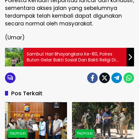
Polresta Kendari terpantau lancar dan kondusif,
sementara akses jalan yang sebelumnya
terdampak telah kembali dapat digunakan
secara normal oleh masyarakat.
(Umar)
Sambut Hari Bhayangkara Ke-80, Polres
Buton Gelar Bakti Sosial Dan Bakti Religi Di
Sejumlah Lokasi
Pos Terkait
TNI/POLRI
TNI/POLRI