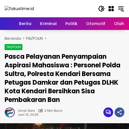
Langsung
ke
konten
Home
Berita
Kriminal
Politik
Otomotif
Olahr
Beranda
TNI/POLRI
TNI/POLRI
Pasca Pelayanan Penyampaian
Aspirasi Mahasiswa : Personel Polda
Sultra, Polresta Kendari Bersama
Petugas Damkar dan Petugas DLHK
Kota Kendari Bersihkan Sisa
Pembakaran Ban
Umar Dani
2 Min Baca
Juni 13, 2026