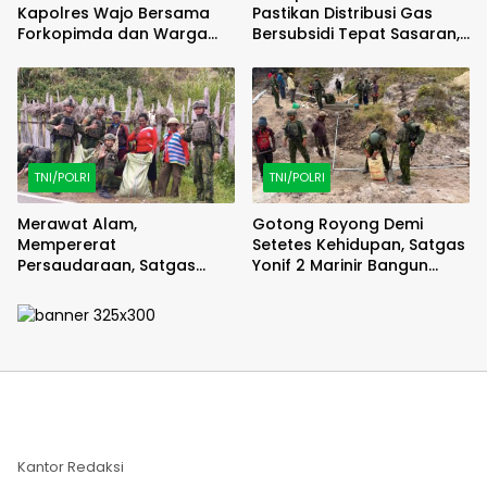
Kapolres Wajo Bersama
Pastikan Distribusi Gas
Forkopimda dan Warga
Bersubsidi Tepat Sasaran,
Meriahkan Lomba Balap
Polsek Majauleng Gelar
Karung
Patroli
TNI/POLRI
TNI/POLRI
Merawat Alam,
Gotong Royong Demi
Mempererat
Setetes Kehidupan, Satgas
Persaudaraan, Satgas
Yonif 2 Marinir Bangun
Yonif 2 Marinir dan Warga
Penampungan Air Bersama
Enarotali Wujudkan Paniai
Masyarakat Pasir Putih
Bersih, Indonesia Asri
Kantor Redaksi