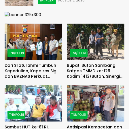
TNI/POLRI
Agustus 8, 2026
TNI/POLRI
TNI/POLRI
Dari Silaturahmi Tumbuh
Bupati Buton Sambangi
Kepedulian, Kapolres Sigi
Satgas TMMD ke-129
dan BAZNAS Perkuat
Kodim 1413/Buton, Sinergi
Semangat Berbagi
Pembangunan Kian
Menguat
TNI/POLRI
TNI/POLRI
Sambut HUT ke-81 RI,
Antisipasi Kemacetan dan