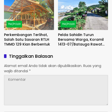
Enarotali Wujudkan Paniai
Masyarakat Pasir Putih
Bersih, Indonesia Asri
TNI/POLRI
TNI/POLRI
Perkembangan Terlihat,
Pelda Sahidin Turun
Salah Satu Sasaran RTLH
Bersama Warga, Koramil
TMMD 129 Kian Berbentuk
1413-07/Batauga Rawat
Jalan dan Kepedulian di
Tengah Masyarakat
Tinggalkan Balasan
Alamat email Anda tidak akan dipublikasikan.
Ruas yang
wajib ditandai
*