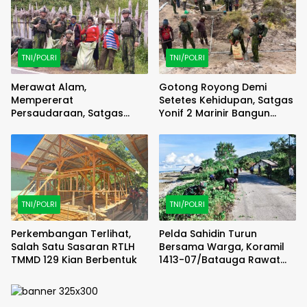
TNI/POLRI
TNI/POLRI
Merawat Alam,
Gotong Royong Demi
Mempererat
Setetes Kehidupan, Satgas
Persaudaraan, Satgas
Yonif 2 Marinir Bangun
Yonif 2 Marinir dan Warga
Penampungan Air Bersama
Enarotali Wujudkan Paniai
Masyarakat Pasir Putih
Bersih, Indonesia Asri
TNI/POLRI
TNI/POLRI
Perkembangan Terlihat,
Pelda Sahidin Turun
Salah Satu Sasaran RTLH
Bersama Warga, Koramil
TMMD 129 Kian Berbentuk
1413-07/Batauga Rawat
Jalan dan Kepedulian di
Tengah Masyarakat