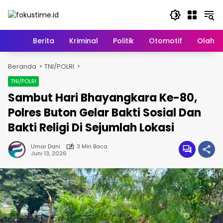
Langsung
ke
konten
Home
Berita
Kriminal
Politik
Otomotif
Olahr
Beranda
TNI/POLRI
TNI/POLRI
Sambut Hari Bhayangkara Ke-80,
Polres Buton Gelar Bakti Sosial Dan
Bakti Religi Di Sejumlah Lokasi
Umar Dani
3 Min Baca
Juni 13, 2026