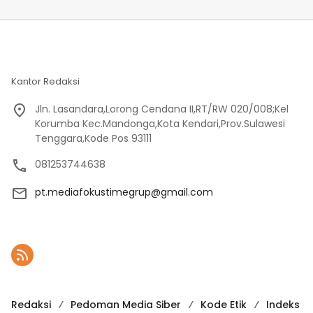
Kantor Redaksi
Jln. Lasandara,Lorong Cendana II,RT/RW 020/008;Kel
Korumba Kec.Mandonga,Kota Kendari,Prov.Sulawesi
Tenggara,Kode Pos 93111
081253744638
pt.mediafokustimegrup@gmail.com
Redaksi
Pedoman Media Siber
Kode Etik
Indeks