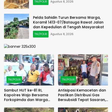
TNI/POLRI
Agustus 8, 2026
Pelda Sahidin Turun Bersama Warga,
Koramil 1413-07/Batauga Rawat Jalan
dan Kepedulian di Tengah Masyarakat
TNI/POLRI
Agustus 8, 2026
TNI/POLRI
TNI/POLRI
Sambut HUT ke-81 RI,
Antisipasi Kemacetan dan
Kapolres Wajo Bersama
Pastikan Distribusi Gas
Forkopimda dan Warga
Bersubsidi Tepat Sasaran,
Meriahkan Lomba Balap
Polsek Majauleng Gelar
Karung
Patroli