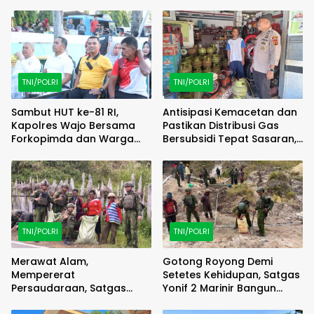
TNI/POLRI
TNI/POLRI
Sambut HUT ke-81 RI,
Antisipasi Kemacetan dan
Kapolres Wajo Bersama
Pastikan Distribusi Gas
Forkopimda dan Warga
Bersubsidi Tepat Sasaran,
Meriahkan Lomba Balap
Polsek Majauleng Gelar
Karung
Patroli
TNI/POLRI
TNI/POLRI
Merawat Alam,
Gotong Royong Demi
Mempererat
Setetes Kehidupan, Satgas
Persaudaraan, Satgas
Yonif 2 Marinir Bangun
Yonif 2 Marinir dan Warga
Penampungan Air Bersama