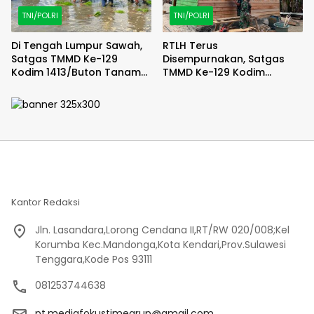
TNI/POLRI
TNI/POLRI
Di Tengah Lumpur Sawah,
RTLH Terus
Satgas TMMD Ke-129
Disempurnakan, Satgas
Kodim 1413/Buton Tanam
TMMD Ke-129 Kodim
Harapan Ketahanan
1413/Buton Percepat
Pangan Bersama Warga
Wujudkan Hunian Layak
Warga
Kantor Redaksi
Jln. Lasandara,Lorong Cendana II,RT/RW 020/008;Kel
Korumba Kec.Mandonga,Kota Kendari,Prov.Sulawesi
Tenggara,Kode Pos 93111
081253744638
pt.mediafokustimegrup@gmail.com