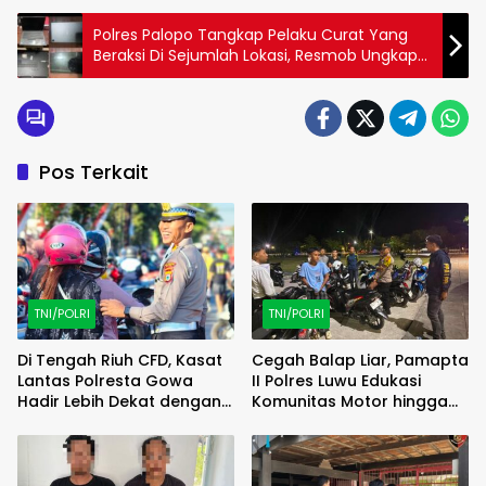
Polres Palopo Tangkap Pelaku Curat Yang
Beraksi Di Sejumlah Lokasi, Resmob Ungkap
Tiga Laporan Pencurian
Pos Terkait
TNI/POLRI
TNI/POLRI
Di Tengah Riuh CFD, Kasat
Cegah Balap Liar, Pamapta
Lantas Polresta Gowa
II Polres Luwu Edukasi
Hadir Lebih Dekat dengan
Komunitas Motor hingga
Masyarakat
Tindak Pelanggar Dini Hari