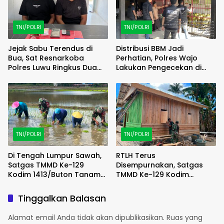
TNI/POLRI
TNI/POLRI
Jejak Sabu Terendus di
Distribusi BBM Jadi
Bua, Sat Resnarkoba
Perhatian, Polres Wajo
Polres Luwu Ringkus Dua
Lakukan Pengecekan di
Bersaudara
SPBU Bottopenno
TNI/POLRI
TNI/POLRI
Di Tengah Lumpur Sawah,
RTLH Terus
Satgas TMMD Ke-129
Disempurnakan, Satgas
Kodim 1413/Buton Tanam
TMMD Ke-129 Kodim
Harapan Ketahanan
1413/Buton Percepat
Pangan Bersama Warga
Wujudkan Hunian Layak
Tinggalkan Balasan
Warga
Alamat email Anda tidak akan dipublikasikan.
Ruas yang