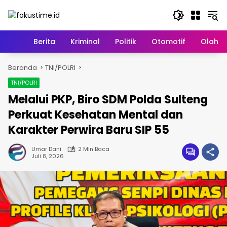
Langsung
ke
konten
Home
Berita
Kriminal
Politik
Otomotif
Olahr
Beranda
TNI/POLRI
TNI/POLRI
Melalui PKP, Biro SDM Polda Sulteng
Perkuat Kesehatan Mental dan
Karakter Perwira Baru SIP 55
Umar Dani
2 Min Baca
Juli 8, 2026