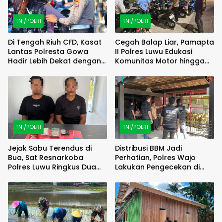
TNI/POLRI
TNI/POLRI
Di Tengah Riuh CFD, Kasat
Cegah Balap Liar, Pamapta
Lantas Polresta Gowa
II Polres Luwu Edukasi
Hadir Lebih Dekat dengan
Komunitas Motor hingga
Masyarakat
Tindak Pelanggar Dini Hari
TNI/POLRI
TNI/POLRI
Jejak Sabu Terendus di
Distribusi BBM Jadi
Bua, Sat Resnarkoba
Perhatian, Polres Wajo
Polres Luwu Ringkus Dua
Lakukan Pengecekan di
Bersaudara
SPBU Bottopenno