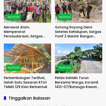
TNI/POLRI
TNI/POLRI
Merawat Alam,
Gotong Royong Demi
Mempererat
Setetes Kehidupan, Satgas
Persaudaraan, Satgas
Yonif 2 Marinir Bangun
Yonif 2 Marinir dan Warga
Penampungan Air Bersama
Enarotali Wujudkan Paniai
Masyarakat Pasir Putih
Bersih, Indonesia Asri
TNI/POLRI
TNI/POLRI
Perkembangan Terlihat,
Pelda Sahidin Turun
Salah Satu Sasaran RTLH
Bersama Warga, Koramil
TMMD 129 Kian Berbentuk
1413-07/Batauga Rawat
Jalan dan Kepedulian di
Tengah Masyarakat
Tinggalkan Balasan