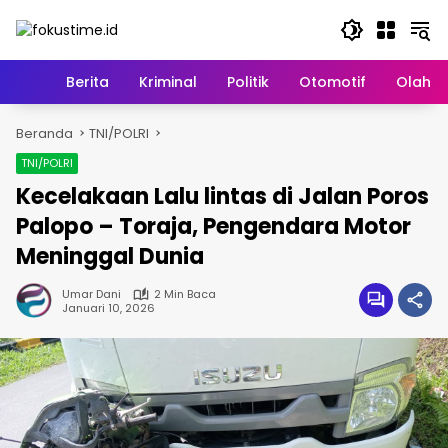
Langsung
ke
konten
Home
Berita
Kriminal
Politik
Otomotif
Olahr
Beranda
TNI/POLRI
TNI/POLRI
Kecelakaan Lalu lintas di Jalan Poros
Palopo – Toraja, Pengendara Motor
Meninggal Dunia
Umar Dani
2 Min Baca
Januari 10, 2026