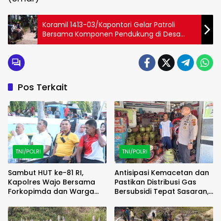
Koramil 1413-03/Kapontori Gelar Patroli
Bersama Komponen Pendukung di Desa
Boneatiro Induk
Pos Terkait
TNI/POLRI
TNI/POLRI
Sambut HUT ke-81 RI,
Antisipasi Kemacetan dan
Kapolres Wajo Bersama
Pastikan Distribusi Gas
Forkopimda dan Warga
Bersubsidi Tepat Sasaran,
Meriahkan Lomba Balap
Polsek Majauleng Gelar
Karung
Patroli