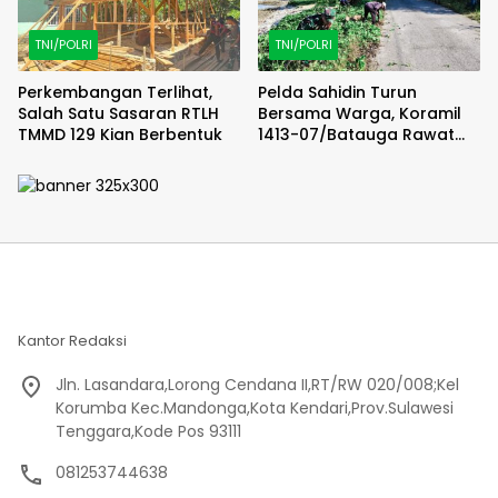
TNI/POLRI
TNI/POLRI
Perkembangan Terlihat,
Pelda Sahidin Turun
Salah Satu Sasaran RTLH
Bersama Warga, Koramil
TMMD 129 Kian Berbentuk
1413-07/Batauga Rawat
Jalan dan Kepedulian di
Tengah Masyarakat
Kantor Redaksi
Jln. Lasandara,Lorong Cendana II,RT/RW 020/008;Kel
Korumba Kec.Mandonga,Kota Kendari,Prov.Sulawesi
Tenggara,Kode Pos 93111
081253744638