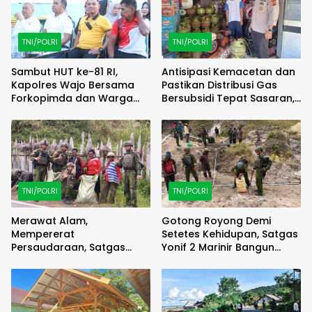
TNI/POLRI
TNI/POLRI
Sambut HUT ke-81 RI,
Antisipasi Kemacetan dan
Kapolres Wajo Bersama
Pastikan Distribusi Gas
Forkopimda dan Warga
Bersubsidi Tepat Sasaran,
Meriahkan Lomba Balap
Polsek Majauleng Gelar
Karung
Patroli
TNI/POLRI
TNI/POLRI
Merawat Alam,
Gotong Royong Demi
Mempererat
Setetes Kehidupan, Satgas
Persaudaraan, Satgas
Yonif 2 Marinir Bangun
Yonif 2 Marinir dan Warga
Penampungan Air Bersama
Enarotali Wujudkan Paniai
Masyarakat Pasir Putih
Bersih, Indonesia Asri