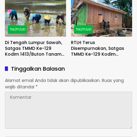
TNI/POLRI
TNI/POLRI
Di Tengah Lumpur Sawah,
RTLH Terus
Satgas TMMD Ke-129
Disempurnakan, Satgas
Kodim 1413/Buton Tanam
TMMD Ke-129 Kodim
Harapan Ketahanan
1413/Buton Percepat
Pangan Bersama Warga
Wujudkan Hunian Layak
Tinggalkan Balasan
Warga
Alamat email Anda tidak akan dipublikasikan.
Ruas yang
wajib ditandai
*