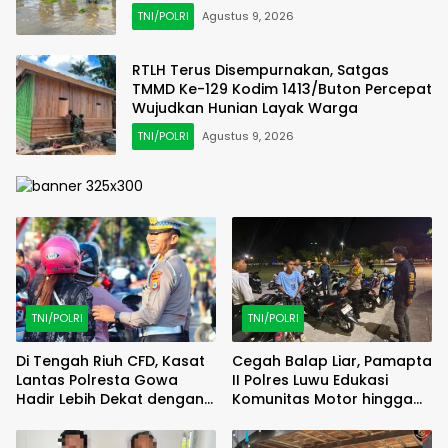
Warga
TNI/POLRI
Agustus 9, 2026
RTLH Terus Disempurnakan, Satgas
TMMD Ke-129 Kodim 1413/Buton Percepat
Wujudkan Hunian Layak Warga
TNI/POLRI
Agustus 9, 2026
TNI/POLRI
TNI/POLRI
Di Tengah Riuh CFD, Kasat
Cegah Balap Liar, Pamapta
Lantas Polresta Gowa
II Polres Luwu Edukasi
Hadir Lebih Dekat dengan
Komunitas Motor hingga
Masyarakat
Tindak Pelanggar Dini Hari