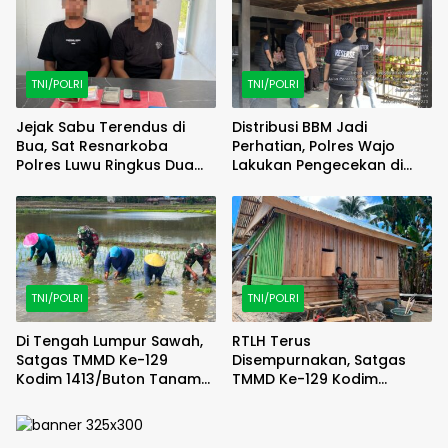
TNI/POLRI
TNI/POLRI
Jejak Sabu Terendus di
Distribusi BBM Jadi
Bua, Sat Resnarkoba
Perhatian, Polres Wajo
Polres Luwu Ringkus Dua
Lakukan Pengecekan di
Bersaudara
SPBU Bottopenno
TNI/POLRI
TNI/POLRI
Di Tengah Lumpur Sawah,
RTLH Terus
Satgas TMMD Ke-129
Disempurnakan, Satgas
Kodim 1413/Buton Tanam
TMMD Ke-129 Kodim
Harapan Ketahanan
1413/Buton Percepat
Pangan Bersama Warga
Wujudkan Hunian Layak
Warga