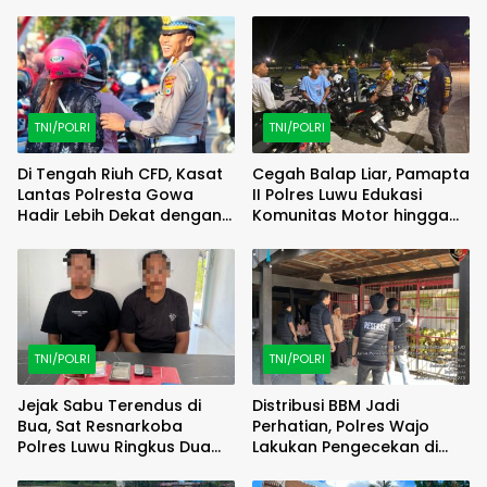
TNI/POLRI
TNI/POLRI
Di Tengah Riuh CFD, Kasat
Cegah Balap Liar, Pamapta
Lantas Polresta Gowa
II Polres Luwu Edukasi
Hadir Lebih Dekat dengan
Komunitas Motor hingga
Masyarakat
Tindak Pelanggar Dini Hari
TNI/POLRI
TNI/POLRI
Jejak Sabu Terendus di
Distribusi BBM Jadi
Bua, Sat Resnarkoba
Perhatian, Polres Wajo
Polres Luwu Ringkus Dua
Lakukan Pengecekan di
Bersaudara
SPBU Bottopenno