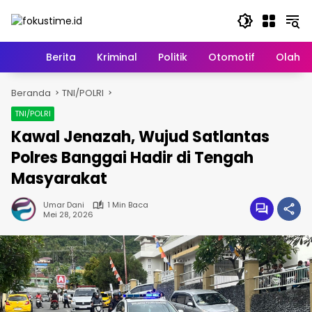
Langsung
ke
konten
Home
Berita
Kriminal
Politik
Otomotif
Olahr
Beranda
TNI/POLRI
TNI/POLRI
Kawal Jenazah, Wujud Satlantas
Polres Banggai Hadir di Tengah
Masyarakat
Umar Dani
1 Min Baca
Mei 28, 2026