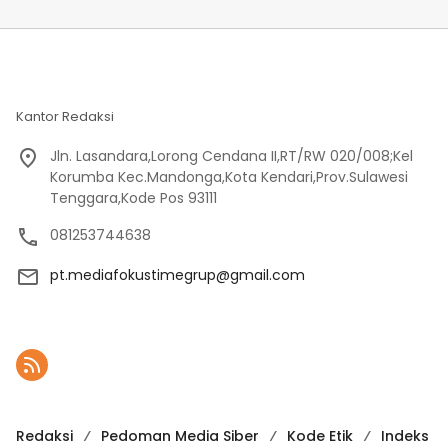
Kantor Redaksi
Jln. Lasandara,Lorong Cendana II,RT/RW 020/008;Kel
Korumba Kec.Mandonga,Kota Kendari,Prov.Sulawesi
Tenggara,Kode Pos 93111
081253744638
pt.mediafokustimegrup@gmail.com
Redaksi
Pedoman Media Siber
Kode Etik
Indeks