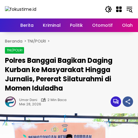
Langsung
ke
konten
Home
Berita
Kriminal
Politik
Otomotif
Olahr
Beranda
TNI/POLRI
TNI/POLRI
Polres Banggai Bagikan Daging
Kurban ke Masyarakat Hingga
Jurnalis, Pererat Silaturahmi di
Momen Iduladha
Umar Dani
2 Min Baca
Mei 28, 2026