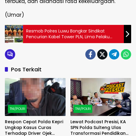
terbuka, dan dilandasi rasa kekeluargaan.
(Umar)
Resmob Polres Luwu Bongkar Sindikat
Pencurian Kabel Tower PLN, Lima Pelaku
Diamankan
Pos Terkait
TNI/POLRI
TNI/POLRI
Respon Cepat Polda Kepri
Lewat Podcast Presisi, KA
Ungkap Kasus Curas
SPN Polda Sulteng Ulas
Terhadap Driver Ojek
Transformasi Pendidikan