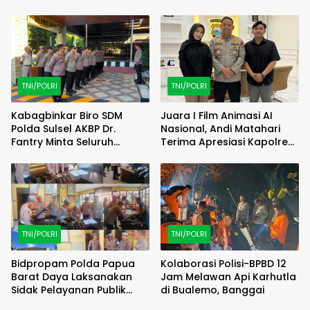
Online Maxim, Pelaku
Polri Melalui Kurikulum OBE
Berhasil Diamankan
TNI/POLRI
TNI/POLRI
Kabagbinkar Biro SDM
Juara I Film Animasi AI
Polda Sulsel AKBP Dr.
Nasional, Andi Matahari
Fantry Minta Seluruh
Terima Apresiasi Kapolres
Ruangan Bersih Tanpa Ada
Bulukumba
Debu
TNI/POLRI
TNI/POLRI
Bidpropam Polda Papua
Kolaborasi Polisi-BPBD 12
Barat Daya Laksanakan
Jam Melawan Api Karhutla
Sidak Pelayanan Publik
di Bualemo, Banggai
jajaran polres kab. sorong