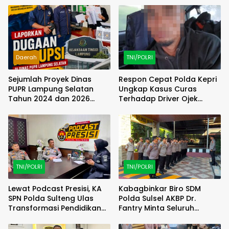
Daerah
TNI/POLRI
Sejumlah Proyek Dinas
Respon Cepat Polda Kepri
PUPR Lampung Selatan
Ungkap Kasus Curas
Tahun 2024 dan 2026
Terhadap Driver Ojek
Dilaporkan DPP KAMPUD Ke
Online Maxim, Pelaku
KEJATI Lampung
Berhasil Diamankan
TNI/POLRI
TNI/POLRI
Lewat Podcast Presisi, KA
Kabagbinkar Biro SDM
SPN Polda Sulteng Ulas
Polda Sulsel AKBP Dr.
Transformasi Pendidikan
Fantry Minta Seluruh
Polri Melalui Kurikulum OBE
Ruangan Bersih Tanpa Ada
Debu