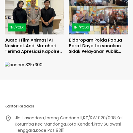
TNI/POLRI
TNI/POLRI
Juara I Film Animasi AI
Bidpropam Polda Papua
Nasional, Andi Matahari
Barat Daya Laksanakan
Terima Apresiasi Kapolres
Sidak Pelayanan Publik
Bulukumba
jajaran polres kab. sorong
di Polsek Salawati
Kantor Redaksi
Jln. Lasandara,Lorong Cendana II,RT/RW 020/008;Kel
Korumba Kec.Mandonga,Kota Kendari,Prov.Sulawesi
Tenggara,Kode Pos 93111