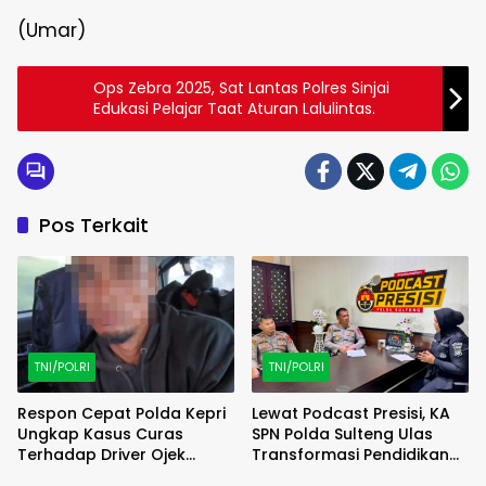
(Umar)
Ops Zebra 2025, Sat Lantas Polres Sinjai
Edukasi Pelajar Taat Aturan Lalulintas.
Pos Terkait
TNI/POLRI
TNI/POLRI
Respon Cepat Polda Kepri
Lewat Podcast Presisi, KA
Ungkap Kasus Curas
SPN Polda Sulteng Ulas
Terhadap Driver Ojek
Transformasi Pendidikan
Online Maxim, Pelaku
Polri Melalui Kurikulum OBE