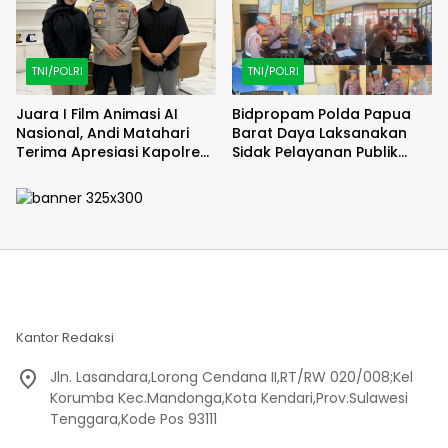
TNI/POLRI
TNI/POLRI
Juara I Film Animasi AI
Bidpropam Polda Papua
Nasional, Andi Matahari
Barat Daya Laksanakan
Terima Apresiasi Kapolres
Sidak Pelayanan Publik
Bulukumba
jajaran polres kab. sorong
di Polsek Salawati
Kantor Redaksi
Jln. Lasandara,Lorong Cendana II,RT/RW 020/008;Kel
Korumba Kec.Mandonga,Kota Kendari,Prov.Sulawesi
Tenggara,Kode Pos 93111