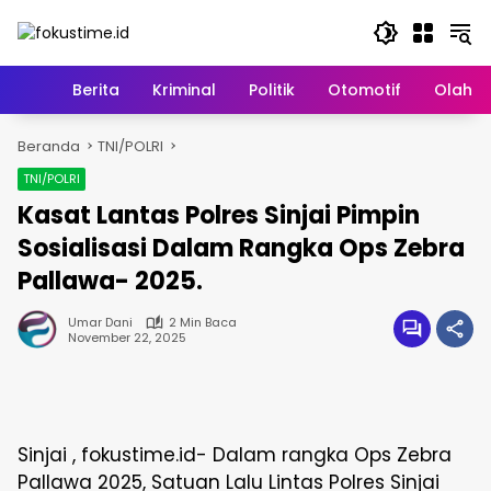
Langsung
ke
konten
Home
Berita
Kriminal
Politik
Otomotif
Olahr
Beranda
TNI/POLRI
TNI/POLRI
Kasat Lantas Polres Sinjai Pimpin
Sosialisasi Dalam Rangka Ops Zebra
Pallawa- 2025.
Umar Dani
2 Min Baca
November 22, 2025
Sinjai , fokustime.id- Dalam rangka Ops Zebra
Pallawa 2025, Satuan Lalu Lintas Polres Sinjai