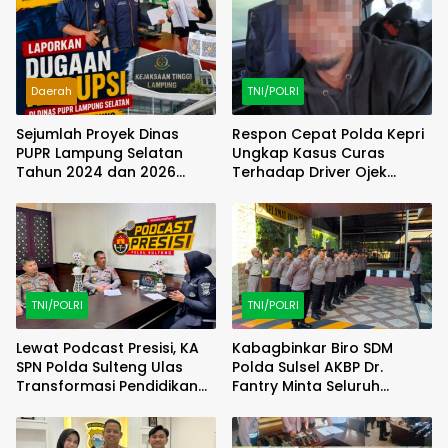
Daerah
TNI/POLRI
Sejumlah Proyek Dinas
Respon Cepat Polda Kepri
PUPR Lampung Selatan
Ungkap Kasus Curas
Tahun 2024 dan 2026
Terhadap Driver Ojek
Dilaporkan DPP KAMPUD Ke
Online Maxim, Pelaku
KEJATI Lampung
Berhasil Diamankan
TNI/POLRI
TNI/POLRI
Lewat Podcast Presisi, KA
Kabagbinkar Biro SDM
SPN Polda Sulteng Ulas
Polda Sulsel AKBP Dr.
Transformasi Pendidikan
Fantry Minta Seluruh
Polri Melalui Kurikulum OBE
Ruangan Bersih Tanpa Ada
Debu