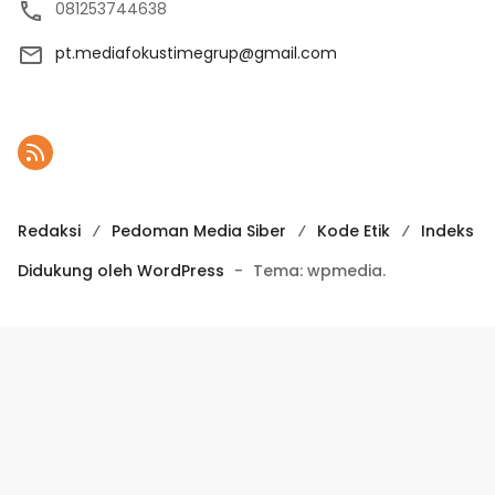
081253744638
pt.mediafokustimegrup@gmail.com
Redaksi
Pedoman Media Siber
Kode Etik
Indeks
Didukung oleh WordPress
-
Tema: wpmedia.