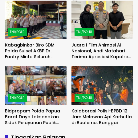
Berhasil Diamankan
TNI/POLRI
TNI/POLRI
Kabagbinkar Biro SDM
Juara I Film Animasi AI
Polda Sulsel AKBP Dr.
Nasional, Andi Matahari
Fantry Minta Seluruh
Terima Apresiasi Kapolres
Ruangan Bersih Tanpa Ada
Bulukumba
Debu
TNI/POLRI
TNI/POLRI
Bidpropam Polda Papua
Kolaborasi Polisi-BPBD 12
Barat Daya Laksanakan
Jam Melawan Api Karhutla
Sidak Pelayanan Publik
di Bualemo, Banggai
jajaran polres kab. sorong
di Polsek Salawati
Tinggalkan Balasan