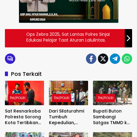
Ops Zebra 2025, Sat Lantas Polres Sinjai
Edukasi Pelajar Taat Aturan Lalulintas.
Pos Terkait
TNI/POLRI
TNI/POLRI
TNI/POLRI
Sat Resnarkoba
Dari Silaturahmi
Bupati Buton
Polresta Sorong
Tumbuh
Sambangi
Kota Tertibkan
Kepedulian,
Satgas TMMD ke-
Peredaran Miras
Kapolres Sigi dan
129 Kodim
Lokal, 29 Liter
BAZNAS Perkuat
1413/Buton,