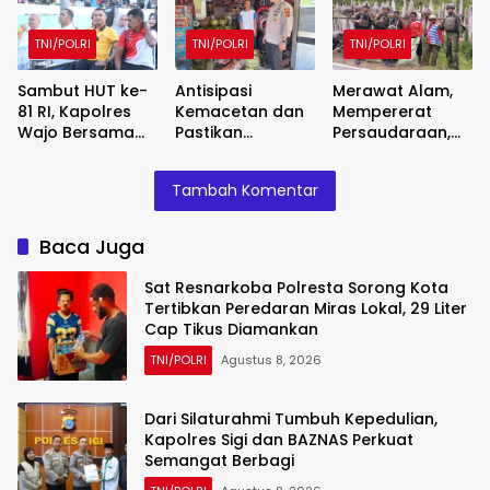
Cap Tikus
Semangat
Sinergi
Diamankan
Berbagi
Pembangunan
TNI/POLRI
TNI/POLRI
TNI/POLRI
Kian Menguat
Sambut HUT ke-
Antisipasi
Merawat Alam,
81 RI, Kapolres
Kemacetan dan
Mempererat
Wajo Bersama
Pastikan
Persaudaraan,
Forkopimda dan
Distribusi Gas
Satgas Yonif 2
Warga
Bersubsidi Tepat
Marinir dan
Tambah Komentar
Meriahkan
Sasaran, Polsek
Warga Enarotali
Lomba Balap
Majauleng Gelar
Wujudkan Paniai
Karung
Patroli
Bersih, Indonesia
Baca Juga
Asri
Sat Resnarkoba Polresta Sorong Kota
Tertibkan Peredaran Miras Lokal, 29 Liter
Cap Tikus Diamankan
TNI/POLRI
Agustus 8, 2026
Dari Silaturahmi Tumbuh Kepedulian,
Kapolres Sigi dan BAZNAS Perkuat
Semangat Berbagi