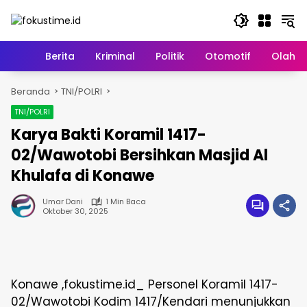
Langsung
ke
konten
Home
Berita
Kriminal
Politik
Otomotif
Olahr
Beranda
TNI/POLRI
TNI/POLRI
Karya Bakti Koramil 1417-
02/Wawotobi Bersihkan Masjid Al
Khulafa di Konawe
Umar Dani
1 Min Baca
Oktober 30, 2025
Konawe ,fokustime.id_ Personel Koramil 1417-
02/Wawotobi Kodim 1417/Kendari menunjukkan