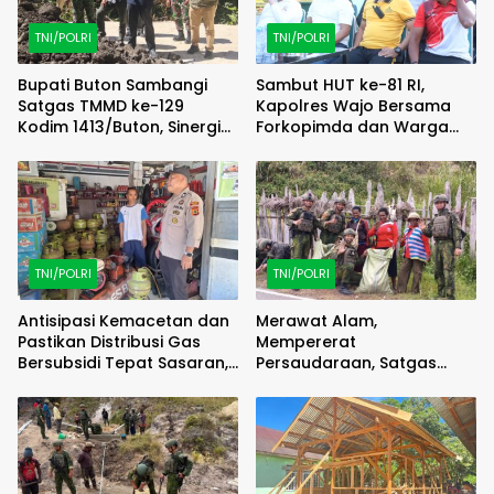
TNI/POLRI
TNI/POLRI
Bupati Buton Sambangi
Sambut HUT ke-81 RI,
Satgas TMMD ke-129
Kapolres Wajo Bersama
Kodim 1413/Buton, Sinergi
Forkopimda dan Warga
Pembangunan Kian
Meriahkan Lomba Balap
Menguat
Karung
TNI/POLRI
TNI/POLRI
Antisipasi Kemacetan dan
Merawat Alam,
Pastikan Distribusi Gas
Mempererat
Bersubsidi Tepat Sasaran,
Persaudaraan, Satgas
Polsek Majauleng Gelar
Yonif 2 Marinir dan Warga
Patroli
Enarotali Wujudkan Paniai
Bersih, Indonesia Asri