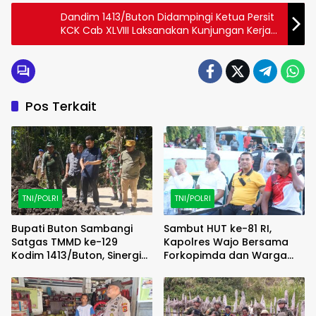
Dandim 1413/Buton Didampingi Ketua Persit
KCK Cab XLVIII Laksanakan Kunjungan Kerja
ke Jajaran Koramil
Pos Terkait
TNI/POLRI
TNI/POLRI
Bupati Buton Sambangi
Sambut HUT ke-81 RI,
Satgas TMMD ke-129
Kapolres Wajo Bersama
Kodim 1413/Buton, Sinergi
Forkopimda dan Warga
Pembangunan Kian
Meriahkan Lomba Balap
Menguat
Karung