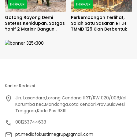
TNI/POLRI
TNI/POLRI
Gotong Royong Demi
Perkembangan Terlihat,
Setetes Kehidupan, Satgas
Salah Satu Sasaran RTLH
Yonif 2 Marinir Bangun
TMMD 129 Kian Berbentuk
Penampungan Air Bersama
Masyarakat Pasir Putih
Kantor Redaksi
Jln. Lasandara,Lorong Cendana II,RT/RW 020/008;Kel
Korumba Kec.Mandonga,Kota Kendari,Prov.Sulawesi
Tenggara,Kode Pos 93111
081253744638
pt.mediafokustimegrup@gmail.com