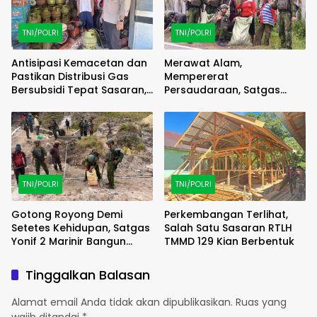
TNI/POLRI
TNI/POLRI
Antisipasi Kemacetan dan
Merawat Alam,
Pastikan Distribusi Gas
Mempererat
Bersubsidi Tepat Sasaran,
Persaudaraan, Satgas
Polsek Majauleng Gelar
Yonif 2 Marinir dan Warga
Patroli
Enarotali Wujudkan Paniai
Bersih, Indonesia Asri
TNI/POLRI
TNI/POLRI
Gotong Royong Demi
Perkembangan Terlihat,
Setetes Kehidupan, Satgas
Salah Satu Sasaran RTLH
Yonif 2 Marinir Bangun
TMMD 129 Kian Berbentuk
Penampungan Air Bersama
Masyarakat Pasir Putih
Tinggalkan Balasan
Alamat email Anda tidak akan dipublikasikan.
Ruas yang