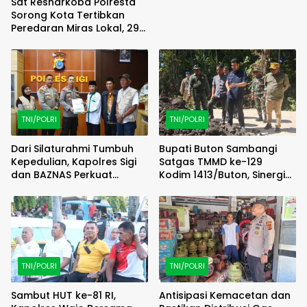
Sat Resnarkoba Polresta
Sorong Kota Tertibkan
Peredaran Miras Lokal, 29
Liter Cap Tikus Diamankan
TNI/POLRI
TNI/POLRI
Dari Silaturahmi Tumbuh
Bupati Buton Sambangi
Kepedulian, Kapolres Sigi
Satgas TMMD ke-129
dan BAZNAS Perkuat
Kodim 1413/Buton, Sinergi
Semangat Berbagi
Pembangunan Kian
Menguat
TNI/POLRI
TNI/POLRI
Sambut HUT ke-81 RI,
Antisipasi Kemacetan dan