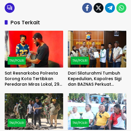
Pos Terkait
TNI/POLRI
TNI/POLRI
Sat Resnarkoba Polresta
Dari Silaturahmi Tumbuh
Sorong Kota Tertibkan
Kepedulian, Kapolres Sigi
Peredaran Miras Lokal, 29
dan BAZNAS Perkuat
Liter Cap Tikus Diamankan
Semangat Berbagi
TNI/POLRI
TNI/POLRI