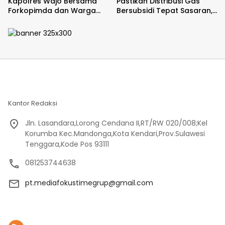
Kapolres Wajo Bersama
Pastikan Distribusi Gas
Forkopimda dan Warga
Bersubsidi Tepat Sasaran,
Meriahkan Lomba Balap
Polsek Majauleng Gelar
Karung
Patroli
Kantor Redaksi
Jln. Lasandara,Lorong Cendana II,RT/RW 020/008;Kel
Korumba Kec.Mandonga,Kota Kendari,Prov.Sulawesi
Tenggara,Kode Pos 93111
081253744638
pt.mediafokustimegrup@gmail.com