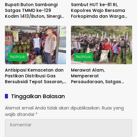
Bupati Buton Sambangi
Sambut HUT ke-81 RI,
Satgas TMMD ke-129
Kapolres Wajo Bersama
Kodim 1413/Buton, Sinergi
Forkopimda dan Warga
Pembangunan Kian
Meriahkan Lomba Balap
Menguat
Karung
TNI/POLRI
TNI/POLRI
Antisipasi Kemacetan dan
Merawat Alam,
Pastikan Distribusi Gas
Mempererat
Bersubsidi Tepat Sasaran,
Persaudaraan, Satgas
Polsek Majauleng Gelar
Yonif 2 Marinir dan Warga
Patroli
Enarotali Wujudkan Paniai
Tinggalkan Balasan
Bersih, Indonesia Asri
Alamat email Anda tidak akan dipublikasikan.
Ruas yang
wajib ditandai
*