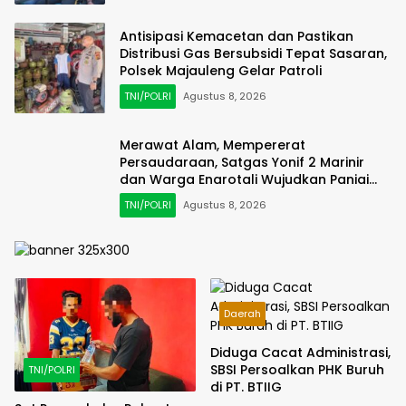
Antisipasi Kemacetan dan Pastikan
Distribusi Gas Bersubsidi Tepat Sasaran,
Polsek Majauleng Gelar Patroli
TNI/POLRI
Agustus 8, 2026
Merawat Alam, Mempererat
Persaudaraan, Satgas Yonif 2 Marinir
dan Warga Enarotali Wujudkan Paniai
Bersih, Indonesia Asri
TNI/POLRI
Agustus 8, 2026
Daerah
Diduga Cacat Administrasi,
SBSI Persoalkan PHK Buruh
TNI/POLRI
di PT. BTIIG