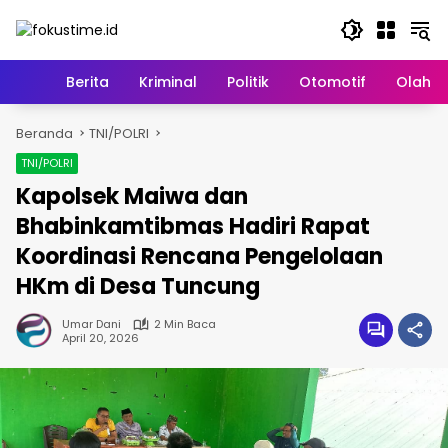
Langsung
ke
konten
Home
Berita
Kriminal
Politik
Otomotif
Olahr
Beranda
TNI/POLRI
TNI/POLRI
Kapolsek Maiwa dan
Bhabinkamtibmas Hadiri Rapat
Koordinasi Rencana Pengelolaan
HKm di Desa Tuncung
Umar Dani
2 Min Baca
April 20, 2026