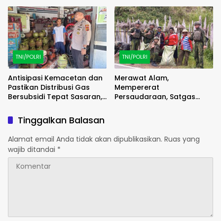
Pembangunan Kian
Meriahkan Lomba Balap
Menguat
Karung
TNI/POLRI
TNI/POLRI
Antisipasi Kemacetan dan
Merawat Alam,
Pastikan Distribusi Gas
Mempererat
Bersubsidi Tepat Sasaran,
Persaudaraan, Satgas
Polsek Majauleng Gelar
Yonif 2 Marinir dan Warga
Patroli
Enarotali Wujudkan Paniai
Tinggalkan Balasan
Bersih, Indonesia Asri
Alamat email Anda tidak akan dipublikasikan.
Ruas yang
wajib ditandai
*