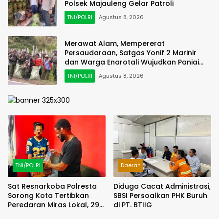
Polsek Majauleng Gelar Patroli
TNI/POLRI
Agustus 8, 2026
Merawat Alam, Mempererat
Persaudaraan, Satgas Yonif 2 Marinir
dan Warga Enarotali Wujudkan Paniai
Bersih, Indonesia Asri
TNI/POLRI
Agustus 8, 2026
TNI/POLRI
Daerah
Sat Resnarkoba Polresta
Diduga Cacat Administrasi,
Sorong Kota Tertibkan
SBSI Persoalkan PHK Buruh
Peredaran Miras Lokal, 29
di PT. BTIIG
Liter Cap Tikus Diamankan