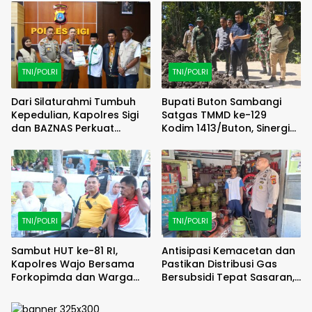
TNI/POLRI
TNI/POLRI
Dari Silaturahmi Tumbuh
Bupati Buton Sambangi
Kepedulian, Kapolres Sigi
Satgas TMMD ke-129
dan BAZNAS Perkuat
Kodim 1413/Buton, Sinergi
Semangat Berbagi
Pembangunan Kian
Menguat
TNI/POLRI
TNI/POLRI
Sambut HUT ke-81 RI,
Antisipasi Kemacetan dan
Kapolres Wajo Bersama
Pastikan Distribusi Gas
Forkopimda dan Warga
Bersubsidi Tepat Sasaran,
Meriahkan Lomba Balap
Polsek Majauleng Gelar
Karung
Patroli