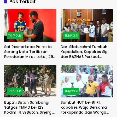
Pos Terkait
TNI/POLRI
TNI/POLRI
Sat Resnarkoba Polresta
Dari Silaturahmi Tumbuh
Sorong Kota Tertibkan
Kepedulian, Kapolres Sigi
Peredaran Miras Lokal, 29
dan BAZNAS Perkuat
Liter Cap Tikus Diamankan
Semangat Berbagi
TNI/POLRI
TNI/POLRI
Bupati Buton Sambangi
Sambut HUT ke-81 RI,
Satgas TMMD ke-129
Kapolres Wajo Bersama
Kodim 1413/Buton, Sinergi
Forkopimda dan Warga