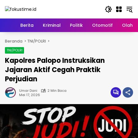
Langsung
ke
konten
Home
Berita
Kriminal
Politik
Otomotif
Olahr
Beranda
TNI/POLRI
TNI/POLRI
Kapolres Palopo Instruksikan
Jajaran Aktif Cegah Praktik
Perjudian
Umar Dani
2 Min Baca
Mei 17, 2026