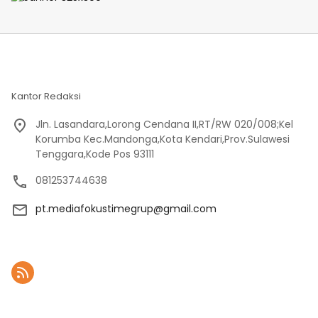
Kantor Redaksi
Jln. Lasandara,Lorong Cendana II,RT/RW 020/008;Kel
Korumba Kec.Mandonga,Kota Kendari,Prov.Sulawesi
Tenggara,Kode Pos 93111
081253744638
pt.mediafokustimegrup@gmail.com