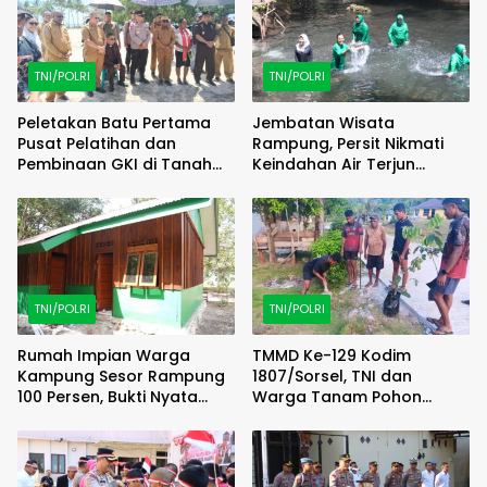
TNI/POLRI
TNI/POLRI
Peletakan Batu Pertama
Jembatan Wisata
Pusat Pelatihan dan
Rampung, Persit Nikmati
Pembinaan GKI di Tanah
Keindahan Air Terjun
Papua Digelar di Tanjung
Kampung Sesor
Saoka
TNI/POLRI
TNI/POLRI
Rumah Impian Warga
TMMD Ke-129 Kodim
Kampung Sesor Rampung
1807/Sorsel, TNI dan
100 Persen, Bukti Nyata
Warga Tanam Pohon
TMMD Ke-129 Kodim
Bersama untuk Hijaukan
1807/Sorsel
Kampung Sesor