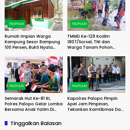
TNI/POLRI
TNI/POLRI
Rumah Impian Warga
TMMD Ke-129 Kodim
Kampung Sesor Rampung
1807/Sorsel, TNI dan
100 Persen, Bukti Nyata
Warga Tanam Pohon
TMMD Ke-129 Kodim
Bersama untuk Hijaukan
1807/Sorsel
Kampung Sesor
TNI/POLRI
TNI/POLRI
Semarak Hut Ke-81 RI,
Kapolres Palopo Pimpin
Polres Palopo Gelar Lomba
Apel Jam Pimpinan,
Bersama Anak Yatim Di
Tekankan Kamtibmas Dan
Panti Asuhan
Disiplin Personel
Halimatusaddiah
Tinggalkan Balasan