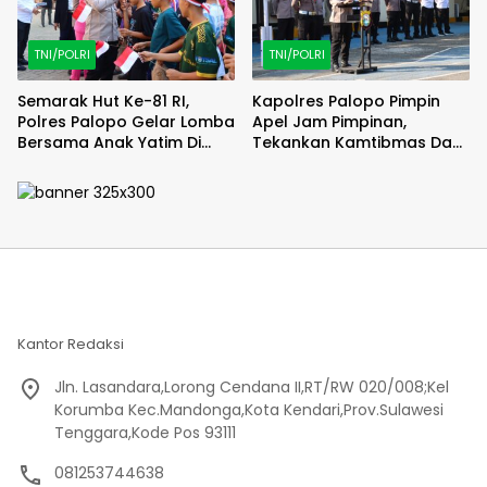
TNI/POLRI
TNI/POLRI
Semarak Hut Ke-81 RI,
Kapolres Palopo Pimpin
Polres Palopo Gelar Lomba
Apel Jam Pimpinan,
Bersama Anak Yatim Di
Tekankan Kamtibmas Dan
Panti Asuhan
Disiplin Personel
Halimatusaddiah
Kantor Redaksi
Jln. Lasandara,Lorong Cendana II,RT/RW 020/008;Kel
Korumba Kec.Mandonga,Kota Kendari,Prov.Sulawesi
Tenggara,Kode Pos 93111
081253744638