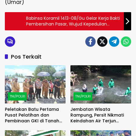
(Umar)
Babinsa Koramil 1413-08/Gu Gelar Kerja Bakti
Pembersihan Pasar, Wujud Kepedulian
terhadap Lingkungan
Pos Terkait
TNI/POLRI
TNI/POLRI
Peletakan Batu Pertama
Jembatan Wisata
Pusat Pelatihan dan
Rampung, Persit Nikmati
Pembinaan GKI di Tanah
Keindahan Air Terjun
Papua Digelar di Tanjung
Kampung Sesor
Saoka