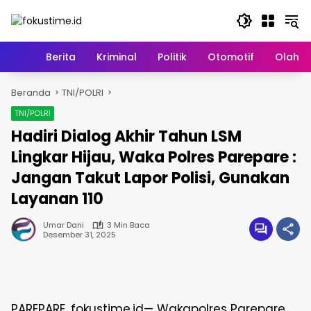
Langsung
ke
konten
Home
Berita
Kriminal
Politik
Otomotif
Olahr
Beranda
TNI/POLRI
TNI/POLRI
Hadiri Dialog Akhir Tahun LSM
Lingkar Hijau, Waka Polres Parepare :
Jangan Takut Lapor Polisi, Gunakan
Layanan 110
Umar Dani
3 Min Baca
Desember 31, 2025
PAREPARE, fokustime.id— Wakapolres Parepare