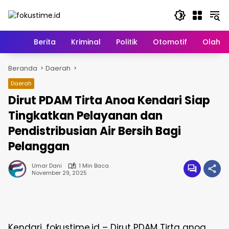
Langsung
ke
konten
Home
Berita
Kriminal
Politik
Otomotif
Olahr
Beranda
Daerah
Daerah
Dirut PDAM Tirta Anoa Kendari Siap
Tingkatkan Pelayanan dan
Pendistribusian Air Bersih Bagi
Pelanggan
Umar Dani
1 Min Baca
November 29, 2025
Kendari, fokustime.id – Dirut PDAM Tirta anoa