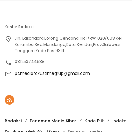
Kantor Redaksi
Jln. Lasandara,Lorong Cendana II,RT/RW 020/008;Kel
Korumba Kec.Mandonga,Kota Kendari,Prov.Sulawesi
Tenggara,Kode Pos 93111
081253744638
pt.mediafokustimegrup@gmail.com
Redaksi
Pedoman Media Siber
Kode Etik
Indeks
Didukung oleh WordPress
-
Tema: wpmedia.