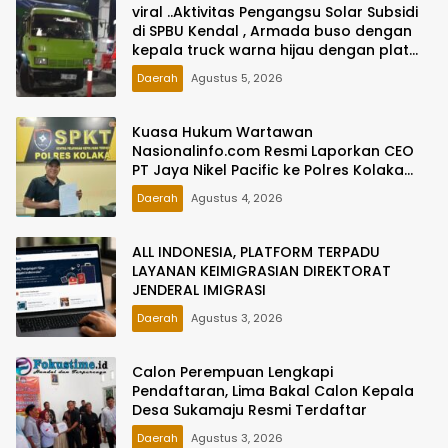
viral ..Aktivitas Pengangsu Solar Subsidi
di SPBU Kendal , Armada buso dengan
kepala truck warna hijau dengan plat
bergonta ganti Jadi Sorotan
Daerah
Agustus 5, 2026
Kuasa Hukum Wartawan
Nasionalinfo.com Resmi Laporkan CEO
PT Jaya Nikel Pacific ke Polres Kolaka
atas Dugaan Ancaman dan Intimidasi
Daerah
Agustus 4, 2026
ALL INDONESIA, PLATFORM TERPADU
LAYANAN KEIMIGRASIAN DIREKTORAT
JENDERAL IMIGRASI
Daerah
Agustus 3, 2026
Calon Perempuan Lengkapi
Pendaftaran, Lima Bakal Calon Kepala
Desa Sukamaju Resmi Terdaftar
Daerah
Agustus 3, 2026