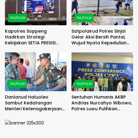
TNI/POLRI
TNI/POLRI
Kapolres Soppeng
Satpolairud Polres Sinjai
Hadirkan Strategi
Gelar Aksi Bersih Pantai,
Kebijakan SETIA PRESISI
Wujud Nyata Kepedulian
untuk Tingkatkan
terhadap Lingkungan
Pelayanan dan Kamtibmas
Pesisir.
TNI/POLRI
TNI/POLRI
Danlanud Haluoleo
Sentuhan Humanis AKBP
Sambut Kedatangan
Andrias Nurcahyo Wibowo,
Menteri Ketenagakerjaan
Polres Luwu Pulihkan
RI
Harmoni Lewat Restorative
Justice