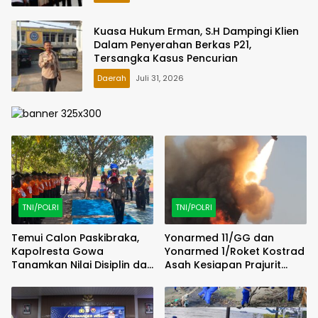
Kuasa Hukum Erman, S.H Dampingi Klien
Dalam Penyerahan Berkas P21,
Tersangka Kasus Pencurian
Daerah
Juli 31, 2026
TNI/POLRI
TNI/POLRI
Temui Calon Paskibraka,
Yonarmed 11/GG dan
Kapolresta Gowa
Yonarmed 1/Roket Kostrad
Tanamkan Nilai Disiplin dan
Asah Kesiapan Prajurit
Pengabdian
Jaga Kedaulatan NKRI