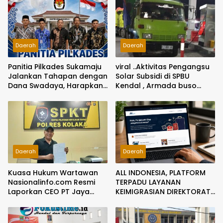
Daerah
Daerah
Panitia Pilkades Sukamaju
viral ..Aktivitas Pengangsu
Jalankan Tahapan dengan
Solar Subsidi di SPBU
Dana Swadaya, Harapkan
Kendal , Armada buso
Anggaran Segera
dengan kepala truck
Dicairkan
warna hijau dengan plat
bergonta ganti Jadi
Sorotan
Daerah
Daerah
Kuasa Hukum Wartawan
ALL INDONESIA, PLATFORM
Nasionalinfo.com Resmi
TERPADU LAYANAN
Laporkan CEO PT Jaya
KEIMIGRASIAN DIREKTORAT
Nikel Pacific ke Polres
JENDERAL IMIGRASI
Kolaka atas Dugaan
Ancaman dan Intimidasi