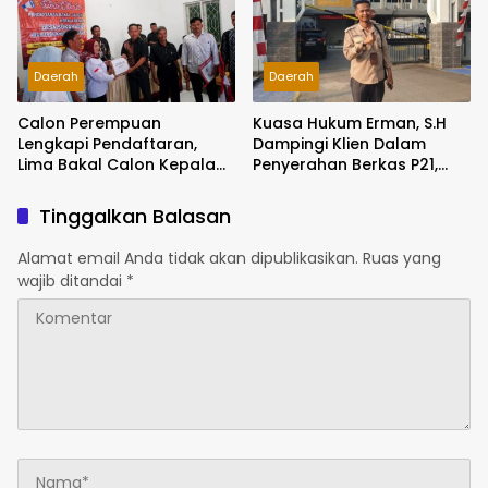
Daerah
Daerah
Calon Perempuan
Kuasa Hukum Erman, S.H
Lengkapi Pendaftaran,
Dampingi Klien Dalam
Lima Bakal Calon Kepala
Penyerahan Berkas P21,
Desa Sukamaju Resmi
Tersangka Kasus
Terdaftar
Pencurian
Tinggalkan Balasan
Alamat email Anda tidak akan dipublikasikan.
Ruas yang
wajib ditandai
*