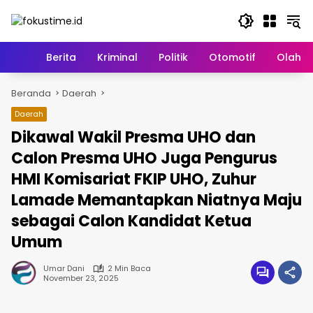
Langsung
ke
konten
Home
Berita
Kriminal
Politik
Otomotif
Olahr
Beranda
Daerah
Daerah
Dikawal Wakil Presma UHO dan
Calon Presma UHO Juga Pengurus
HMI Komisariat FKIP UHO, Zuhur
Lamade Memantapkan Niatnya Maju
sebagai Calon Kandidat Ketua
Umum
Umar Dani
2 Min Baca
November 23, 2025