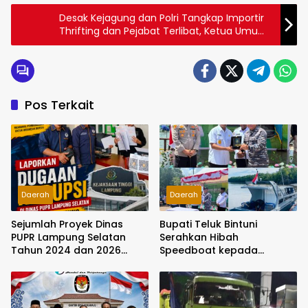
Desak Kejagung dan Polri Tangkap Importir
Thrifting dan Pejabat Terlibat, Ketua Umum
APKLI-P: Gurita Puluhan Tahun Laksana
Kanker Stadium IV
Pos Terkait
Daerah
Daerah
Sejumlah Proyek Dinas
Bupati Teluk Bintuni
PUPR Lampung Selatan
Serahkan Hibah
Tahun 2024 dan 2026
Speedboat kepada
Dilaporkan DPP KAMPUD Ke
Kodaeral XIV, Dukung
KEJATI Lampung
Ground Breaking
Pelabuhan Babo