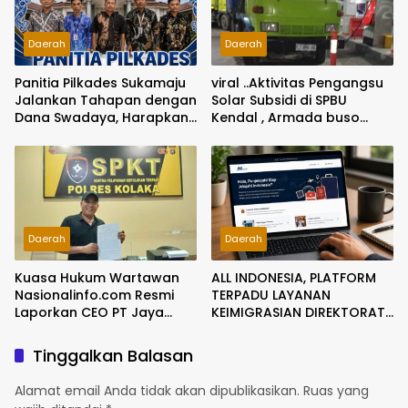
Daerah
Daerah
Panitia Pilkades Sukamaju
viral ..Aktivitas Pengangsu
Jalankan Tahapan dengan
Solar Subsidi di SPBU
Dana Swadaya, Harapkan
Kendal , Armada buso
Anggaran Segera
dengan kepala truck
Dicairkan
warna hijau dengan plat
bergonta ganti Jadi
Sorotan
Daerah
Daerah
Kuasa Hukum Wartawan
ALL INDONESIA, PLATFORM
Nasionalinfo.com Resmi
TERPADU LAYANAN
Laporkan CEO PT Jaya
KEIMIGRASIAN DIREKTORAT
Nikel Pacific ke Polres
JENDERAL IMIGRASI
Kolaka atas Dugaan
Tinggalkan Balasan
Ancaman dan Intimidasi
Alamat email Anda tidak akan dipublikasikan.
Ruas yang