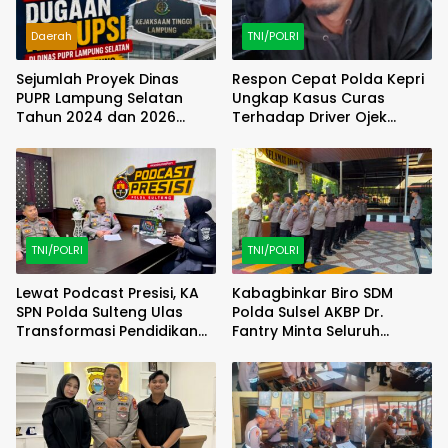
Daerah
TNI/POLRI
Sejumlah Proyek Dinas
Respon Cepat Polda Kepri
PUPR Lampung Selatan
Ungkap Kasus Curas
Tahun 2024 dan 2026
Terhadap Driver Ojek
Dilaporkan DPP KAMPUD Ke
Online Maxim, Pelaku
KEJATI Lampung
Berhasil Diamankan
TNI/POLRI
TNI/POLRI
Lewat Podcast Presisi, KA
Kabagbinkar Biro SDM
SPN Polda Sulteng Ulas
Polda Sulsel AKBP Dr.
Transformasi Pendidikan
Fantry Minta Seluruh
Polri Melalui Kurikulum OBE
Ruangan Bersih Tanpa Ada
Debu