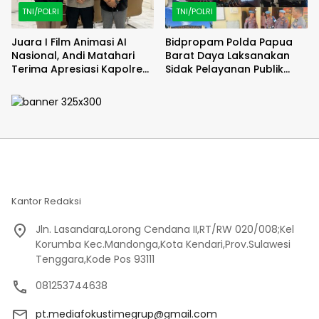
TNI/POLRI
TNI/POLRI
Juara I Film Animasi AI
Bidpropam Polda Papua
Nasional, Andi Matahari
Barat Daya Laksanakan
Terima Apresiasi Kapolres
Sidak Pelayanan Publik
Bulukumba
jajaran polres kab. sorong
di Polsek Salawati
Kantor Redaksi
Jln. Lasandara,Lorong Cendana II,RT/RW 020/008;Kel
Korumba Kec.Mandonga,Kota Kendari,Prov.Sulawesi
Tenggara,Kode Pos 93111
081253744638
pt.mediafokustimegrup@gmail.com