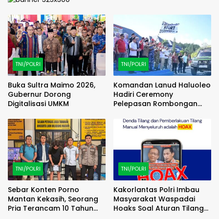
TNI/POLRI
TNI/POLRI
Buka Sultra Maimo 2026,
Komandan Lanud Haluoleo
Gubernur Dorong
Hadiri Ceremony
Digitalisasi UMKM
Pelepasan Rombongan
Familiarization Trip
(FAMTRIP) Overland
TNI/POLRI
TNI/POLRI
Sebar Konten Porno
Kakorlantas Polri Imbau
Mantan Kekasih, Seorang
Masyarakat Waspadai
Pria Terancam 10 Tahun
Hoaks Soal Aturan Tilang
Penjara
Baru