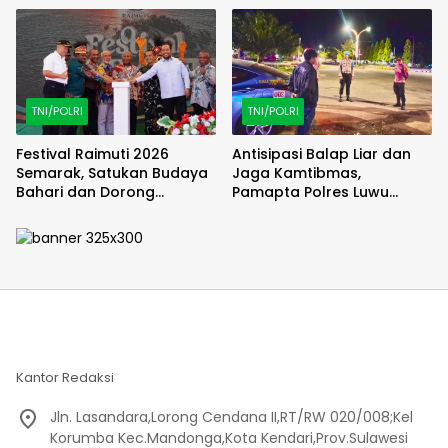
TNI/POLRI
TNI/POLRI
Festival Raimuti 2026
Antisipasi Balap Liar dan
Semarak, Satukan Budaya
Jaga Kamtibmas,
Bahari dan Dorong
Pamapta Polres Luwu
Ekonomi Masyarakat
Lakukan Patroli Malam
Kantor Redaksi
Jln. Lasandara,Lorong Cendana II,RT/RW 020/008;Kel
Korumba Kec.Mandonga,Kota Kendari,Prov.Sulawesi