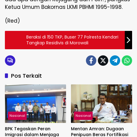
Ketua Umum Bakornas LKMI PBHMI 1995-1998.
(Red)
Beraksi di 150 TKP, Buser 77 Polresta Kendari
Tangkap Residivis di Morowali
Pos Terkait
Nasional
Nasional
BPK Tegaskan Peran
Mentan Amran: Dugaan
Imigrasi dalam Menjaga
Penipuan Beras Fortifikasi