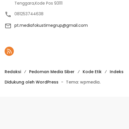
Tenggara,Kode Pos 93111
081253744638
pt.mediafokustimegrup@gmail.com
Redaksi
Pedoman Media Siber
Kode Etik
Indeks
Didukung oleh WordPress
-
Tema: wpmedia.