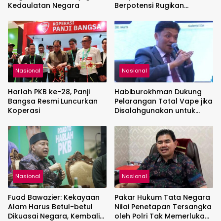
Kedaulatan Negara
Berpotensi Rugikan
Konsumen Rp71 Triliun
Nasional
Nasional
Harlah PKB ke-28, Panji
Habiburokhman Dukung
Bangsa Resmi Luncurkan
Pelarangan Total Vape jika
Koperasi
Disalahgunakan untuk
Narkoba
Nasional
Nasional
Fuad Bawazier: Kekayaan
Pakar Hukum Tata Negara
Alam Harus Betul-betul
Nilai Penetapan Tersangka
Dikuasai Negara, Kembali
oleh Polri Tak Memerlukan