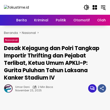
Langsung
ke
konten
Home
Berita
Kriminal
Politik
Otomotif
Olahr
Beranda
Nasional
Nasional
Desak Kejagung dan Polri Tangkap
Importir Thrifting dan Pejabat
Terlibat, Ketua Umum APKLI-P:
Gurita Puluhan Tahun Laksana
Kanker Stadium IV
Umar Dani
2 Min Baca
November 23, 2025