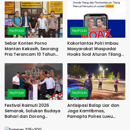
(FAMTRIP) Overland
TNI/POLRI
TNI/POLRI
Sebar Konten Porno
Kakorlantas Polri Imbau
Mantan Kekasih, Seorang
Masyarakat Waspadai
Pria Terancam 10 Tahun
Hoaks Soal Aturan Tilang
Penjara
Baru
TNI/POLRI
TNI/POLRI
Festival Raimuti 2026
Antisipasi Balap Liar dan
Semarak, Satukan Budaya
Jaga Kamtibmas,
Bahari dan Dorong
Pamapta Polres Luwu
Ekonomi Masyarakat
Lakukan Patroli Malam