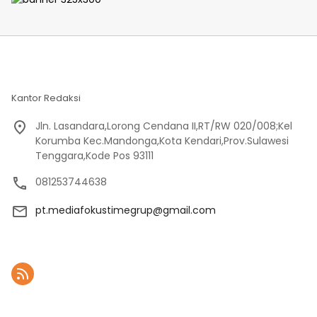
Kantor Redaksi
Jln. Lasandara,Lorong Cendana II,RT/RW 020/008;Kel
Korumba Kec.Mandonga,Kota Kendari,Prov.Sulawesi
Tenggara,Kode Pos 93111
081253744638
pt.mediafokustimegrup@gmail.com