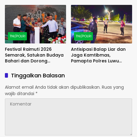
Penjara
Baru
TNI/POLRI
TNI/POLRI
Festival Raimuti 2026
Antisipasi Balap Liar dan
Semarak, Satukan Budaya
Jaga Kamtibmas,
Bahari dan Dorong
Pamapta Polres Luwu
Ekonomi Masyarakat
Lakukan Patroli Malam
Tinggalkan Balasan
Alamat email Anda tidak akan dipublikasikan.
Ruas yang
wajib ditandai
*