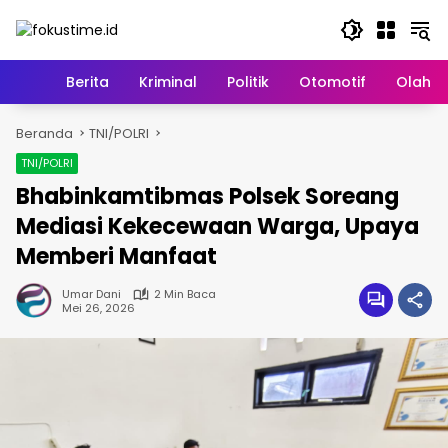
Langsung
ke
konten
Home
Berita
Kriminal
Politik
Otomotif
Olahr
Beranda
TNI/POLRI
TNI/POLRI
Bhabinkamtibmas Polsek Soreang
Mediasi Kekecewaan Warga, Upaya
Memberi Manfaat
Umar Dani
2 Min Baca
Mei 26, 2026