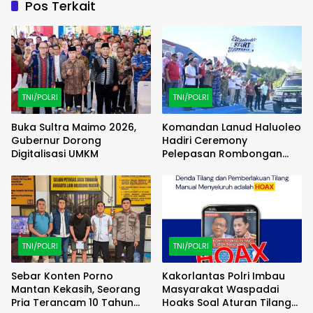
Pos Terkait
TNI/POLRI
TNI/POLRI
Buka Sultra Maimo 2026,
Komandan Lanud Haluoleo
Gubernur Dorong
Hadiri Ceremony
Digitalisasi UMKM
Pelepasan Rombongan
Familiarization Trip
(FAMTRIP) Overland
TNI/POLRI
TNI/POLRI
Sebar Konten Porno
Kakorlantas Polri Imbau
Mantan Kekasih, Seorang
Masyarakat Waspadai
Pria Terancam 10 Tahun
Hoaks Soal Aturan Tilang