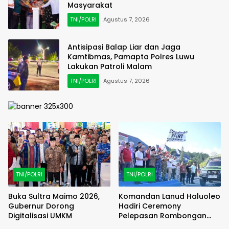
Masyarakat
TNI/POLRI
Agustus 7, 2026
Antisipasi Balap Liar dan Jaga
Kamtibmas, Pamapta Polres Luwu
Lakukan Patroli Malam
TNI/POLRI
Agustus 7, 2026
TNI/POLRI
TNI/POLRI
Buka Sultra Maimo 2026,
Komandan Lanud Haluoleo
Gubernur Dorong
Hadiri Ceremony
Digitalisasi UMKM
Pelepasan Rombongan
Familiarization Trip