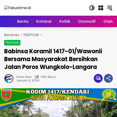
Langsung
ke
konten
Home
Berita
Kriminal
Politik
Otomotif
Olahr
Beranda
TNI/POLRI
TNI/POLRI
Babinsa Koramil 1417-01/Wawonii
Bersama Masyarakat Bersihkan
Jalan Poros Wungkolo-Langara
Umar Dani
1 Min Baca
Januari 6, 2026