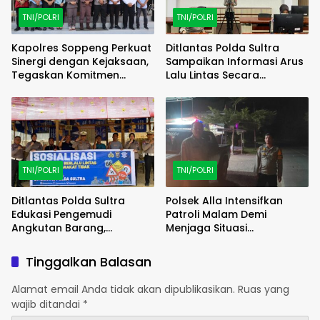
TNI/POLRI
TNI/POLRI
Kapolres Soppeng Perkuat
Ditlantas Polda Sultra
Sinergi dengan Kejaksaan,
Sampaikan Informasi Arus
Tegaskan Komitmen
Lalu Lintas Secara
Penegakan Hukum yang
Langsung Melalui Live
Profesional
Report Bersama RRI
Kendari
TNI/POLRI
TNI/POLRI
Ditlantas Polda Sultra
Polsek Alla Intensifkan
Edukasi Pengemudi
Patroli Malam Demi
Angkutan Barang,
Menjaga Situasi
Tekankan Kelaikan
Kamtibmas Tetap Kondusif
Kendaraan Demi
Tinggalkan Balasan
Keselamatan Berlalu Lintas
Alamat email Anda tidak akan dipublikasikan.
Ruas yang
wajib ditandai
*