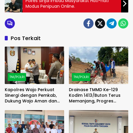
Polres Sinjai Imbau Masyarakat Hati-hati
Modus Penipuan Online.
Pos Terkait
TNI/POLRI
TNI/POLRI
Kapolres Wajo Perkuat
Drainase TMMD Ke-129
Sinergi dengan Pemkab,
Kodim 1413/Buton Terus
Dukung Wajo Aman dan
Memanjang, Progres
Sejahtera
Pembangunan Kian
Terlihat Nyata