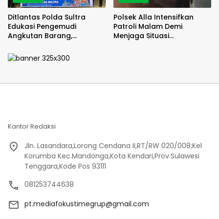
Ditlantas Polda Sultra
Polsek Alla Intensifkan
Edukasi Pengemudi
Patroli Malam Demi
Angkutan Barang,
Menjaga Situasi
Tekankan Kelaikan
Kamtibmas Tetap Kondusif
Kendaraan Demi
Keselamatan Berlalu Lintas
Kantor Redaksi
Jln. Lasandara,Lorong Cendana II,RT/RW 020/008;Kel
Korumba Kec.Mandonga,Kota Kendari,Prov.Sulawesi
Tenggara,Kode Pos 93111
081253744638
pt.mediafokustimegrup@gmail.com