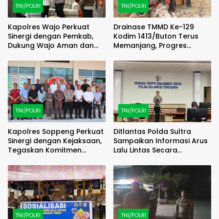
TNI/POLRI
TNI/POLRI
Kapolres Wajo Perkuat
Drainase TMMD Ke-129
Sinergi dengan Pemkab,
Kodim 1413/Buton Terus
Dukung Wajo Aman dan
Memanjang, Progres
Sejahtera
Pembangunan Kian
Terlihat Nyata
TNI/POLRI
TNI/POLRI
Kapolres Soppeng Perkuat
Ditlantas Polda Sultra
Sinergi dengan Kejaksaan,
Sampaikan Informasi Arus
Tegaskan Komitmen
Lalu Lintas Secara
Penegakan Hukum yang
Langsung Melalui Live
Profesional
Report Bersama RRI
Kendari
TNI/POLRI
TNI/POLRI