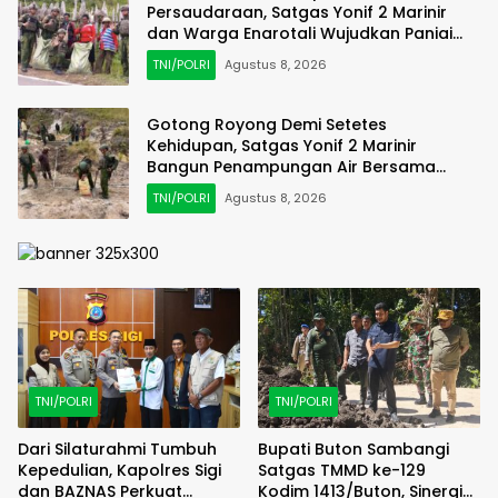
Persaudaraan, Satgas Yonif 2 Marinir
dan Warga Enarotali Wujudkan Paniai
Bersih, Indonesia Asri
TNI/POLRI
Agustus 8, 2026
Gotong Royong Demi Setetes
Kehidupan, Satgas Yonif 2 Marinir
Bangun Penampungan Air Bersama
Masyarakat Pasir Putih
TNI/POLRI
Agustus 8, 2026
TNI/POLRI
TNI/POLRI
Dari Silaturahmi Tumbuh
Bupati Buton Sambangi
Kepedulian, Kapolres Sigi
Satgas TMMD ke-129
dan BAZNAS Perkuat
Kodim 1413/Buton, Sinergi