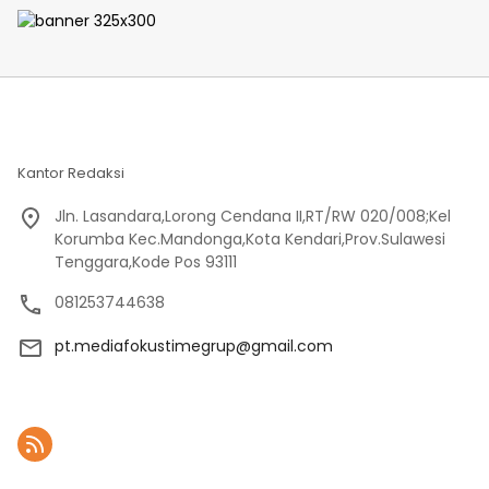
Enarotali Wujudkan Paniai
Masyarakat Pasir Putih
Bersih, Indonesia Asri
Kantor Redaksi
Jln. Lasandara,Lorong Cendana II,RT/RW 020/008;Kel
Korumba Kec.Mandonga,Kota Kendari,Prov.Sulawesi
Tenggara,Kode Pos 93111
081253744638
pt.mediafokustimegrup@gmail.com