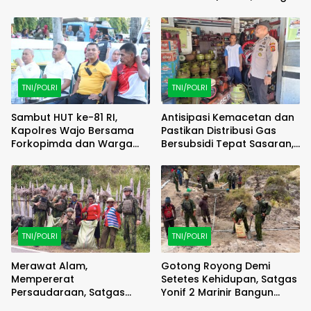
Semangat Berbagi
Pembangunan Kian
Menguat
TNI/POLRI
TNI/POLRI
Sambut HUT ke-81 RI,
Antisipasi Kemacetan dan
Kapolres Wajo Bersama
Pastikan Distribusi Gas
Forkopimda dan Warga
Bersubsidi Tepat Sasaran,
Meriahkan Lomba Balap
Polsek Majauleng Gelar
Karung
Patroli
TNI/POLRI
TNI/POLRI
Merawat Alam,
Gotong Royong Demi
Mempererat
Setetes Kehidupan, Satgas
Persaudaraan, Satgas
Yonif 2 Marinir Bangun
Yonif 2 Marinir dan Warga
Penampungan Air Bersama