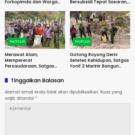
Forkopimda dan Warga
Bersubsidi Tepat Sasaran,
Meriahkan Lomba Balap
Polsek Majauleng Gelar
Karung
Patroli
TNI/POLRI
TNI/POLRI
Merawat Alam,
Gotong Royong Demi
Mempererat
Setetes Kehidupan, Satgas
Persaudaraan, Satgas
Yonif 2 Marinir Bangun
Yonif 2 Marinir dan Warga
Penampungan Air Bersama
Enarotali Wujudkan Paniai
Masyarakat Pasir Putih
Tinggalkan Balasan
Bersih, Indonesia Asri
Alamat email Anda tidak akan dipublikasikan.
Ruas yang
wajib ditandai
*