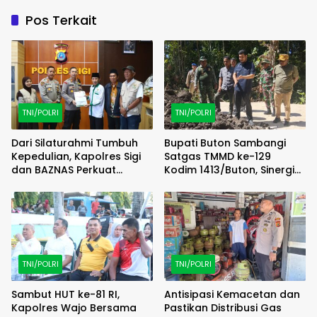
Pos Terkait
TNI/POLRI
TNI/POLRI
Dari Silaturahmi Tumbuh
Bupati Buton Sambangi
Kepedulian, Kapolres Sigi
Satgas TMMD ke-129
dan BAZNAS Perkuat
Kodim 1413/Buton, Sinergi
Semangat Berbagi
Pembangunan Kian
Menguat
TNI/POLRI
TNI/POLRI
Sambut HUT ke-81 RI,
Antisipasi Kemacetan dan
Kapolres Wajo Bersama
Pastikan Distribusi Gas