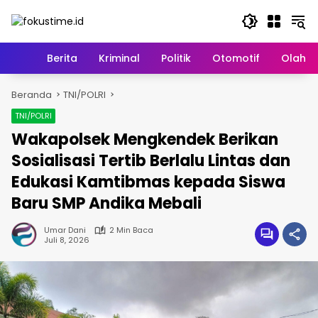
Langsung
ke
konten
Home
Berita
Kriminal
Politik
Otomotif
Olahr
Beranda
TNI/POLRI
TNI/POLRI
Wakapolsek Mengkendek Berikan
Sosialisasi Tertib Berlalu Lintas dan
Edukasi Kamtibmas kepada Siswa
Baru SMP Andika Mebali
Umar Dani
2 Min Baca
Juli 8, 2026