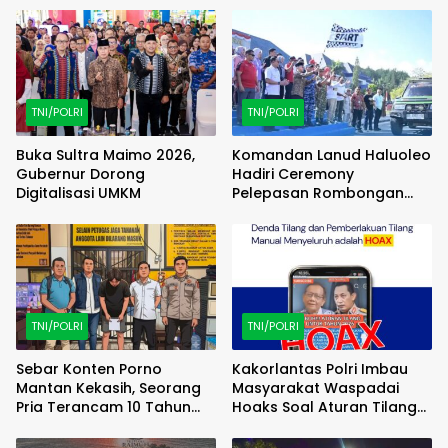
TNI/POLRI
TNI/POLRI
Buka Sultra Maimo 2026,
Komandan Lanud Haluoleo
Gubernur Dorong
Hadiri Ceremony
Digitalisasi UMKM
Pelepasan Rombongan
Familiarization Trip
(FAMTRIP) Overland
TNI/POLRI
TNI/POLRI
Sebar Konten Porno
Kakorlantas Polri Imbau
Mantan Kekasih, Seorang
Masyarakat Waspadai
Pria Terancam 10 Tahun
Hoaks Soal Aturan Tilang
Penjara
Baru