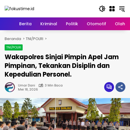
Langsung
ke
konten
Home
Berita
Kriminal
Politik
Otomotif
Olahr
Beranda
TNI/POLRI
TNI/POLRI
Wakapolres Sinjai Pimpin Apel Jam
Pimpinan, Tekankan Disiplin dan
Kepedulian Personel.
Umar Dani
3 Min Baca
Mei 18, 2026