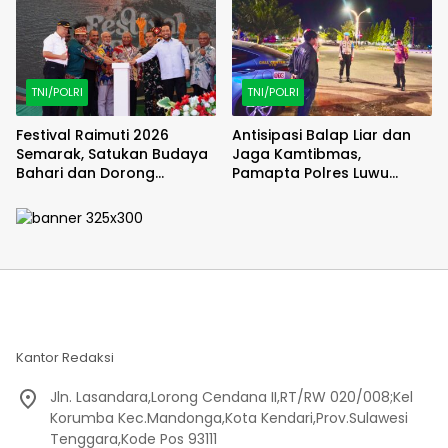
TNI/POLRI
TNI/POLRI
Festival Raimuti 2026
Antisipasi Balap Liar dan
Semarak, Satukan Budaya
Jaga Kamtibmas,
Bahari dan Dorong
Pamapta Polres Luwu
Ekonomi Masyarakat
Lakukan Patroli Malam
Kantor Redaksi
Jln. Lasandara,Lorong Cendana II,RT/RW 020/008;Kel
Korumba Kec.Mandonga,Kota Kendari,Prov.Sulawesi
Tenggara,Kode Pos 93111