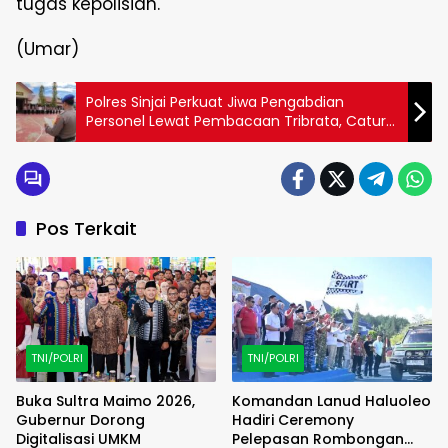
tugas kepolisian.
(Umar)
Polres Sinjai Perkuat Jiwa Pengabdian
Personel Lewat Pembacaan Tribrata, Catur
Prasetya, dan Panca Prasetya Korpri.
Pos Terkait
TNI/POLRI
TNI/POLRI
Buka Sultra Maimo 2026,
Komandan Lanud Haluoleo
Gubernur Dorong
Hadiri Ceremony
Digitalisasi UMKM
Pelepasan Rombongan