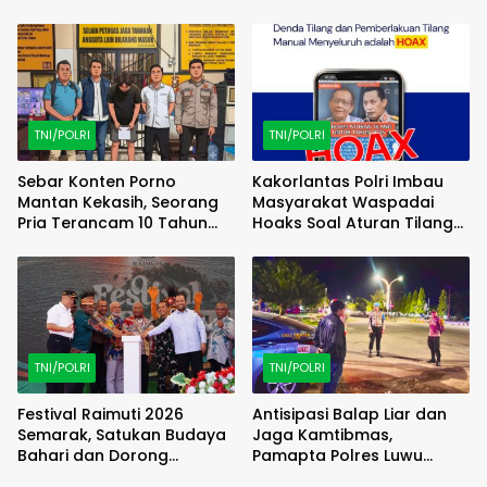
Familiarization Trip
(FAMTRIP) Overland
TNI/POLRI
TNI/POLRI
Sebar Konten Porno
Kakorlantas Polri Imbau
Mantan Kekasih, Seorang
Masyarakat Waspadai
Pria Terancam 10 Tahun
Hoaks Soal Aturan Tilang
Penjara
Baru
TNI/POLRI
TNI/POLRI
Festival Raimuti 2026
Antisipasi Balap Liar dan
Semarak, Satukan Budaya
Jaga Kamtibmas,
Bahari dan Dorong
Pamapta Polres Luwu
Ekonomi Masyarakat
Lakukan Patroli Malam