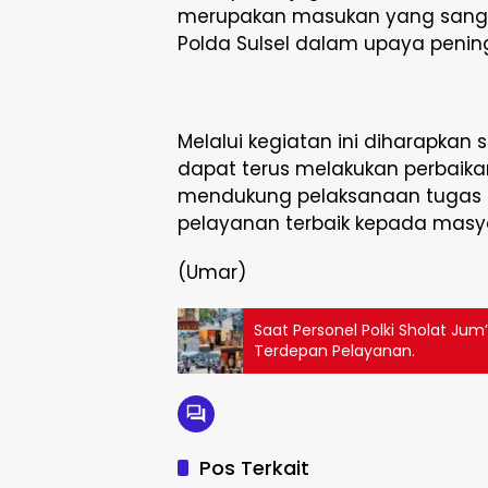
merupakan masukan yang sangat k
Polda Sulsel dalam upaya pening
Melalui kegiatan ini diharapkan s
dapat terus melakukan perbaikan
mendukung pelaksanaan tugas P
pelayanan terbaik kepada masy
(Umar)
Saat Personel Polki Sholat Jum’
Terdepan Pelayanan.
Pos Terkait