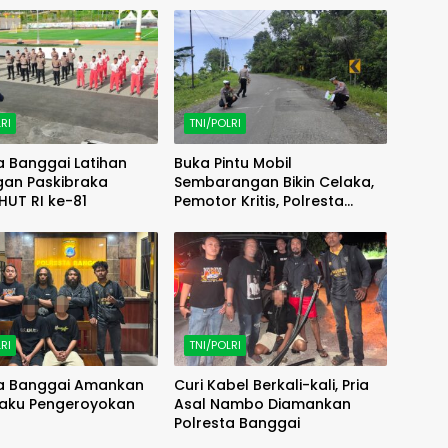
RI
TNI/POLRI
a Banggai Latihan
Buka Pintu Mobil
an Paskibraka
Sembarangan Bikin Celaka,
HUT RI ke-81
Pemotor Kritis, Polresta
Banggai Olah TKP
RI
TNI/POLRI
ta Banggai Amankan
Curi Kabel Berkali-kali, Pria
laku Pengeroyokan
Asal Nambo Diamankan
Polresta Banggai