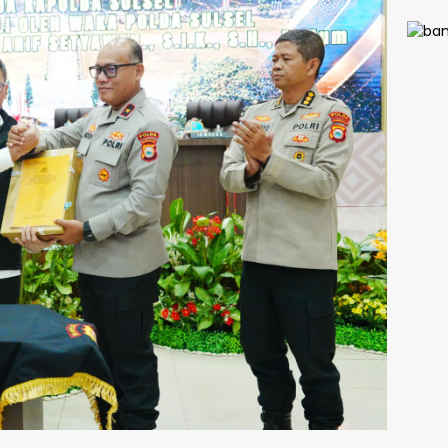
Bega
Payu
Terh
Remaj
di Lu