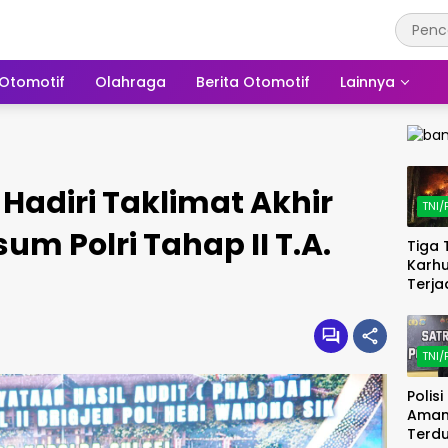
Otomotif
Olahraga
Berita Otomotif
Lainnya
Hadiri Taklimat Akhir
TNI/
sum Polri Tahap II T.A.
Tiga T
Karhu
Terjad
Pegu
Toipa
Pagi
TNI/
Bangg
Polisi
Polisi
Berg
Aman
Cepa
Terd