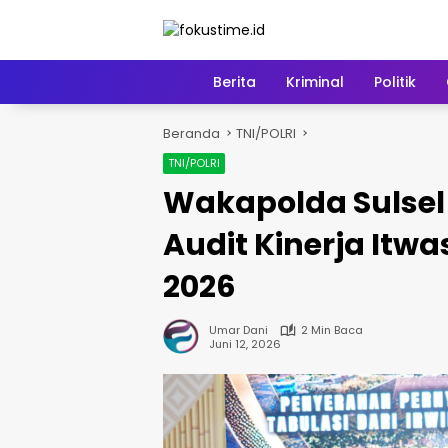
Langsung
ke
konten
Home
Berita
Kriminal
Politik
Beranda
TNI/POLRI
TNI/POLRI
Wakapolda Sulsel 
Audit Kinerja Itwa
2026
Umar Dani
2 Min Baca
Juni 12, 2026