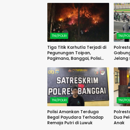
TNI/POLRI
TNI/POL
Tiga Titik Karhutla Terjadi di
Polrest
Pegunungan Toipan,
Gabung
Pagimana, Banggai, Polisi
Jelang 
Bergerak Cepat
TNI/POLRI
TNI/POL
Polisi Amankan Terduga
Polres
Begal Payudara Terhadap
Dua Pe
Remaja Putri di Luwuk
Anak