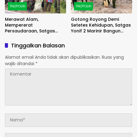
TNI/POLRI
TNI/POLRI
Merawat Alam,
Gotong Royong Demi
Mempererat
Setetes Kehidupan, Satgas
Persaudaraan, Satgas
Yonif 2 Marinir Bangun
Yonif 2 Marinir dan Warga
Penampungan Air Bersama
Enarotali Wujudkan Paniai
Masyarakat Pasir Putih
Tinggalkan Balasan
Bersih, Indonesia Asri
Alamat email Anda tidak akan dipublikasikan.
Ruas yang
wajib ditandai
*