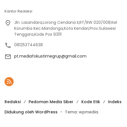
Kantor Redaksi
Jln. Lasandara,Lorong Cendana II,RT/RW 020/008;Kel
Korumba Kec.Mandonga,Kota Kendari,Prov.Sulawesi
Tenggara,Kode Pos 93111
081253744638
pt.mediafokustimegrup@gmail.com
Redaksi
Pedoman Media Siber
Kode Etik
Indeks
Didukung oleh WordPress
-
Tema: wpmedia.