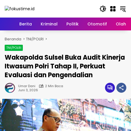
Langsung
ke
konten
Home
Berita
Kriminal
Politik
Otomotif
Olahr
Beranda
TNI/POLRI
TNI/POLRI
Wakapolda Sulsel Buka Audit Kinerja
Itwasum Polri Tahap II, Perkuat
Evaluasi dan Pengendalian
Umar Dani
2 Min Baca
Juni 3, 2026