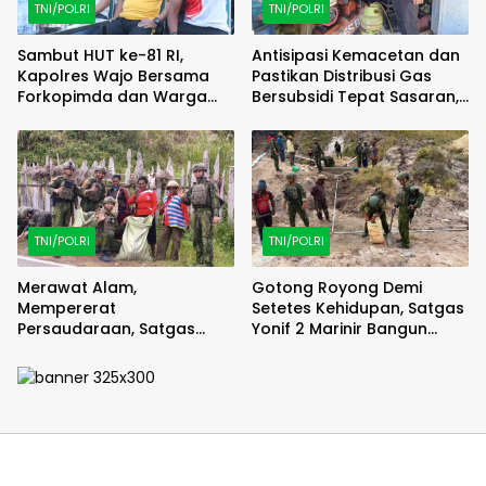
TNI/POLRI
TNI/POLRI
Sambut HUT ke-81 RI,
Antisipasi Kemacetan dan
Kapolres Wajo Bersama
Pastikan Distribusi Gas
Forkopimda dan Warga
Bersubsidi Tepat Sasaran,
Meriahkan Lomba Balap
Polsek Majauleng Gelar
Karung
Patroli
TNI/POLRI
TNI/POLRI
Merawat Alam,
Gotong Royong Demi
Mempererat
Setetes Kehidupan, Satgas
Persaudaraan, Satgas
Yonif 2 Marinir Bangun
Yonif 2 Marinir dan Warga
Penampungan Air Bersama
Enarotali Wujudkan Paniai
Masyarakat Pasir Putih
Bersih, Indonesia Asri