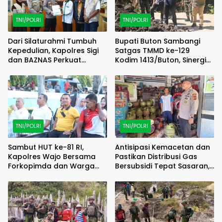
TNI/POLRI
TNI/POLRI
Dari Silaturahmi Tumbuh
Bupati Buton Sambangi
Kepedulian, Kapolres Sigi
Satgas TMMD ke-129
dan BAZNAS Perkuat
Kodim 1413/Buton, Sinergi
Semangat Berbagi
Pembangunan Kian
Menguat
TNI/POLRI
TNI/POLRI
Sambut HUT ke-81 RI,
Antisipasi Kemacetan dan
Kapolres Wajo Bersama
Pastikan Distribusi Gas
Forkopimda dan Warga
Bersubsidi Tepat Sasaran,
Meriahkan Lomba Balap
Polsek Majauleng Gelar
Karung
Patroli