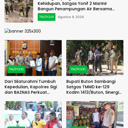
Kehidupan, Satgas Yonif 2 Marinir
Bangun Penampungan Air Bersama
Masyarakat Pasir Putih
TNI/POLRI
Agustus 8, 2026
TNI/POLRI
TNI/POLRI
Dari Silaturahmi Tumbuh
Bupati Buton Sambangi
Kepedulian, Kapolres Sigi
Satgas TMMD ke-129
dan BAZNAS Perkuat
Kodim 1413/Buton, Sinergi
Semangat Berbagi
Pembangunan Kian
Menguat