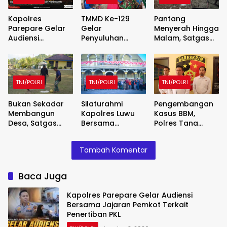
Kapolres
TMMD Ke-129
Pantang
Parepare Gelar
Gelar
Menyerah Hingga
Audiensi
Penyuluhan
Malam, Satgas
Bersama Jajaran
Wasbang dan
TMMD Ke-129
Pemkot Terkait
Hukum,
Kodim
Penertiban PKL
Tanamkan
1807/Sorsel
Kesadaran
Lembur Finishing
TNI/POLRI
TNI/POLRI
TNI/POLRI
Berbangsa serta
Rumah Type 36
Taat Aturan di
untuk Warga
Bukan Sekadar
Silaturahmi
Pengembangan
Kampung Sesor
Kampung Sesor
Membangun
Kapolres Luwu
Kasus BBM,
Desa, Satgas
Bersama
Polres Tana
TMMD Ke-129
Pendeta Gereja
Toraja Tetapkan
Hadirkan
Toraja Perkuat
3 Tersangka
Tambah Komentar
Keceriaan
Kemitraan
Baru
Bersama Anak-
Kamtibmas
Anak Kampung
Baca Juga
Sesor
Kapolres Parepare Gelar Audiensi
Bersama Jajaran Pemkot Terkait
Penertiban PKL