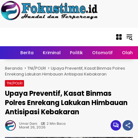
Langsung ke
konten
Home
Berita
Kriminal
Politik
Otomotif
Olahr
Beranda
TNI/POLRI
Upaya Preventif, Kasat Binmas Polres
Enrekang Lakukan Himbauan Antisipasi Kebakaran
TNI/POLRI
Upaya Preventif, Kasat Binmas
Polres Enrekang Lakukan Himbauan
Antisipasi Kebakaran
Umar Dani
2 Min Baca
Maret 26, 2026