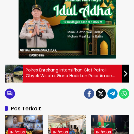
Polres Enrekang Intensifkan Giat Patroli
Obyek Wisata, Guna Hadirkan Rasa Aman
kepada Wisatawan
Pos Terkait
TNI/POLRI
TNI/POLRI
TNI/POLRI