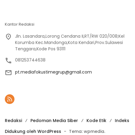
Kantor Redaksi
Jln. Lasandara,Lorong Cendana II,RT/RW 020/008;Kel
Korumba Kec.Mandonga,Kota Kendari,Prov.Sulawesi
Tenggara,Kode Pos 93111
081253744638
pt.mediafokustimegrup@gmail.com
Redaksi
Pedoman Media Siber
Kode Etik
Indeks
Didukung oleh WordPress
-
Tema: wpmedia.