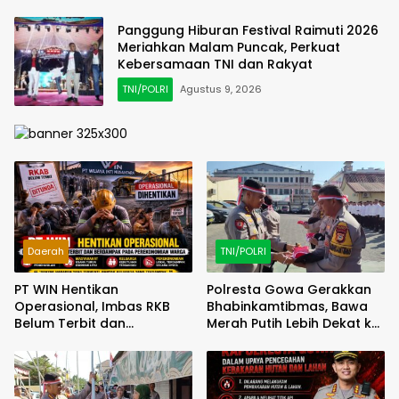
Panggung Hiburan Festival Raimuti 2026
Meriahkan Malam Puncak, Perkuat
Kebersamaan TNI dan Rakyat
TNI/POLRI
Agustus 9, 2026
Daerah
TNI/POLRI
PT WIN Hentikan
Polresta Gowa Gerakkan
Operasional, Imbas RKB
Bhabinkamtibmas, Bawa
Belum Terbit dan
Merah Putih Lebih Dekat ke
Berdampak Pada
Hati Warga
Perekonomian Warga