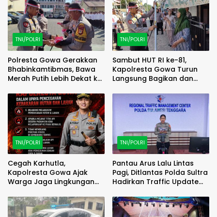
TNI/POLRI
TNI/POLRI
Polresta Gowa Gerakkan
Sambut HUT RI ke-81,
Bhabinkamtibmas, Bawa
Kapolresta Gowa Turun
Merah Putih Lebih Dekat ke
Langsung Bagikan dan
Hati Warga
Pasang Bendera Merah
Putih di Rumah Warga
TNI/POLRI
TNI/POLRI
Cegah Karhutla,
Pantau Arus Lalu Lintas
Kapolresta Gowa Ajak
Pagi, Ditlantas Polda Sultra
Warga Jaga Lingkungan
Hadirkan Traffic Update
dan Waspadai Titik Api
Bersama RRI Kendari