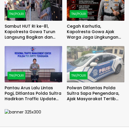
TNI/POLRI
TNI/POLRI
Sambut HUT RI ke-81,
Cegah Karhutla,
Kapolresta Gowa Turun
Kapolresta Gowa Ajak
Langsung Bagikan dan
Warga Jaga Lingkungan
Pasang Bendera Merah
dan Waspadai Titik Api
Putih di Rumah Warga
TNI/POLRI
TNI/POLRI
Pantau Arus Lalu Lintas
Polwan Ditlantas Polda
Pagi, Ditlantas Polda Sultra
Sultra Sapa Pengendara,
Hadirkan Traffic Update
Ajak Masyarakat Tertib
Bersama RRI Kendari
Berlalu Lintas