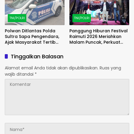
TNI/POLRI
TNI/POLRI
Polwan Ditlantas Polda
Panggung Hiburan Festival
Sultra Sapa Pengendara,
Raimuti 2026 Meriahkan
Ajak Masyarakat Tertib
Malam Puncak, Perkuat
Berlalu Lintas
Kebersamaan TNI dan
Rakyat
Tinggalkan Balasan
Alamat email Anda tidak akan dipublikasikan.
Ruas yang
wajib ditandai
*