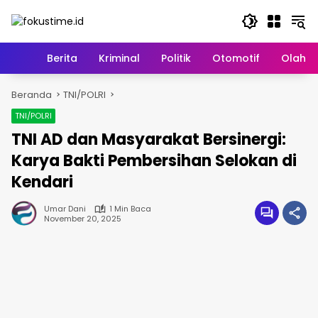
Langsung
ke
konten
Home
Berita
Kriminal
Politik
Otomotif
Olahr
Beranda
TNI/POLRI
TNI/POLRI
TNI AD dan Masyarakat Bersinergi:
Karya Bakti Pembersihan Selokan di
Kendari
Umar Dani
1 Min Baca
November 20, 2025