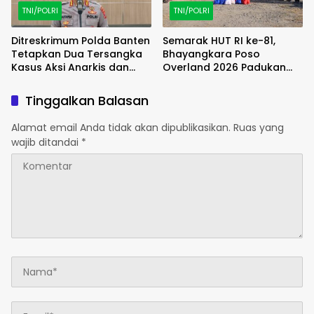
TNI/POLRI
TNI/POLRI
Ditreskrimum Polda Banten
Semarak HUT RI ke-81,
Tetapkan Dua Tersangka
Bhayangkara Poso
Kasus Aksi Anarkis dan
Overland 2026 Padukan
Penghasutan di Balaraja
Petualangan, Wisata dan
Aksi Sosial
Tinggalkan Balasan
Alamat email Anda tidak akan dipublikasikan.
Ruas yang
wajib ditandai
*