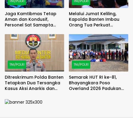
TNI/POLRI
TNI/POLRI
Jaga Kamtibmas Tetap
Melalui Jumat Keliling,
Aman dan Kondusif,
Kapolda Banten Imbau
Personel Sat Samapta
Orang Tua Perkuat
Polres Parepare Patroli di
Pengawasan Anak dari
Sejumlah Titik Kota
Narkoba dan Judi Online
Parepare
TNI/POLRI
TNI/POLRI
Ditreskrimum Polda Banten
Semarak HUT RI ke-81,
Tetapkan Dua Tersangka
Bhayangkara Poso
Kasus Aksi Anarkis dan
Overland 2026 Padukan
Penghasutan di Balaraja
Petualangan, Wisata dan
Aksi Sosial