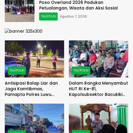
Poso Overland 2026 Padukan
Petualangan, Wisata dan Aksi Sosial
TNI/POLRI
Agustus 7, 2026
TNI/POLRI
TNI/POLRI
Antisipasi Balap Liar dan
Dalam Rangka Menyambut
Jaga Kamtibmas,
HUT RI Ke-81,
Pamapta Polres Luwu
Kapolsubsektor Bacukiki
Lakukan Patroli Malam
Barat Hadiri Pembukaan
Lomba 17-an