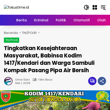
Langsung
ke
konten
Home
Berita
Kriminal
Politik
Otomotif
Olahr
Beranda
TNI/POLRI
TNI/POLRI
Tingkatkan Kesejahteraan
Masyarakat, Babinsa Kodim
1417/Kendari dan Warga Sambuli
Kompak Pasang Pipa Air Bersih
Umar Dani
1 Min Baca
Mei 1, 2026