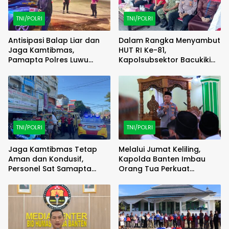
TNI/POLRI
TNI/POLRI
Antisipasi Balap Liar dan
Dalam Rangka Menyambut
Jaga Kamtibmas,
HUT RI Ke-81,
Pamapta Polres Luwu
Kapolsubsektor Bacukiki
Lakukan Patroli Malam
Barat Hadiri Pembukaan
Lomba 17-an
TNI/POLRI
TNI/POLRI
Jaga Kamtibmas Tetap
Melalui Jumat Keliling,
Aman dan Kondusif,
Kapolda Banten Imbau
Personel Sat Samapta
Orang Tua Perkuat
Polres Parepare Patroli di
Pengawasan Anak dari
Sejumlah Titik Kota
Narkoba dan Judi Online
Parepare