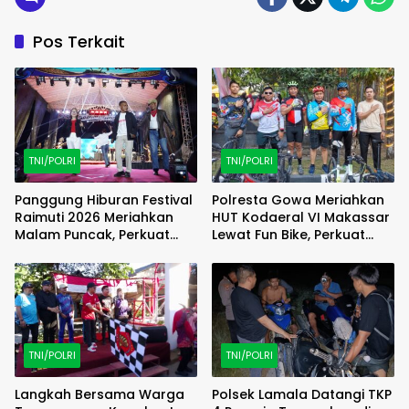
Pos Terkait
TNI/POLRI
TNI/POLRI
Panggung Hiburan Festival
Polresta Gowa Meriahkan
Raimuti 2026 Meriahkan
HUT Kodaeral VI Makassar
Malam Puncak, Perkuat
Lewat Fun Bike, Perkuat
Kebersamaan TNI dan
Sinergi TNI-Polri
Rakyat
TNI/POLRI
TNI/POLRI
Langkah Bersama Warga
Polsek Lamala Datangi TKP