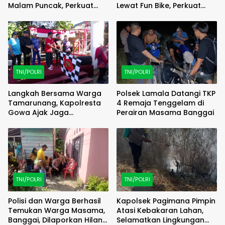
Malam Puncak, Perkuat
Lewat Fun Bike, Perkuat
Kebersamaan TNI dan
Sinergi TNI-Polri
Rakyat
TNI/POLRI
TNI/POLRI
Langkah Bersama Warga
Polsek Lamala Datangi TKP
Tamarunang, Kapolresta
4 Remaja Tenggelam di
Gowa Ajak Jaga
Perairan Masama Banggai
Kamtibmas Jelang HUT RI
ke-81
TNI/POLRI
TNI/POLRI
Polisi dan Warga Berhasil
Kapolsek Pagimana Pimpin
Temukan Warga Masama,
Atasi Kebakaran Lahan,
Banggai, Dilaporkan Hilang
Selamatkan Lingkungan