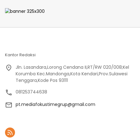
Selama 2 Hari
Sekitar
Kantor Redaksi
Jln. Lasandara,Lorong Cendana II,RT/RW 020/008;Kel
Korumba Kec.Mandonga,Kota Kendari,Prov.Sulawesi
Tenggara,Kode Pos 93111
081253744638
pt.mediafokustimegrup@gmail.com