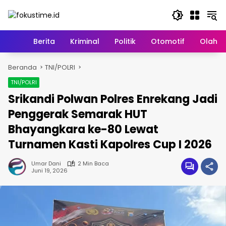
Langsung
ke
konten
Home
Berita
Kriminal
Politik
Otomotif
Olahr
Beranda
TNI/POLRI
TNI/POLRI
Srikandi Polwan Polres Enrekang Jadi
Penggerak Semarak HUT
Bhayangkara ke-80 Lewat
Turnamen Kasti Kapolres Cup I 2026
Umar Dani
2 Min Baca
Juni 19, 2026