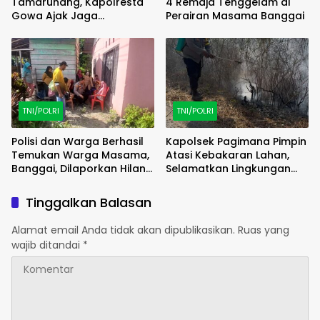
Tamarunang, Kapolresta
4 Remaja Tenggelam di
Gowa Ajak Jaga
Perairan Masama Banggai
Kamtibmas Jelang HUT RI
ke-81
TNI/POLRI
TNI/POLRI
Polisi dan Warga Berhasil
Kapolsek Pagimana Pimpin
Temukan Warga Masama,
Atasi Kebakaran Lahan,
Banggai, Dilaporkan Hilang
Selamatkan Lingkungan
Selama 2 Hari
Sekitar
Tinggalkan Balasan
Alamat email Anda tidak akan dipublikasikan.
Ruas yang
wajib ditandai
*