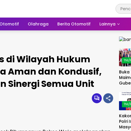
Otomotif
Olahraga
Berita Otomotif
Lainnya
s di Wilayah Hukum
TNI/
a Aman dan Kondusif,
Buka 
Maim
n Sinergi Semua Unit
Gube
Doro
Digita
UMK
TNI/
Kakor
Polri
Masy