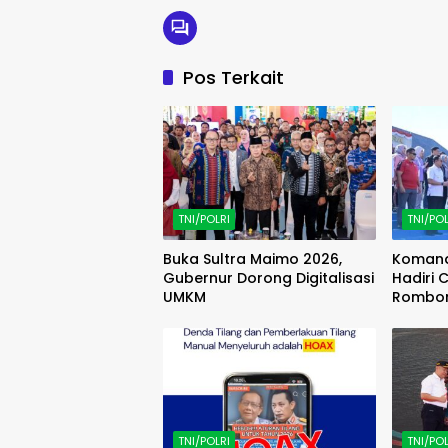
Pos Terkait
TNI/POLRI
TNI/POL
Buka Sultra Maimo 2026,
Komand
Gubernur Dorong Digitalisasi
Hadiri
UMKM
Rombon
Trip (F
TNI/POLRI
TNI/POL