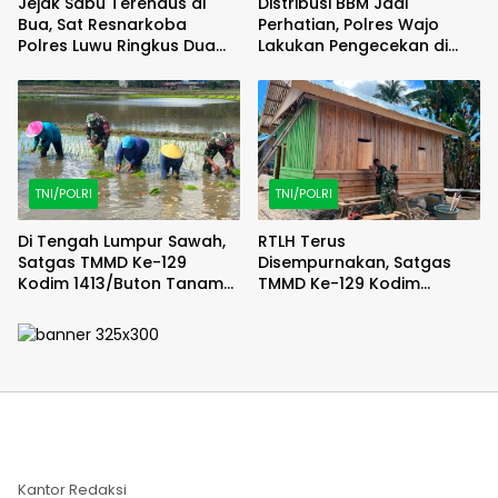
Jejak Sabu Terendus di
Distribusi BBM Jadi
Bua, Sat Resnarkoba
Perhatian, Polres Wajo
Polres Luwu Ringkus Dua
Lakukan Pengecekan di
Bersaudara
SPBU Bottopenno
TNI/POLRI
TNI/POLRI
Di Tengah Lumpur Sawah,
RTLH Terus
Satgas TMMD Ke-129
Disempurnakan, Satgas
Kodim 1413/Buton Tanam
TMMD Ke-129 Kodim
Harapan Ketahanan
1413/Buton Percepat
Pangan Bersama Warga
Wujudkan Hunian Layak
Warga
Kantor Redaksi