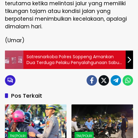
terutama ketika melintasi jalur yang memiliki
tikungan tajam atau kondisi jalan yang
berpotensi menimbulkan kecelakaan, apalagi
dimalam hari.
(Umar)
Satresnarkoba Polres Soppeng Amankan
Dua Terduga Pelaku Penyalahgunaan Sabu
di Liliriaja
Pos Terkait
TNI/POLRI
TNI/POLRI