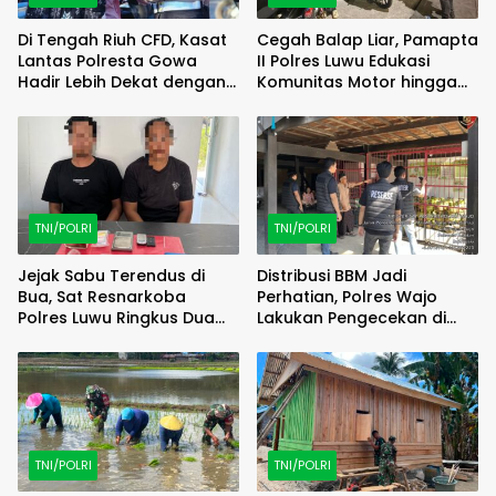
Di Tengah Riuh CFD, Kasat
Cegah Balap Liar, Pamapta
Lantas Polresta Gowa
II Polres Luwu Edukasi
Hadir Lebih Dekat dengan
Komunitas Motor hingga
Masyarakat
Tindak Pelanggar Dini Hari
TNI/POLRI
TNI/POLRI
Jejak Sabu Terendus di
Distribusi BBM Jadi
Bua, Sat Resnarkoba
Perhatian, Polres Wajo
Polres Luwu Ringkus Dua
Lakukan Pengecekan di
Bersaudara
SPBU Bottopenno
TNI/POLRI
TNI/POLRI