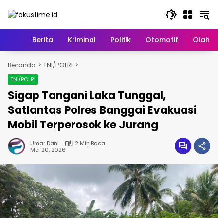
Langsung
ke
konten
Home
Berita
Kriminal
Politik
Otomotif
Olahr
Beranda
TNI/POLRI
TNI/POLRI
Sigap Tangani Laka Tunggal,
Satlantas Polres Banggai Evakuasi
Mobil Terperosok ke Jurang
Umar Dani
2 Min Baca
Mei 20, 2026