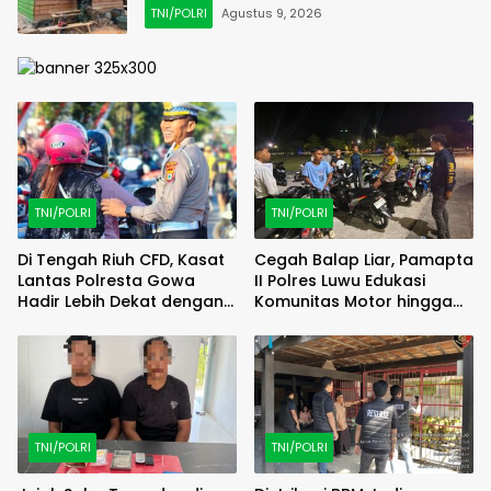
TNI/POLRI
Agustus 9, 2026
TNI/POLRI
TNI/POLRI
Di Tengah Riuh CFD, Kasat
Cegah Balap Liar, Pamapta
Lantas Polresta Gowa
II Polres Luwu Edukasi
Hadir Lebih Dekat dengan
Komunitas Motor hingga
Masyarakat
Tindak Pelanggar Dini Hari
TNI/POLRI
TNI/POLRI