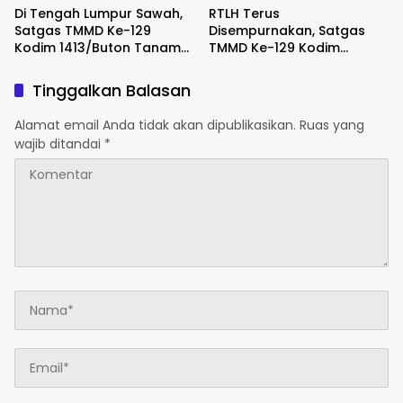
Di Tengah Lumpur Sawah,
RTLH Terus
Satgas TMMD Ke-129
Disempurnakan, Satgas
Kodim 1413/Buton Tanam
TMMD Ke-129 Kodim
Harapan Ketahanan
1413/Buton Percepat
Pangan Bersama Warga
Wujudkan Hunian Layak
Tinggalkan Balasan
Warga
Alamat email Anda tidak akan dipublikasikan.
Ruas yang
wajib ditandai
*