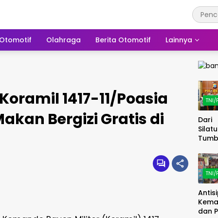
Otomotif
Olahraga
Berita Otomotif
Lainnya
oramil 1417-11/Poasia
TNI/
kan Bergizi Gratis di
Dari
Silat
Tumb
Keped
Kapol
dan 
TNI/
Perku
Sema
Antis
Berba
Kema
dan P