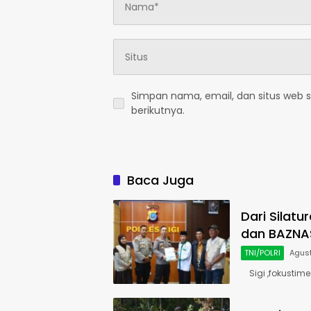
Simpan nama, email, dan situs web 
berikutnya.
Baca Juga
Dari Silat
dan BAZNA
TNI/POLRI
Agust
Sigi ,fokustim