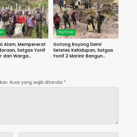
RI
TNI/POLRI
t Alam, Mempererat
Gotong Royong Demi
araan, Satgas Yonif
Setetes Kehidupan, Satgas
ir dan Warga
Yonif 2 Marinir Bangun
li Wujudkan Paniai
Penampungan Air Bersama
 Indonesia Asri
Masyarakat Pasir Putih
kan.
Ruas yang wajib ditandai
*