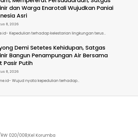
lam, Mempererat Persaudaraan, Satgas
rinir dan Warga Enarotali Wujudkan Paniai
onesia Asri
us 8, 2026
me.id- Kepedulian terhadap kelestarian lingkungan terus…
ong Demi Setetes Kehidupan, Satgas
rinir Bangun Penampungan Air Bersama
 Pasir Putih
us 8, 2026
me.id- Wujud nyata kepedulian terhadap…
RT/RW 020/008;Kel Korumba