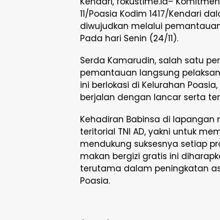
Kendari, fokustime.id– Komitmen
11/Poasia Kodim 1417/Kendari 
diwujudkan melalui pemantauan a
Pada hari Senin (24/11).
Serda Kamarudin, salah satu per
pemantauan langsung pelaksana
ini berlokasi di Kelurahan Poasi
berjalan dengan lancar serta tert
Kehadiran Babinsa di lapangan 
teritorial TNI AD, yakni untuk me
mendukung suksesnya setiap pr
makan bergizi gratis ini dihar
terutama dalam peningkatan asu
Poasia.