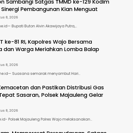
ton Sambangi Satgas TMMD ke-129 Kodim
, Sinergi Pembangunan Kian Menguat
us 8, 2026
e.id— Bupati Buton Alvin Akawijaya Putra,…
 ke-81 RI, Kapolres Wajo Bersama
a dan Warga Meriahkan Lomba Balap
us 8, 2026
me.id— Suasana semarak menyambut Hari…
 Kemacetan dan Pastikan Distribusi Gas
 Tepat Sasaran, Polsek Majauleng Gelar
us 8, 2026
e.id- Polsek Majauleng Polres Wajo melaksanakan…