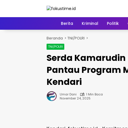
Langsung
ke
konten
Home
Berita
Kriminal
Politik
Beranda
TNI/POLRI
TNI/POLRI
Serda Kamarudin K
Pantau Program Ma
Kendari
Umar Dani
1 Min Baca
November 24, 2025