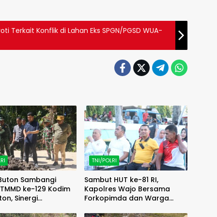
ti Terkait Konflik di Lahan Eks SPGN/PGSD WUA-
RI
TNI/POLRI
 Buton Sambangi
Sambut HUT ke-81 RI,
 TMMD ke-129 Kodim
Kapolres Wajo Bersama
ton, Sinergi
Forkopimda dan Warga
gunan Kian Menguat
Meriahkan Lomba Balap
Karung