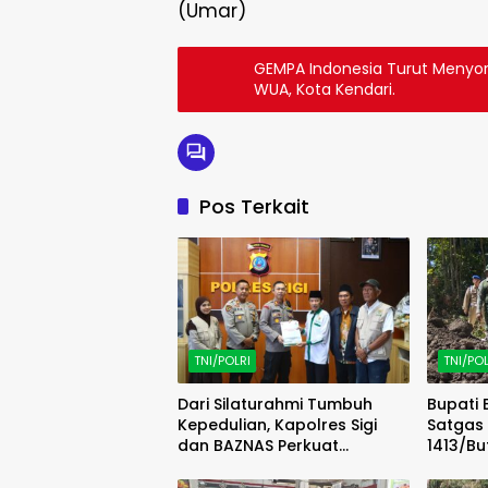
(Umar)
GEMPA Indonesia Turut Menyoro
WUA, Kota Kendari.
Pos Terkait
TNI/POLRI
TNI/POL
Dari Silaturahmi Tumbuh
Bupati
Kepedulian, Kapolres Sigi
Satgas
dan BAZNAS Perkuat
1413/Bu
Semangat Berbagi
Pemban