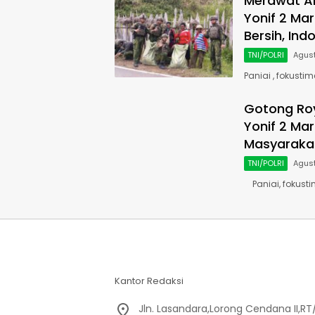
Merawat A
Yonif 2 Ma
Bersih, Ind
TNI/POLRI
Agust
Paniai , fokusti
Gotong Roy
Yonif 2 Ma
Masyarakat
TNI/POLRI
Agust
Paniai, fokusti
Kantor Redaksi
Jln. Lasandara,Lorong Cendana II,