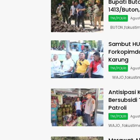
Bupati Bu
1413/Buton
TNI/POLRI
Agust
BUTON ,fokustim
Sambut HUT
Forkopimd
Karung
TNI/POLRI
Agust
WAJO ,fokusti
Antisipasi
Bersubsidi
Patroli
TNI/POLRI
Agust
WAJO , fokustim