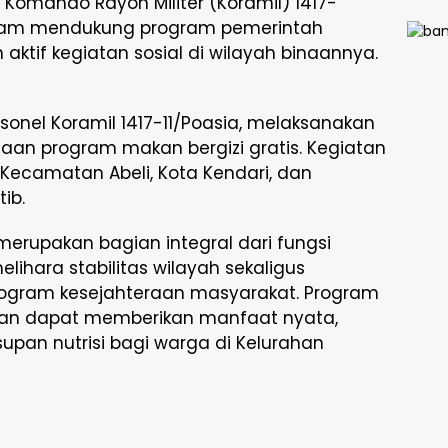
 Komando Rayon Militer (Koramil) 1417-
Distri
Gas
dalam mendukung program pemerintah
Bersu
ktif kegiatan sosial di wilayah binaannya.
Tepa
Sasar
Polse
Maja
sonel Koramil 1417-11/Poasia, melaksanakan
Gelar
an program makan bergizi gratis. Kegiatan
a, Kecamatan Abeli, Kota Kendari, dan
ib.
merupakan bagian integral dari fungsi
melihara stabilitas wilayah sekaligus
ogram kesejahteraan masyarakat. Program
apkan dapat memberikan manfaat nyata,
pan nutrisi bagi warga di Kelurahan