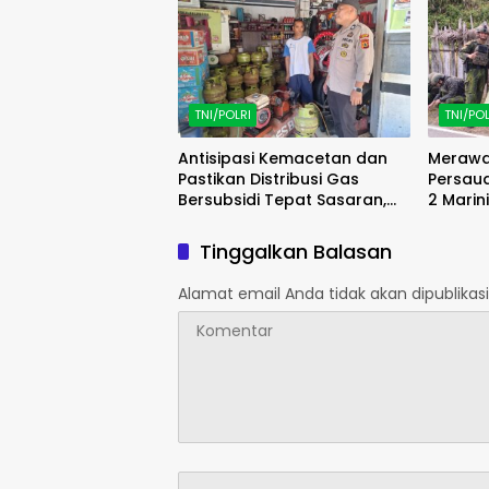
TNI/POLRI
TNI/POL
Antisipasi Kemacetan dan
Merawa
Pastikan Distribusi Gas
Persaud
Bersubsidi Tepat Sasaran,
2 Marin
Polsek Majauleng Gelar
Enarota
Patroli
Bersih,
Tinggalkan Balasan
Alamat email Anda tidak akan dipublikasi