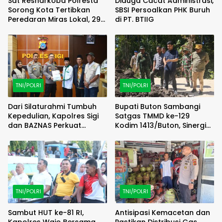
Sat Resnarkoba Polresta
Diduga Cacat Administrasi,
Sorong Kota Tertibkan
SBSI Persoalkan PHK Buruh
Peredaran Miras Lokal, 29
di PT. BTIIG
Liter Cap Tikus Diamankan
TNI/POLRI
TNI/POLRI
Dari Silaturahmi Tumbuh
Bupati Buton Sambangi
Kepedulian, Kapolres Sigi
Satgas TMMD ke-129
dan BAZNAS Perkuat
Kodim 1413/Buton, Sinergi
Semangat Berbagi
Pembangunan Kian
Menguat
TNI/POLRI
TNI/POLRI
Sambut HUT ke-81 RI,
Antisipasi Kemacetan dan
Kapolres Wajo Bersama
Pastikan Distribusi Gas