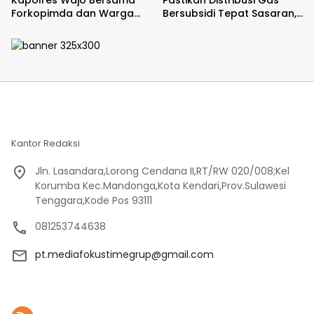
Forkopimda dan Warga
Bersubsidi Tepat Sasaran,
Meriahkan Lomba Balap
Polsek Majauleng Gelar
Karung
Patroli
Kantor Redaksi
Jln. Lasandara,Lorong Cendana II,RT/RW 020/008;Kel
Korumba Kec.Mandonga,Kota Kendari,Prov.Sulawesi
Tenggara,Kode Pos 93111
081253744638
pt.mediafokustimegrup@gmail.com