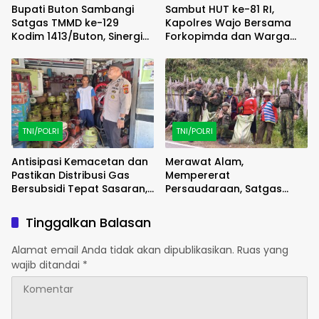
Bupati Buton Sambangi
Sambut HUT ke-81 RI,
Satgas TMMD ke-129
Kapolres Wajo Bersama
Kodim 1413/Buton, Sinergi
Forkopimda dan Warga
Pembangunan Kian
Meriahkan Lomba Balap
Menguat
Karung
TNI/POLRI
TNI/POLRI
Antisipasi Kemacetan dan
Merawat Alam,
Pastikan Distribusi Gas
Mempererat
Bersubsidi Tepat Sasaran,
Persaudaraan, Satgas
Polsek Majauleng Gelar
Yonif 2 Marinir dan Warga
Patroli
Enarotali Wujudkan Paniai
Tinggalkan Balasan
Bersih, Indonesia Asri
Alamat email Anda tidak akan dipublikasikan.
Ruas yang
wajib ditandai
*