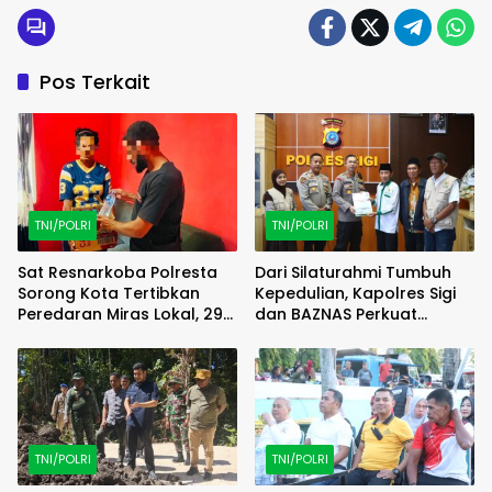
Pos Terkait
TNI/POLRI
TNI/POLRI
Sat Resnarkoba Polresta
Dari Silaturahmi Tumbuh
Sorong Kota Tertibkan
Kepedulian, Kapolres Sigi
Peredaran Miras Lokal, 29
dan BAZNAS Perkuat
Liter Cap Tikus Diamankan
Semangat Berbagi
TNI/POLRI
TNI/POLRI