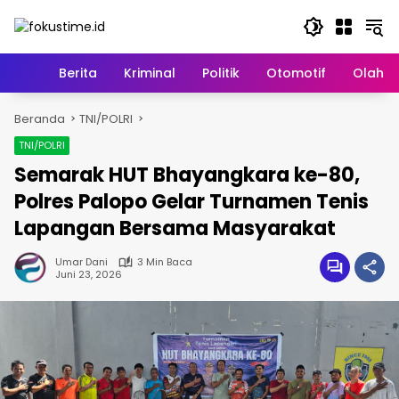
Langsung
ke
konten
Home
Berita
Kriminal
Politik
Otomotif
Olahr
Beranda
TNI/POLRI
TNI/POLRI
Semarak HUT Bhayangkara ke-80,
Polres Palopo Gelar Turnamen Tenis
Lapangan Bersama Masyarakat
Umar Dani
3 Min Baca
Juni 23, 2026