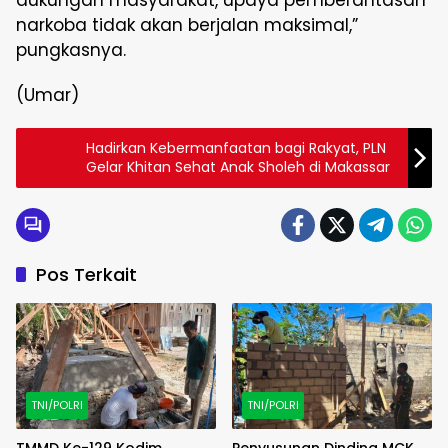
dukungan masyarakat, upaya pemberantasan
narkoba tidak akan berjalan maksimal,”
pungkasnya.
(Umar)
Hadirkan Kebermanfaatan bagi Rakyat, PLN
Gelar Khitan Sehat Anak Sholeh di Makassar
Pos Terkait
TNI/POLRI
TNI/POLRI
TMMD Ke-129 Kodim
Penyusunan Dinding MCK