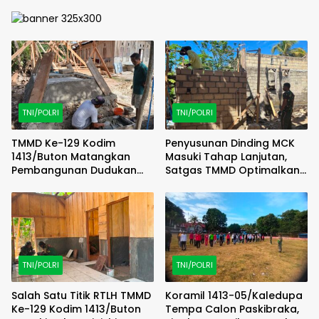
TNI/POLRI
TNI/POLRI
TMMD Ke-129 Kodim
Penyusunan Dinding MCK
1413/Buton Matangkan
Masuki Tahap Lanjutan,
Pembangunan Dudukan
Satgas TMMD Optimalkan
Tandon Sumur Bor Demi
Progres di Lapangan
Kualitas Air Bersih
TNI/POLRI
TNI/POLRI
Salah Satu Titik RTLH TMMD
Koramil 1413-05/Kaledupa
Ke-129 Kodim 1413/Buton
Tempa Calon Paskibraka,