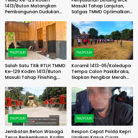
1413/Buton Matangkan
Masuki Tahap Lanjutan,
Pembangunan Dudukan
Satgas TMMD Optimalkan
Tandon Sumur Bor Demi
Progres di Lapangan
Kualitas Air Bersih
TNI/POLRI
TNI/POLRI
Salah Satu Titik RTLH TMMD
Koramil 1413-05/Kaledupa
Ke-129 Kodim 1413/Buton
Tempa Calon Paskibraka,
Masuki Tahap Finishing,
Siapkan Pengibar Merah
Wujud Hunian Layak Kian
Putih Berkarakter dan
Nyata
Disiplin
TNI/POLRI
TNI/POLRI
Jembatan Beton Wasaga
Respon Cepat Polda Kepri
Terus Berkembang, Kodim
Ungkap Kasus Curas