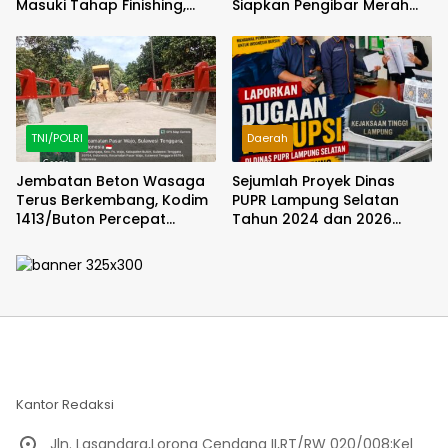
Masuki Tahap Finishing,
Siapkan Pengibar Merah
Wujud Hunian Layak Kian
Putih Berkarakter dan
Nyata
Disiplin
TNI/POLRI
Daerah
Jembatan Beton Wasaga
Sejumlah Proyek Dinas
Terus Berkembang, Kodim
PUPR Lampung Selatan
1413/Buton Percepat
Tahun 2024 dan 2026
Penataan Akses
Dilaporkan DPP KAMPUD Ke
KEJATI Lampung
Kantor Redaksi
Jln. Lasandara,Lorong Cendana II,RT/RW 020/008;Kel