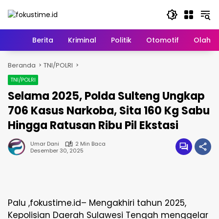
Langsung
ke
konten
Home
Berita
Kriminal
Politik
Otomotif
Olahr
Beranda
TNI/POLRI
TNI/POLRI
Selama 2025, Polda Sulteng Ungkap
706 Kasus Narkoba, Sita 160 Kg Sabu
Hingga Ratusan Ribu Pil Ekstasi
Umar Dani
2 Min Baca
Desember 30, 2025
Palu ,fokustime.id– Mengakhiri tahun 2025,
Kepolisian Daerah Sulawesi Tengah menggelar