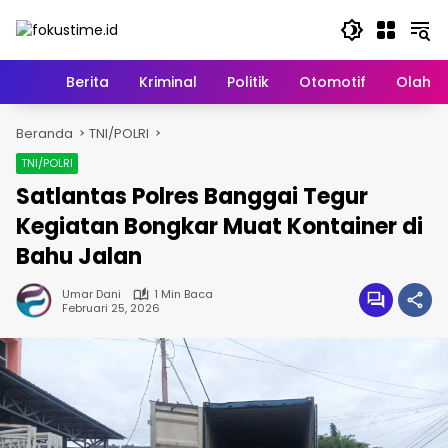
Langsung
ke
konten
Home
Berita
Kriminal
Politik
Otomotif
Olahr
Beranda
TNI/POLRI
TNI/POLRI
Satlantas Polres Banggai Tegur
Kegiatan Bongkar Muat Kontainer di
Bahu Jalan
Umar Dani
1 Min Baca
Februari 25, 2026