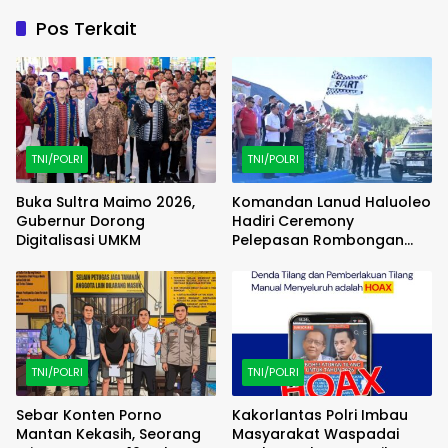
Pos Terkait
TNI/POLRI
TNI/POLRI
Buka Sultra Maimo 2026,
Komandan Lanud Haluoleo
Gubernur Dorong
Hadiri Ceremony
Digitalisasi UMKM
Pelepasan Rombongan
Familiarization Trip
(FAMTRIP) Overland
TNI/POLRI
TNI/POLRI
Sebar Konten Porno
Kakorlantas Polri Imbau
Mantan Kekasih, Seorang
Masyarakat Waspadai