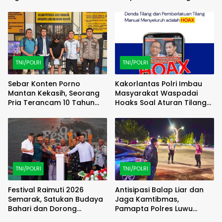
Familiarization Trip
(FAMTRIP) Overland
TNI/POLRI
TNI/POLRI
Sebar Konten Porno
Kakorlantas Polri Imbau
Mantan Kekasih, Seorang
Masyarakat Waspadai
Pria Terancam 10 Tahun
Hoaks Soal Aturan Tilang
Penjara
Baru
TNI/POLRI
TNI/POLRI
Festival Raimuti 2026
Antisipasi Balap Liar dan
Semarak, Satukan Budaya
Jaga Kamtibmas,
Bahari dan Dorong
Pamapta Polres Luwu
Ekonomi Masyarakat
Lakukan Patroli Malam