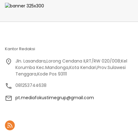
Kantor Redaksi
Jln. Lasandara,Lorong Cendana II,RT/RW 020/008;Kel
Korumba Kec.Mandonga,Kota Kendari,Prov.Sulawesi
Tenggara,Kode Pos 93111
081253744638
pt.mediafokustimegrup@gmail.com