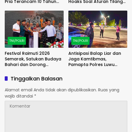
Pria Terancam 10 Tahun
Hoaks Soal Aturan Tilang
Penjara
Baru
TNI/POLRI
TNI/POLRI
Festival Raimuti 2026
Antisipasi Balap Liar dan
Semarak, Satukan Budaya
Jaga Kamtibmas,
Bahari dan Dorong
Pamapta Polres Luwu
Ekonomi Masyarakat
Lakukan Patroli Malam
Tinggalkan Balasan
Alamat email Anda tidak akan dipublikasikan.
Ruas yang
wajib ditandai
*