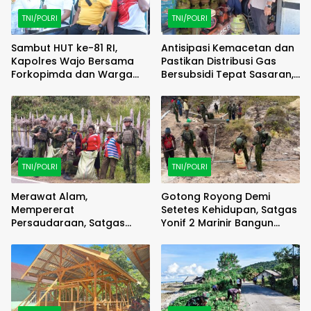
TNI/POLRI
TNI/POLRI
Sambut HUT ke-81 RI,
Antisipasi Kemacetan dan
Kapolres Wajo Bersama
Pastikan Distribusi Gas
Forkopimda dan Warga
Bersubsidi Tepat Sasaran,
Meriahkan Lomba Balap
Polsek Majauleng Gelar
Karung
Patroli
TNI/POLRI
TNI/POLRI
Merawat Alam,
Gotong Royong Demi
Mempererat
Setetes Kehidupan, Satgas
Persaudaraan, Satgas
Yonif 2 Marinir Bangun
Yonif 2 Marinir dan Warga
Penampungan Air Bersama
Enarotali Wujudkan Paniai
Masyarakat Pasir Putih
Bersih, Indonesia Asri