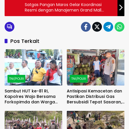
Satgas Pangan Maros Gelar Koordinasi
Resmi dengan Manajemen Grand Mall
Mandai Terkait Penerapan HET Beras
Pos Terkait
TNI/POLRI
TNI/POLRI
Sambut HUT ke-81 RI,
Antisipasi Kemacetan dan
Kapolres Wajo Bersama
Pastikan Distribusi Gas
Forkopimda dan Warga
Bersubsidi Tepat Sasaran,
Meriahkan Lomba Balap
Polsek Majauleng Gelar
Karung
Patroli