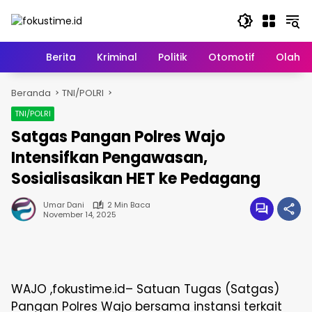
Langsung
ke
konten
Home
Berita
Kriminal
Politik
Otomotif
Olahr
Beranda
TNI/POLRI
TNI/POLRI
Satgas Pangan Polres Wajo
Intensifkan Pengawasan,
Sosialisasikan HET ke Pedagang
Umar Dani
2 Min Baca
November 14, 2025
WAJO ,fokustime.id– Satuan Tugas (Satgas)
Pangan Polres Wajo bersama instansi terkait