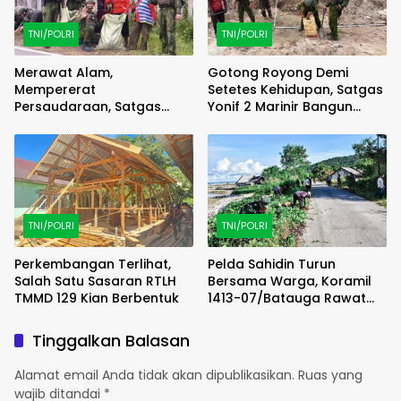
TNI/POLRI
TNI/POLRI
Merawat Alam,
Gotong Royong Demi
Mempererat
Setetes Kehidupan, Satgas
Persaudaraan, Satgas
Yonif 2 Marinir Bangun
Yonif 2 Marinir dan Warga
Penampungan Air Bersama
Enarotali Wujudkan Paniai
Masyarakat Pasir Putih
Bersih, Indonesia Asri
TNI/POLRI
TNI/POLRI
Perkembangan Terlihat,
Pelda Sahidin Turun
Salah Satu Sasaran RTLH
Bersama Warga, Koramil
TMMD 129 Kian Berbentuk
1413-07/Batauga Rawat
Jalan dan Kepedulian di
Tengah Masyarakat
Tinggalkan Balasan
Alamat email Anda tidak akan dipublikasikan.
Ruas yang
wajib ditandai
*