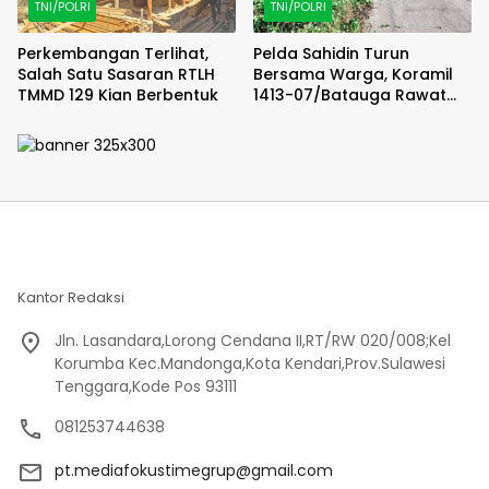
TNI/POLRI
TNI/POLRI
Perkembangan Terlihat,
Pelda Sahidin Turun
Salah Satu Sasaran RTLH
Bersama Warga, Koramil
TMMD 129 Kian Berbentuk
1413-07/Batauga Rawat
Jalan dan Kepedulian di
Tengah Masyarakat
Kantor Redaksi
Jln. Lasandara,Lorong Cendana II,RT/RW 020/008;Kel
Korumba Kec.Mandonga,Kota Kendari,Prov.Sulawesi
Tenggara,Kode Pos 93111
081253744638
pt.mediafokustimegrup@gmail.com