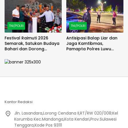
TNI/POLRI
TNI/POLRI
Festival Raimuti 2026
Antisipasi Balap Liar dan
Semarak, Satukan Budaya
Jaga Kamtibmas,
Bahari dan Dorong
Pamapta Polres Luwu
Ekonomi Masyarakat
Lakukan Patroli Malam
Kantor Redaksi
Jln. Lasandara,Lorong Cendana II,RT/RW 020/008;Kel
Korumba Kec.Mandonga,Kota Kendari,Prov.Sulawesi
Tenggara,Kode Pos 93111