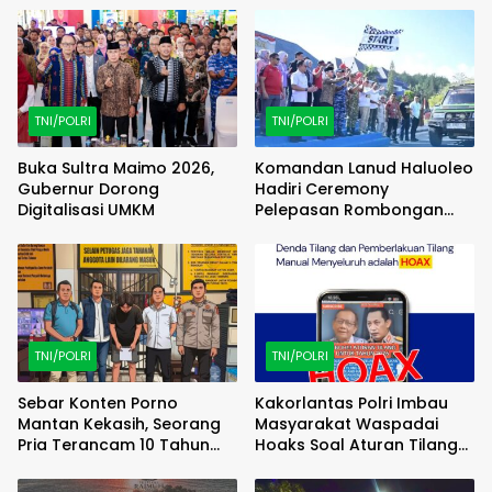
TNI/POLRI
TNI/POLRI
Buka Sultra Maimo 2026,
Komandan Lanud Haluoleo
Gubernur Dorong
Hadiri Ceremony
Digitalisasi UMKM
Pelepasan Rombongan
Familiarization Trip
(FAMTRIP) Overland
TNI/POLRI
TNI/POLRI
Sebar Konten Porno
Kakorlantas Polri Imbau
Mantan Kekasih, Seorang
Masyarakat Waspadai
Pria Terancam 10 Tahun
Hoaks Soal Aturan Tilang
Penjara
Baru