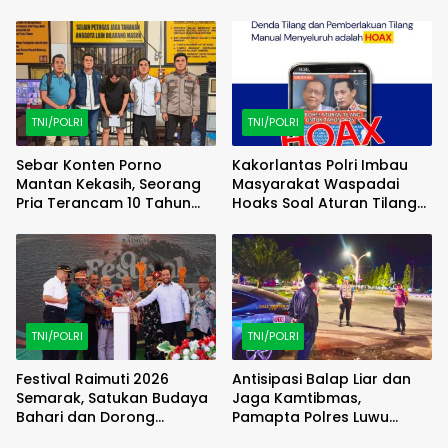
Familiarization Trip
(FAMTRIP) Overland
TNI/POLRI
TNI/POLRI
Sebar Konten Porno
Kakorlantas Polri Imbau
Mantan Kekasih, Seorang
Masyarakat Waspadai
Pria Terancam 10 Tahun
Hoaks Soal Aturan Tilang
Penjara
Baru
TNI/POLRI
TNI/POLRI
Festival Raimuti 2026
Antisipasi Balap Liar dan
Semarak, Satukan Budaya
Jaga Kamtibmas,
Bahari dan Dorong
Pamapta Polres Luwu
Ekonomi Masyarakat
Lakukan Patroli Malam