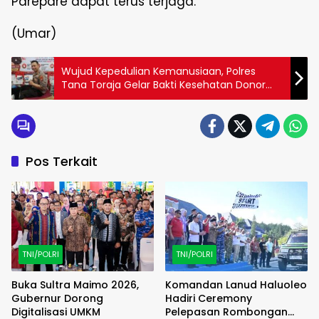
Parepare dapat terus terjaga.
(Umar)
Wujud Kepedulian Kemanusiaan, Polres
Tana Toraja Gelar Bakti Kesehatan Donor
Darah Jelang HUT Bhayangkara ke-80
Pos Terkait
TNI/POLRI
TNI/POLRI
Buka Sultra Maimo 2026,
Komandan Lanud Haluoleo
Gubernur Dorong
Hadiri Ceremony
Digitalisasi UMKM
Pelepasan Rombongan