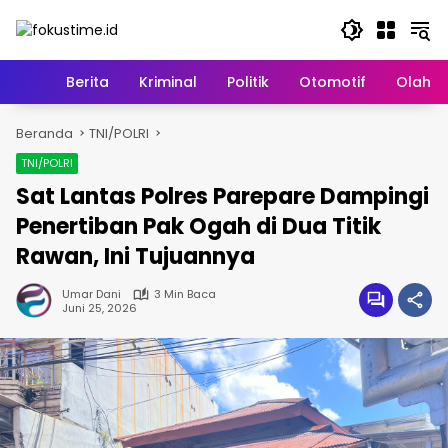
Langsung
ke
konten
Home
Berita
Kriminal
Politik
Otomotif
Olahr
Beranda
TNI/POLRI
TNI/POLRI
Sat Lantas Polres Parepare Dampingi
Penertiban Pak Ogah di Dua Titik
Rawan, Ini Tujuannya
Umar Dani
3 Min Baca
Juni 25, 2026