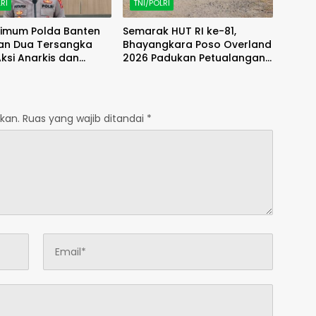
RI
TNI/POLRI
rimum Polda Banten
Semarak HUT RI ke-81,
an Dua Tersangka
Bhayangkara Poso Overland
ksi Anarkis dan
2026 Padukan Petualangan,
utan di Balaraja
Wisata dan Aksi Sosial
kan.
Ruas yang wajib ditandai
*