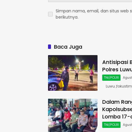
Simpan nama, email, dan situs web 
berikutnya.
Baca Juga
Antisipasi
Polres Luw
TNI/POLRI
Agust
Luwu ,fokustim
Dalam Ran
Kapolsubse
Lomba 17-
TNI/POLRI
Agust