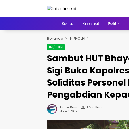
Langsung
ke
konten
Home
Berita
Kriminal
Politik
Beranda
TNI/POLRI
TNI/POLRI
Sambut HUT Bhay
Sigi Buka Kapolre
Soliditas Persone
Pengabdian Kepa
Umar Dani
1 Min Baca
Juni 3, 2026