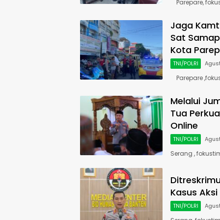
Parepare, foku
Jaga Kamti
Sat Samapta
Kota Parep
TNI/POLRI
Agust
Parepare ,foku
Melalui Ju
Tua Perkua
Online
TNI/POLRI
Agust
Serang , fokus
Ditreskrim
Kasus Aksi
TNI/POLRI
Agust