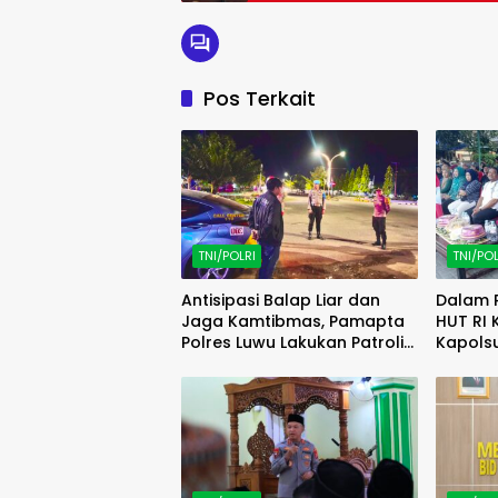
Pos Terkait
TNI/POLRI
TNI/POL
Antisipasi Balap Liar dan
Dalam 
Jaga Kamtibmas, Pamapta
HUT RI 
Polres Luwu Lakukan Patroli
Kapolsu
Malam
Barat 
Lomba 