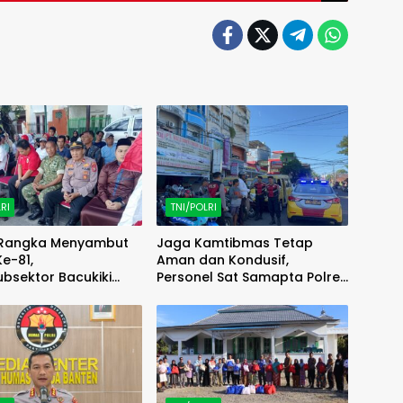
RI
TNI/POLRI
Rangka Menyambut
Jaga Kamtibmas Tetap
Ke-81,
Aman dan Kondusif,
bsektor Bacukiki
Personel Sat Samapta Polres
Hadiri Pembukaan
Parepare Patroli di Sejumlah
17-an
Titik Kota Parepare