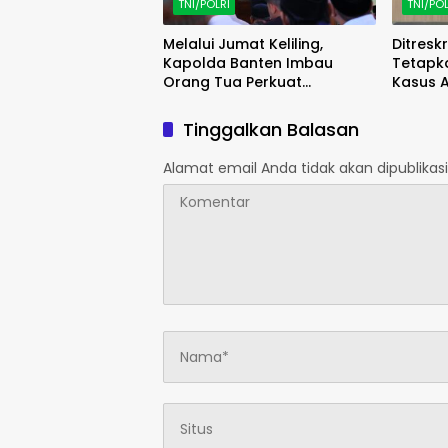
TNI/POLRI
TNI/POL
Melalui Jumat Keliling,
Ditresk
Kapolda Banten Imbau
Tetapk
Orang Tua Perkuat
Kasus A
Pengawasan Anak dari
Penghas
Narkoba dan Judi Online
Tinggalkan Balasan
Alamat email Anda tidak akan dipublikasi