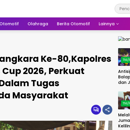
Otomotif
Olahraga
Berita Otomotif
Lainnya
angkara Ke-80,Kapolres
TNI/
s Cup 2026, Perkuat
Antis
Balap
l Dalam Tugas
dan 
Kamt
da Masyarakat
Pama
Polre
TNI/
Laku
Patrol
Melal
Mala
Juma
Kelili