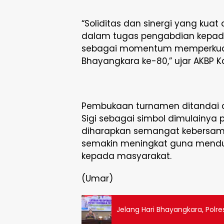
“Soliditas dan sinergi yang kua
dalam tugas pengabdian kepada
sebagai momentum memperkua
Bhayangkara ke-80,” ujar AKBP K
Pembukaan turnamen ditandai 
Sigi sebagai simbol dimulainya p
diharapkan semangat kebersamaan
semakin meningkat guna mendu
kepada masyarakat.
(Umar)
Jelang Hari Bhayangkara, Polr