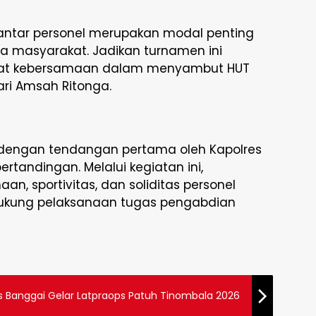
t antar personel merupakan modal penting
 masyarakat. Jadikan turnamen ini
t kebersamaan dalam menyambut HUT
ari Amsah Ritonga.
dengan tendangan pertama oleh Kapolres
ertandingan. Melalui kegiatan ini,
, sportivitas, dan soliditas personel
kung pelaksanaan tugas pengabdian
es Banggai Gelar Latpraops Patuh Tinombala 2026