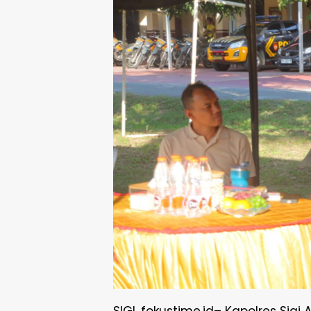
SIGI ,fokustime.id– Kapolres Sigi AK